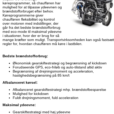
køreprogrammer, så chaufføren har
mulighed for at tilpasse ydeevnen og
brændstofforbruget efter behov.
Køreprogrammerne giver
chaufføren fleksibilitet og kontrol
over motoren med indstillinger, der
går fra det bedste brændstofforbrug
med eco-mode til maksimal ydeevne
i situationer, hvor der er brug for så
mange kræfter som muligt. Transportvirksomheden kan også fastsæt
regler for, hvordan chaufføren må køre i lastbilen.
Bedste brændstofforbrug:
Økonomisk gearskiftestrategi og begrænsning af kickdown
Forudseende GPS, eco-friløb og auto-tilstand altid aktiv
Begrænsning af drejningsmoment og acceleration,
hastighedsbegrænsning på 85 km/t
Afbalanceret kørsel:
Afbalanceret gearskiftestrategi mhp. brændstofbesparelse
Mulighed for kickdown
Fuldt drejningsmoment, fuld acceleration
Maksimal ydeevne:
Gearskiftestrategi med høj ydeevne