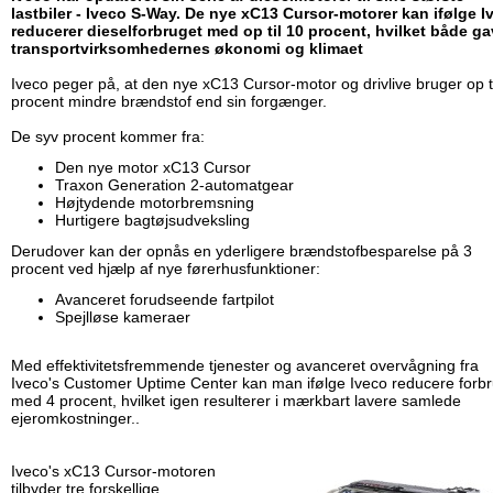
lastbiler - Iveco S-Way. De nye xC13 Cursor-motorer kan ifølge I
reducerer dieselforbruget med op til 10 procent, hvilket både g
transportvirksomhedernes økonomi og klimaet
Iveco peger på, at den nye xC13 Cursor-motor og drivlive bruger op t
procent mindre brændstof end sin forgænger.
De syv procent kommer fra:
Den nye motor xC13 Cursor
Traxon Generation 2-automatgear
Højtydende motorbremsning
Hurtigere bagtøjsudveksling
Derudover kan der opnås en yderligere brændstofbesparelse på 3
procent ved hjælp af nye førerhusfunktioner:
Avanceret forudseende fartpilot
Spejlløse kameraer
Med effektivitetsfremmende tjenester og avanceret overvågning fra
Iveco's Customer Uptime Center kan man ifølge Iveco reducere forb
med 4 procent, hvilket igen resulterer i mærkbart lavere samlede
ejeromkostninger..
Iveco's xC13 Cursor-motoren
tilbyder tre forskellige