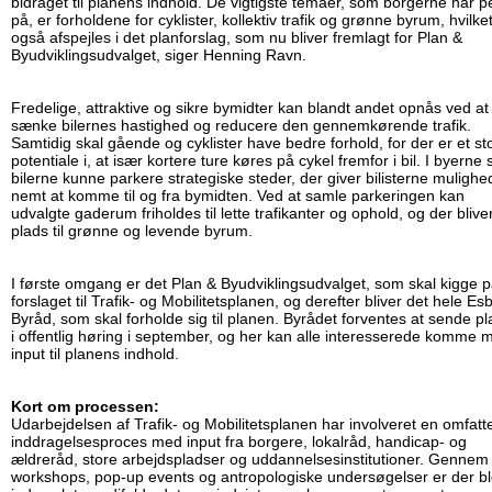
bidraget til planens indhold. De vigtigste temaer, som borgerne har p
på, er forholdene for cyklister, kollektiv trafik og grønne byrum, hvilke
også afspejles i det planforslag, som nu bliver fremlagt for Plan &
Byudviklingsudvalget, siger Henning Ravn.
Fredelige, attraktive og sikre bymidter kan blandt andet opnås ved at
sænke bilernes hastighed og reducere den gennemkørende trafik.
Samtidig skal gående og cyklister have bedre forhold, for der er et sto
potentiale i, at især kortere ture køres på cykel fremfor i bil. I byerne 
bilerne kunne parkere strategiske steder, der giver bilisterne mulighe
nemt at komme til og fra bymidten. Ved at samle parkeringen kan
udvalgte gaderum friholdes til lette trafikanter og ophold, og der blive
plads til grønne og levende byrum.
I første omgang er det Plan & Byudviklingsudvalget, som skal kigge 
forslaget til Trafik- og Mobilitetsplanen, og derefter bliver det hele Es
Byråd, som skal forholde sig til planen. Byrådet forventes at sende p
i offentlig høring i september, og her kan alle interesserede komme 
input til planens indhold.
Kort om processen:
Udarbejdelsen af Trafik- og Mobilitetsplanen har involveret en omfat
inddragelsesproces med input fra borgere, lokalråd, handicap- og
ældreråd, store arbejdspladser og uddannelsesinstitutioner. Gennem
workshops, pop-up events og antropologiske undersøgelser er der bl