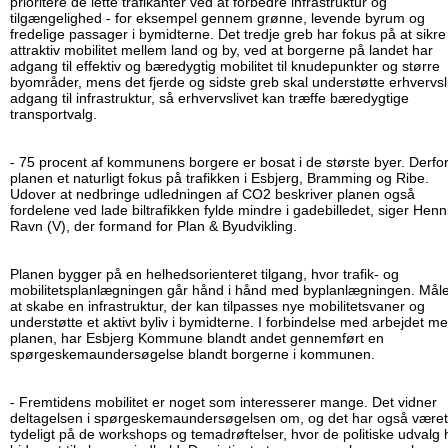
prioritere de lette trafikanter ved at forbedre infrastruktur og
tilgængelighed - for eksempel gennem grønne, levende byrum og
fredelige passager i bymidterne. Det tredje greb har fokus på at sikre
attraktiv mobilitet mellem land og by, ved at borgerne på landet har
adgang til effektiv og bæredygtig mobilitet til knudepunkter og større
byområder, mens det fjerde og sidste greb skal understøtte erhvervsl
adgang til infrastruktur, så erhvervslivet kan træffe bæredygtige
transportvalg.
- 75 procent af kommunens borgere er bosat i de største byer. Derfo
planen et naturligt fokus på trafikken i Esbjerg, Bramming og Ribe.
Udover at nedbringe udledningen af CO2 beskriver planen også
fordelene ved lade biltrafikken fylde mindre i gadebilledet, siger Henn
Ravn (V), der formand for Plan & Byudvikling.
Planen bygger på en helhedsorienteret tilgang, hvor trafik- og
mobilitetsplanlægningen går hånd i hånd med byplanlægningen. Måle
at skabe en infrastruktur, der kan tilpasses nye mobilitetsvaner og
understøtte et aktivt byliv i bymidterne. I forbindelse med arbejdet m
planen, har Esbjerg Kommune blandt andet gennemført en
spørgeskemaundersøgelse blandt borgerne i kommunen.
- Fremtidens mobilitet er noget som interesserer mange. Det vidner
deltagelsen i spørgeskemaundersøgelsen om, og det har også været
tydeligt på de workshops og temadrøftelser, hvor de politiske udvalg 