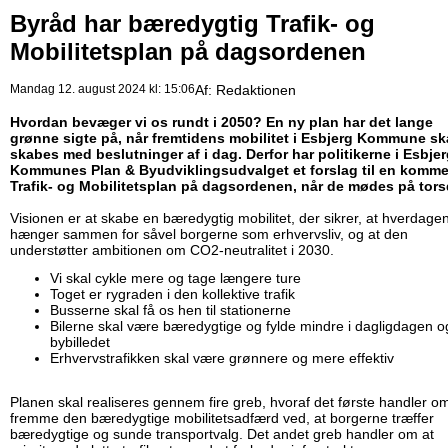
Byråd har bæredygtig Trafik- og
Mobilitetsplan på dagsordenen
Mandag 12. august 2024 kl: 15:06
Af:
Redaktionen
Hvordan bevæger vi os rundt i 2050? En ny plan har det lange
grønne sigte på, når fremtidens mobilitet i Esbjerg Kommune sk
skabes med beslutninger af i dag. Derfor har politikerne i Esbje
Kommunes Plan & Byudviklingsudvalget et forslag til en komm
Trafik- og Mobilitetsplan på dagsordenen, når de mødes på tor
Visionen er at skabe en bæredygtig mobilitet, der sikrer, at hverdage
hænger sammen for såvel borgerne som erhvervsliv, og at den
understøtter ambitionen om CO2-neutralitet i 2030.
Vi skal cykle mere og tage længere ture
Toget er rygraden i den kollektive trafik
Busserne skal få os hen til stationerne
Bilerne skal være bæredygtige og fylde mindre i dagligdagen o
bybilledet
Erhvervstrafikken skal være grønnere og mere effektiv
Planen skal realiseres gennem fire greb, hvoraf det første handler om
fremme den bæredygtige mobilitetsadfærd ved, at borgerne træffer
bæredygtige og sunde transportvalg. Det andet greb handler om at