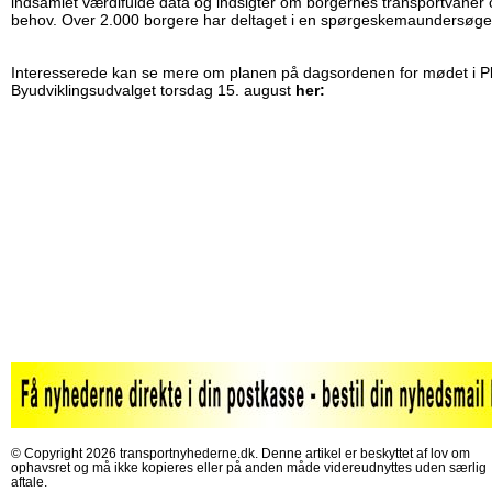
indsamlet værdifulde data og indsigter om borgernes transportvaner 
behov. Over 2.000 borgere har deltaget i en spørgeskemaundersøge
Interesserede kan se mere om planen på dagsordenen for mødet i P
Byudviklingsudvalget torsdag 15. august
her:
© Copyright 2026 transportnyhederne.dk. Denne artikel er beskyttet af lov om
ophavsret og må ikke kopieres eller på anden måde videreudnyttes uden særlig
aftale.