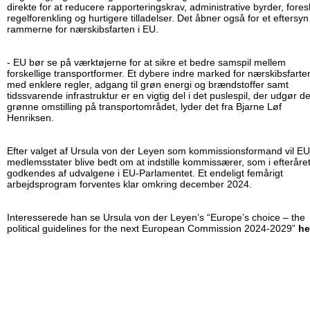
direkte for at reducere rap­por­te­rings­krav, administrative byrder, fores
re­gel­for­enkling og hurtigere tilladelser. Det åbner også for et eftersyn
rammerne for nærskibsfarten i EU.
- EU bør se på værktøjerne for at sikre et bedre samspil mellem
forskellige trans­port­for­mer. Et dybere indre marked for nærskibsfarte
med enklere regler, adgang til grøn energi og brændstoffer samt
tidssvarende infrastruktur er en vigtig del i det puslespil, der udgør d
grønne omstilling på trans­por­t­om­rå­det, lyder det fra Bjarne Løf
Henriksen.
Efter valget af Ursula von der Leyen som kom­mis­sions­for­mand vil EU
medlemsstater blive bedt om at indstille kommissærer, som i efteråret
godkendes af udvalgene i EU-Parlamentet. Et endeligt femårigt
arbejdsprogram forventes klar omkring december 2024.
Interesserede han se Ursula von der Leyen’s “Europe’s choice – the
political guidelines for the next European Commission 2024-2029”
he