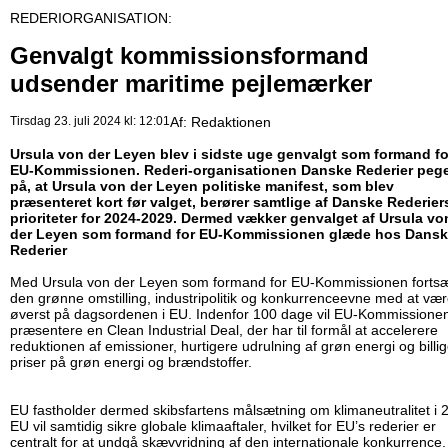
REDERIORGANISATION:
Genvalgt kom­mis­sions­for­mand
udsender maritime pejlemærker
Tirsdag 23. juli 2024 kl: 12:01
Af:
Redaktionen
Ursula von der Leyen blev i sidste uge genvalgt som formand fo
EU-Kommissionen. Rederi-organisationen Danske Rederier peg
på, at Ursula von der Leyen politiske manifest, som blev
præsenteret kort før valget, berører samtlige af Danske Rederier
prioriteter for 2024-2029. Dermed vækker genvalget af Ursula vo
der Leyen som formand for EU-Kommissionen glæde hos Dans
Rederier
Med Ursula von der Leyen som ­for­mand for EU-Kommissionen fortsæ
den grønne omstilling, in­du­stripo­li­tik og kon­kur­ren­ce­ev­ne med at væ
øverst på dagsordenen i EU. Indenfor 100 dage vil EU-Kommissione
præsentere en Clean Industrial Deal, der har til formål at accelerere
reduktionen af emissioner, hurtigere udrulning af grøn energi og billi
priser på grøn energi og brændstoffer.
EU fastholder dermed skibsfartens målsætning om kli­ma­neut­ra­li­tet i 
EU vil samtidig sikre globale klimaaftaler, hvilket for EU’s rederier er
centralt for at undgå skævvridning af den internationale konkurrence