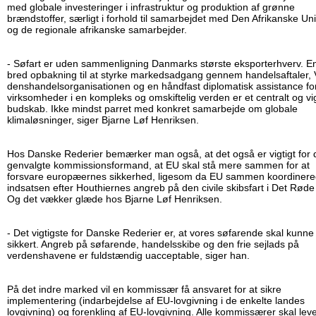
med globale investeringer i infrastruktur og produktion af grønne
brændstoffer, særligt i forhold til samarbejdet med Den Afrikanske Un
og de regionale afrikanske samarbejder.
- Søfart er uden sammenligning Danmarks største eksporterhverv. E
bred opbakning til at styrke markedsadgang gennem handelsaftaler, 
dens­han­delsor­ga­ni­sa­tio­nen og en håndfast diplomatisk assistance fo
virksomheder i en kompleks og omskiftelig verden er et centralt og vig
budskab. Ikke mindst parret med konkret samarbejde om globale
klimaløsninger, siger Bjarne Løf Henriksen.
Hos Danske Rederier bemærker man også, at det også er vigtigt for
genvalgte kommissionsformand, at EU skal stå mere sammen for at
forsvare europæernes sikkerhed, ligesom da EU sammen koordiner
indsatsen efter Houthiernes angreb på den civile skibsfart i Det Røde
Og det vækker glæde hos Bjarne Løf Henriksen.
- Det vigtigste for Danske Rederier er, at vores søfarende skal kunne 
sikkert. Angreb på søfarende, handelsskibe og den frie sejlads på
verdenshavene er fuldstændig uacceptable, siger han.
På det indre marked vil en kommissær få ansvaret for at sikre
implementering (indarbejdelse af EU-lovgivning i de enkelte landes
lovgivning) og forenkling af EU-lovgivning. Alle kommissærer skal lev