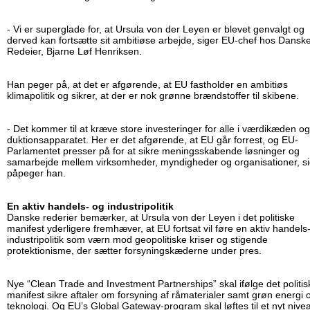
- Vi er superglade for, at Ursula von der Leyen er blevet genvalgt og
derved kan fortsætte sit ambitiøse arbejde, siger EU-chef hos Dansk
Redeier, Bjarne Løf Henriksen.
Han peger på, at det er afgørende, at EU fastholder en ambitiøs
klimapolitik og sikrer, at der er nok grønne brændstoffer til skibene.
- Det kommer til at kræve store investeringer for alle i værdikæden og
duk­tions­ap­pa­ra­tet. Her er det afgørende, at EU går forrest, og EU-
Parlamentet presser på for at sikre me­nings­ska­ben­de løsninger og
samarbejde mellem virksomheder, myndigheder og organisationer, si
påpeger han.
En aktiv handels- og in­du­stripo­li­tik
Danske rederier bemærker, at Ursula von der Leyen i det politiske
manifest yderligere fremhæver, at EU fortsat vil føre en aktiv handels
in­du­stripo­li­tik som værn mod geopolitiske kriser og stigende
protektionisme, der sætter for­sy­nings­kæ­der­ne under pres.
Nye “Clean Trade and Investment Partnerships” skal ifølge det politis
manifest sikre aftaler om forsyning af råmaterialer samt grøn energi 
teknologi. Og EU’s Global Gateway-program skal løftes til et nyt nive