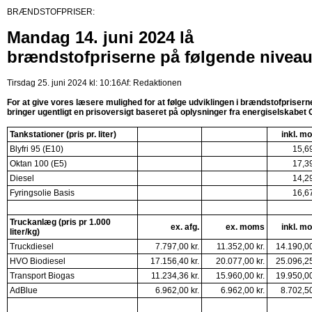
BRÆNDSTOFPRISER:
Mandag 14. juni 2024 lå
brændstofpriserne på følgende nivea
Tirsdag 25. juni 2024 kl: 10:16
Af:
Redaktionen
For at give vores læsere mulighed for at følge udviklingen i brændstofprisern
bringer ugentligt en prisoversigt baseret på oplysninger fra energiselskabet
Tankstationer (pris pr. liter)
inkl. m
Blyfri 95 (E10)
15,69
Oktan 100 (E5)
17,39
Diesel
14,29
Fyringsolie Basis
16,67
Truckanlæg (pris pr 1.000
ex. afg.
ex. moms
inkl. m
liter/kg)
Truckdiesel
7.797,00 kr.
11.352,00 kr.
14.190,00
HVO Biodiesel
17.156,40 kr.
20.077,00 kr.
25.096,25
Transport Biogas
11.234,36 kr.
15.960,00 kr.
19.950,00
AdBlue
6.962,00 kr.
6.962,00 kr.
8.702,50