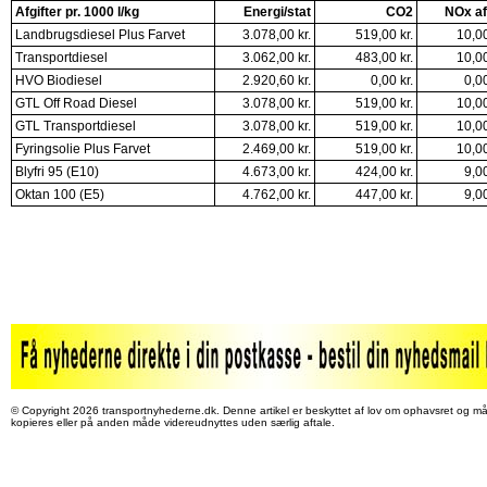
Afgifter pr. 1000 l/kg
Energi/stat
CO2
NOx af
Landbrugsdiesel Plus Farvet
3.078,00 kr.
519,00 kr.
10,00
Transportdiesel
3.062,00 kr.
483,00 kr.
10,00
HVO Biodiesel
2.920,60 kr.
0,00 kr.
0,00
GTL Off Road Diesel
3.078,00 kr.
519,00 kr.
10,00
GTL Transportdiesel
3.078,00 kr.
519,00 kr.
10,00
Fyringsolie Plus Farvet
2.469,00 kr.
519,00 kr.
10,00
Blyfri 95 (E10)
4.673,00 kr.
424,00 kr.
9,00
Oktan 100 (E5)
4.762,00 kr.
447,00 kr.
9,00
© Copyright 2026 transportnyhederne.dk. Denne artikel er beskyttet af lov om ophavsret og må
kopieres eller på anden måde videreudnyttes uden særlig aftale.