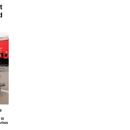
t
d
l
til
arhus