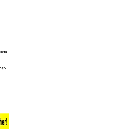
ellem
mark