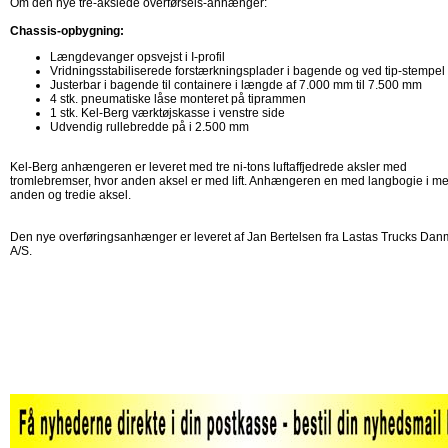
Om den nye tre-akslede overførsels-anhænger:
Chassis-opbygning:
Længdevanger opsvejst i I-profil
Vridningsstabiliserede forstærkningsplader i bagende og ved tip-stempel
Justerbar i bagende til containere i længde af 7.000 mm til 7.500 mm
4 stk. pneumatiske låse monteret på tiprammen
1 stk. Kel-Berg værktøjskasse i venstre side
Udvendig rullebredde på i 2.500 mm
Kel-Berg anhængeren er leveret med tre ni-tons luftaffjedrede aksler med
tromlebremser, hvor anden aksel er med lift. Anhængeren en med langbogie i m
anden og tredie aksel.
Den nye overføringsanhænger er leveret af Jan Bertelsen fra Lastas Trucks Dan
A/S.