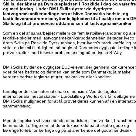
Skills, der åbner på Dyrskuepladsen i Roskilde i dag og varer fre
og med lørdag. Under DM i Skills dyster de dygtigste
lastvognmekanikerlærlinge om at blive Danmarks bedste, og
lastbilleverandørerne benytter lejligheden til at bakke om om DM
Skills og til at promovere uddannelsen til lastvognsmekaniker
Som en del af samarbejdet mellem de fem lastbilleverandører og alle
tekniske skoler med lastvognsmekanikeruddannelsen deltager Iveco
årets Skills på Roskilde Dyrskueplads, hvor Iveco's produktafdeling h
stillet en lastbil til rådighed, så nogle af Danmarks dygtigste lærlinge 
prøve kræfter med teknisk problemløsning på en Iveco S-Way.
DM i Skills hylder de dygtigste EUD-elever, der gennem konkurrencer
yder deres bedste; og dermed kan ende som Danmarks, ja måske
verdens bedste faglærte murer, mekaniker eller konditor.
Endelig er der den internationale dimension: Ved deltagelse i
internationale mesterskaber - Euroskills og Worldskills får deltagerne
DM i Skills muligheden for at få prøvet deres kunnen af i en internati
sammenhæng.
Med deltagelsen vil Iveco sende et budskab til netværket, branchen 
kommende lærlinge om, at de er fokuserede på at skabe gode og
lærerige forløb for lærlinge og på at anerkende det gode håndværk.