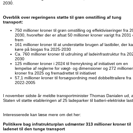
2030.
Overblik over regeringens støtte til grøn omstilling af tung
transport:
750 millioner kroner til grøn omstilling og effektiviseringer fra 
2030, hvorefter der er afsat 50 millioner kroner varigt fra 2031
frem
161 millioner kroner til at understøtte brugen af lastbiler, der k
køre på biogas fra 2025-2030
Ca. 760 millioner kroner til udrulning af ladeinfrastruktur fra 20
2030
125 millioner kroner i 2024 til fremrykning af initiativet om en
lempelse af reglerne for vægt- og dimensioner og 272 millioner
kroner fra 2025 og fremadrettet til initiativet
57,1 millioner kroner til forsøgsordning med dobbelttrailere fra
2022-2005
I november sidste år meldte transportminister Thomas Danialen ud, a
Staten vil støtte etableringen af 25 ladeparker til batteri-elektriske last
Interesserede kan læse mere om det her:
Politikere bag infratrukturplan udmønter 313 millioner kroner til
ladenet til den tunge transport