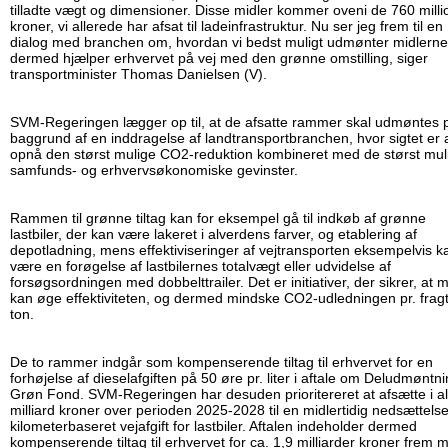
tilladte vægt og dimensioner. Disse midler kommer oveni de 760 milli
kroner, vi allerede har afsat til ladeinfrastruktur. Nu ser jeg frem til en
dialog med branchen om, hvordan vi bedst muligt udmønter midlerne
dermed hjælper erhvervet på vej med den grønne omstilling, siger
transportminister Thomas Danielsen (V).
SVM-Regeringen lægger op til, at de afsatte rammer skal udmøntes 
baggrund af en inddragelse af landtransportbranchen, hvor sigtet er 
opnå den størst mulige CO2-reduktion kombineret med de størst mul
samfunds- og erhvervsøkonomiske gevinster.
Rammen til grønne tiltag kan for eksempel gå til indkøb af grønne
lastbiler, der kan være lakeret i alverdens farver, og etablering af
depotladning, mens effektiviseringer af vejtransporten eksempelvis k
være en forøgelse af lastbilernes totalvægt eller udvidelse af
forsøgsordningen med dobbelttrailer. Det er initiativer, der sikrer, at 
kan øge effektiviteten, og dermed mindske CO2-udledningen pr. fragt
ton.
De to rammer indgår som kompenserende tiltag til erhvervet for en
forhøjelse af dieselafgiften på 50 øre pr. liter i aftale om Deludmøntni
Grøn Fond. SVM-Regeringen har desuden prioritereret at afsætte i al
milliard kroner over perioden 2025-2028 til en midlertidig nedsættelse
kilometerbaseret vejafgift for lastbiler. Aftalen indeholder dermed
kompenserende tiltag til erhvervet for ca. 1,9 milliarder kroner frem 