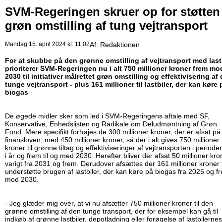
SVM-Regeringen skruer op for støtten 
grøn omstilling af tung vejtransport
Mandag 15. april 2024 kl: 11:02
Af:
Redaktionen
For at skubbe på den grønne omstilling af vejtransport med last
prioriterer SVM-Regeringen nu i alt 750 millioner kroner frem mo
2030 til initiativer målrettet grøn omstilling og effektivisering af
tunge vejtransport - plus 161 millioner til lastbiler, der kan køre 
biogas
De øgede midler sker som led i SVM-Regeringens aftale med SF,
Konservative, Enhedslisten og Radikale om Deludmøntning af Grøn
Fond. Mere specifikt forhøjes de 300 millioner kroner, der er afsat på
finansloven, med 450 millioner kroner, så der i alt gives 750 millioner
kroner til grønne tiltag og effektiviseringer af vejtransporten i periode
i år og frem til og med 2030. Herefter bliver der afsat 50 millioner kro
varigt fra 2031 og frem. Derudover afsættes der 161 millioner kroner t
understøtte brugen af lastbiler, der kan køre på biogas fra 2025 og f
mod 2030.
- Jeg glæder mig over, at vi nu afsætter 750 millioner kroner til den
grønne omstilling af den tunge transport, der for eksempel kan gå til
indkøb af grønne lastbiler, depotladning eller forøgelse af lastbilernes