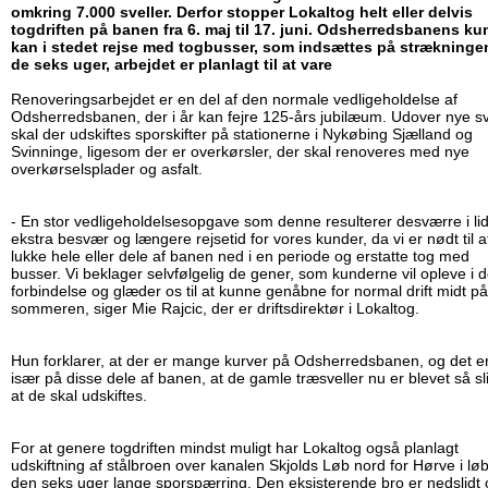
omkring 7.000 sveller. Derfor stopper Lokaltog helt eller delvis
togdriften på banen fra 6. maj til 17. juni. Odsherredsbanens ku
kan i stedet rejse med togbusser, som indsættes på strækningen
de seks uger, arbejdet er planlagt til at vare
Renoveringsarbejdet er en del af den normale vedligeholdelse af
Odsherredsbanen, der i år kan fejre 125-års jubilæum. Udover nye sv
skal der udskiftes sporskifter på stationerne i Nykøbing Sjælland og
Svinninge, ligesom der er overkørsler, der skal renoveres med nye
overkørselsplader og asfalt.
- En stor vedligeholdelsesopgave som denne resulterer desværre i lid
ekstra besvær og længere rejsetid for vores kunder, da vi er nødt til a
lukke hele eller dele af banen ned i en periode og erstatte tog med
busser. Vi beklager selvfølgelig de gener, som kunderne vil opleve i 
forbindelse og glæder os til at kunne genåbne for normal drift midt på
sommeren, siger Mie Rajcic, der er driftsdirektør i Lokaltog.
Hun forklarer, at der er mange kurver på Odsherredsbanen, og det e
især på disse dele af banen, at de gamle træsveller nu er blevet så sl
at de skal udskiftes.
For at genere togdriften mindst muligt har Lokaltog også planlagt
udskiftning af stålbroen over kanalen Skjolds Løb nord for Hørve i løb
den seks uger lange sporspærring. Den eksisterende bro er nedslidt 