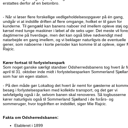
erstattes derfor af en betonbro.
- Når vi løser flere forskellige vedligeholdelsesopgaver på én gang,
undgår vi at indstille driften af flere omgange, hvilket er til gavn for
kunderne. Til gengæld kan banens naboer ind imellem opleve støj og
kørsel med tunge maskiner i løbet af de seks uger. Det meste vil fore
dagtimerne på hverdage, men det kan også blive nødvendigt med
natarbejde en gang imellem, og vi beklager naturligvis de eventuelle
gener, som naboerne i korte perioder kan komme til at opleve, siger 
Rajcic.
Kører fortsat til forlystelsespark
Som noget ganske særligt standser Odsherredsbanens tog hvert år fr
april til 31. oktober inde midt i forlystelsesparken Sommerland Sjælla
som har sin egen station.
- På den måde gør Lokaltog det hvert år nemt for gæsterne at komm
besøg i forlystelsesparken med kollektiv transport, og det gør vi
selvfølgelig også i år, selvom banen skal renoveres. Så togbusserne
kører naturligvis også til Sommerland Sjælland i de forårs- og
sommeruger, hvor togdriften er indstillet, siger Mie Rajcic.
Fakta om Odsherredsbanen:
Etableret i 1899