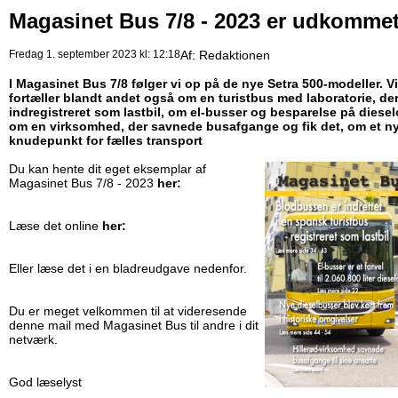
Magasinet Bus 7/8 - 2023 er udkomme
Fredag 1. september 2023 kl: 12:18
Af:
Redaktionen
I Magasinet Bus 7/8 følger vi op på de nye Setra 500-modeller. Vi
fortæller blandt andet også om en turistbus med laboratorie, der
indregistreret som lastbil, om el-busser og besparelse på dieselo
om en virksomhed, der savnede busafgange og fik det, om et ny
knudepunkt for fælles transport
Du kan hente dit eget eksemplar af
Magasinet Bus 7/8 - 2023
her:
Læse det online
her:
Eller læse det i en bladreudgave nedenfor.
Du er meget velkommen til at videresende
denne mail med Magasinet Bus til andre i dit
netværk.
God læselyst