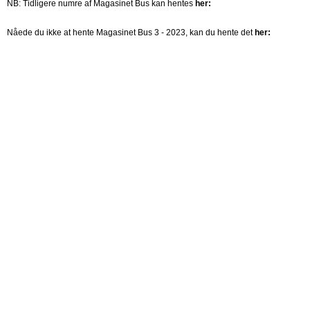
NB: Tidligere numre af Magasinet Bus kan hentes
her:
Nåede du ikke at hente Magasinet Bus 3 - 2023, kan du hente det
her: