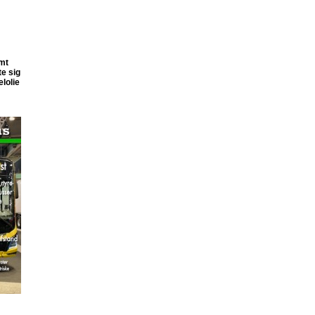
imt
te sig
lolie