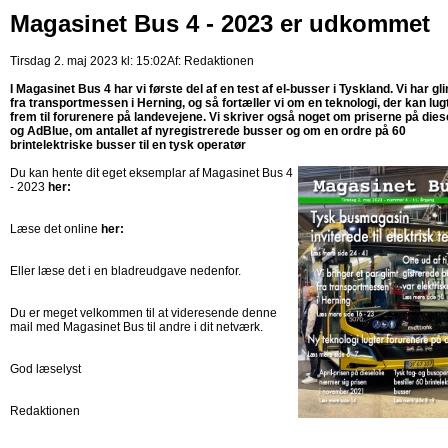
Magasinet Bus 4 - 2023 er udkommet
Tirsdag 2. maj 2023 kl: 15:02
Af:
Redaktionen
I Magasinet Bus 4 har vi første del af en test af el-busser i Tyskland. Vi har gl
fra transportmessen i Herning, og så fortæller vi om en teknologi, der kan lug
frem til forurenere på landevejene. Vi skriver også noget om priserne på diese
og AdBlue, om antallet af nyregistrerede busser og om en ordre på 60
brintelektriske busser til en tysk operatør
Du kan hente dit eget eksemplar af Magasinet Bus 4
- 2023
her:
Læse det online
her:
Eller læse det i en bladreudgave nedenfor.
Du er meget velkommen til at videresende denne
mail med Magasinet Bus til andre i dit netværk.
God læselyst
Redaktionen