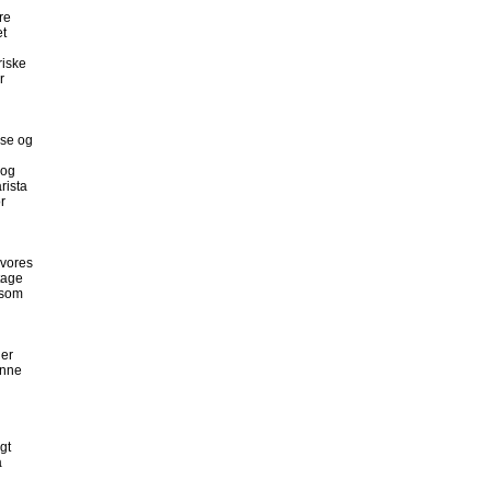
re
et
riske
r
lse og
 og
rista
r
 vores
tage
 som
ner
ønne
gt
å
n