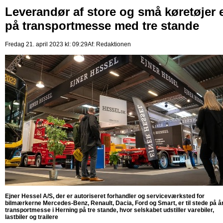
Leverandør af store og små køretøjer 
på transportmesse med tre stande
Fredag 21. april 2023 kl: 09:29
Af:
Redaktionen
Ejner Hessel A/S, der er autoriseret forhandler og serviceværksted for
bilmærkerne Mercedes-Benz, Renault, Dacia, Ford og Smart, er til stede på å
transportmesse i Herning på tre stande, hvor selskabet udstiller varebiler,
lastbiler og trailere