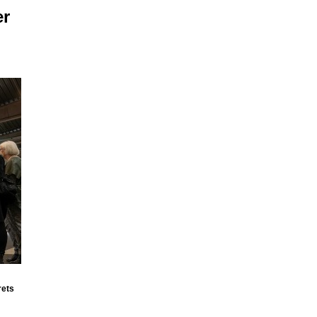
er
rets