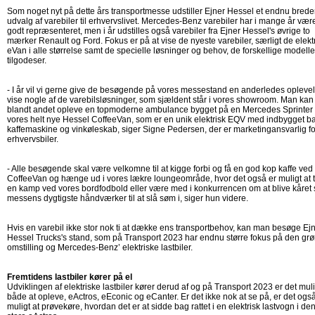
Som noget nyt på dette års transportmesse udstiller Ejner Hessel et endnu brede
udvalg af varebiler til erhvervslivet. Mercedes-Benz varebiler har i mange år vær
godt repræsenteret, men i år udstilles også varebiler fra Ejner Hessel's øvrige to
mærker Renault og Ford. Fokus er på at vise de nyeste varebiler, særligt de elekt
eVan i alle størrelse samt de specielle løsninger og behov, de forskellige modelle
tilgodeser.
- I år vil vi gerne give de besøgende på vores messestand en anderledes opleve
vise nogle af de varebilsløsninger, som sjældent står i vores showroom. Man kan
blandt andet opleve en topmoderne ambulance bygget på en Mercedes Sprinter
vores helt nye Hessel CoffeeVan, som er en unik elektrisk EQV med indbygget ba
kaffemaskine og vinkøleskab, siger Signe Pedersen, der er marketingansvarlig fo
erhvervsbiler.
- Alle besøgende skal være velkomne til at kigge forbi og få en god kop kaffe ved
CoffeeVan og hænge ud i vores lækre loungeområde, hvor det også er muligt at 
en kamp ved vores bordfodbold eller være med i konkurrencen om at blive kåret
messens dygtigste håndværker til at slå søm i, siger hun videre.
Hvis en varebil ikke stor nok ti at dække ens transportbehov, kan man besøge Ej
Hessel Trucks's stand, som på Transport 2023 har endnu større fokus på den gr
omstilling og Mercedes-Benz’ elektriske lastbiler.
Fremtidens lastbiler kører på el
Udviklingen af elektriske lastbiler kører derud af og på Transport 2023 er det muli
både at opleve, eActros, eEconic og eCanter. Er det ikke nok at se på, er det ogs
muligt at prøvekøre, hvordan det er at sidde bag rattet i en elektrisk lastvogn i de