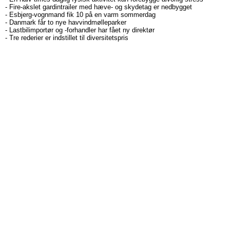
-
Fire-akslet gardintrailer med hæve- og skydetag er nedbygget
-
Esbjerg-vognmand fik 10 på en varm sommerdag
-
Danmark får to nye havvindmølleparker
-
Lastbilimportør og -forhandler har fået ny direktør
-
Tre rederier er indstillet til diversitetspris