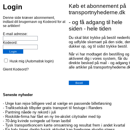
Login
Køb et abonnement på
transportnyhederne.dk
Denne side kræver abonnement,
- og få adgang til hele
indtast dit brugernavn og Kodeord for at
se artiklen!
siden - hele tiden
E-mail adresse:
Du skal blot trykke på bestil nedenfo
og udfylde skemaet på den side, der
Kodeord:
dukker op, og til sidst trykke bestil.
Når vi har modtaget din bestilling og
aktiveret dig i vores system, får du
Husk mig (Automatisk login)
direkte besked på mail - og adgang t
alle artikler på transportnyhederne.d
Glemt Kodeord?
Seneste nyheder
-
Unge kan rejse billigere ved at vælge en passende billetløsning
-
Trafikselskab tilbyder gratis transport til festuge i Randers
-
Pantning nåede ny rekord i juli
-
Roskilde-firma har fået en ny tre-akslet citytrailer med tip
-
70-årig kvinde svingede ud foran lastbil
-
Tysk transportkoncern kørte omsætning og resultat frem i andet kvartal
-
En halv times daglig fysisk aktivitet kan forebygge alvorlig stress