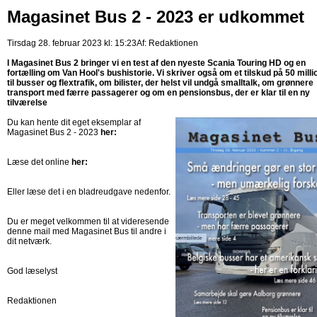
Magasinet Bus 2 - 2023 er udkommet
Tirsdag 28. februar 2023 kl: 15:23
Af:
Redaktionen
I Magasinet Bus 2 bringer vi en test af den nyeste Scania Touring HD og en
fortælling om Van Hool's bushistorie. Vi skriver også om et tilskud på 50 milli
til busser og flextrafik, om bilister, der helst vil undgå smalltalk, om grønnere
transport med færre passagerer og om en pensionsbus, der er klar til en ny
tilværelse
Du kan hente dit eget eksemplar af
Magasinet Bus 2 - 2023
her:
Læse det online
her:
Eller læse det i en bladreudgave nedenfor.
Du er meget velkommen til at videresende
denne mail med Magasinet Bus til andre i
dit netværk.
God læselyst
Redaktionen