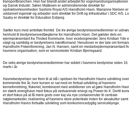
transportbranchen. Han har blandt andet arbejdet for vognmandsorganisationen
og Dansk Industri. Søren Mattesen er administrerende direktør for
opdrætsvirksomheden Sashimi Royal A/S Hanstholm Havn. Marianne Nielsen er
uddannet ingeniør og arbejder som direktør for Drift og Infrastruktur i SDC A/S. L
Saaby er direktør for Education Esbjerg.
Sætter kurs mod ambitiøs fremtid De tre øvrige bestyrelsesmedlemmer er udnæv
henhold til bestyrelsesvedtægterne for Hanstholm Havn. Det gælder dels en
ejerrepræsentant fra Thisted Kommune, hvor viceborgmester Jens Kristian Yde e
valgt og samtidig er bestyrelsens næstformand. Herudover er der tale om formand
Hanstholm Fiskeriforening, Jan N. Hansen, samt en medarbejderrepræsentant fr
havnens organisation, som er serviceleder Kristian Bjerregaard.
De seks øvrige bestyrelsesmedlemmer har siddet i havnens bestyrelse siden 16.
marts i år.
Havnebestyrelsen ser frem til at stå i spidsen for Hanstholm Havns udvikling ove
kommende fire år, hvor kursen er sat mod en fortsat udvikling af havnens
kerneforretning, fiskeriet, kombineret med ambitioner om at gøre Hanstholm Havn 
en stærk energihavn med fokus på vedvarende energi og Power-to-X. Dertil ko
et stort fokus på at få mere gods over kaj via nye containerruter til centrale
nøglemarkeder, realisering af havnens store potentiale inden for akvakultur samt
Hanstholm Havns fortsatte udvikling som konkurrencedygtig serviceklynge.