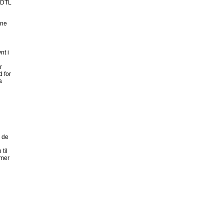
 DTL
one
nt i
r
 for
a
r de
til
mmer