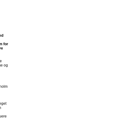
ed
m for
ve
te
ge og
tholm
eget
n
uere