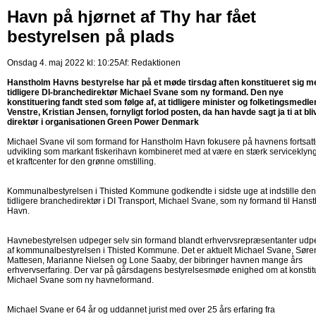
Havn på hjørnet af Thy har fået
bestyrelsen på plads
Onsdag 4. maj 2022 kl: 10:25
Af:
Redaktionen
Hanstholm Havns bestyrelse har på et møde tirsdag aften konstitueret sig m
tidligere DI-branchedirektør Michael Svane som ny formand. Den nye
konstituering fandt sted som følge af, at tidligere minister og folketingsmedle
Venstre, Kristian Jensen, fornyligt forlod posten, da han havde sagt ja ti at bli
direktør i organisationen Green Power Denmark
Michael Svane vil som formand for Hanstholm Havn fokusere på havnens fortsat
udvikling som markant fiskerihavn kombineret med at være en stærk serviceklyn
et kraftcenter for den grønne omstilling.
Kommunalbestyrelsen i Thisted Kommune godkendte i sidste uge at indstille den
tidligere branchedirektør i DI Transport, Michael Svane, som ny formand til Hans
Havn.
Havnebestyrelsen udpeger selv sin formand blandt erhvervsrepræsentanter udp
af kommunalbestyrelsen i Thisted Kommune. Det er aktuelt Michael Svane, Søre
Mattesen, Marianne Nielsen og Lone Saaby, der bibringer havnen mange års
erhvervserfaring. Der var på gårsdagens bestyrelsesmøde enighed om at konstit
Michael Svane som ny havneformand.
Michael Svane er 64 år og uddannet jurist med over 25 års erfaring fra