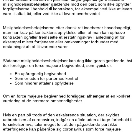
misligholdelsesbeføjelser gældende mod den part, som ikke opfylder
forpligtelserne i henhold til kontrakten, for eksempel ved ikke at lever
vare til aftalt tid, eller ved ikke at levere overhovedet.
Misligholdelsesbeføjelserne efter dansk ret indebærer hovedsageligt,
man har krav på kontraktens opfyldelse eller, at man kan ophæve
kontrakten og/eller fremsætte et erstatningskrav i anledning af for
eksempel mistet fortjeneste eller omkostninger forbundet med
erstatningskøb af tilsvarende varer.
Sådanne misligholdelsesbeføjelser kan dog ikke gøres gældende, hv
der foreligger en force majeure begivenhed, som typisk er:
En upåregnelig begivenhed
Som er uden for parternes kontrol
Som hindrer aftalens opfyldelse
Om en force majeure begivenhed foreligger, afhænger af en konkret
vurdering af de nærmere omstændigheder.
Hvis en part på trods af den eskalerende situation, der skyldes
udbredelsen af coronavirus, indgår en aftale uden at tage forbehold f
forsinkelser mv., taler meget for, at den pågældende part ikke
efterfølgende kan påberåbe sig coronavirus som force majeure