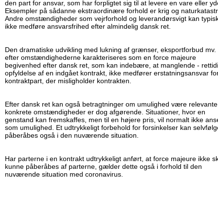
den part for ansvar, som har forpligtet sig til at levere en vare eller yd
Eksempler på sådanne ekstraordinære forhold er krig og naturkatastr
Andre omstændigheder som vejrforhold og leverandørsvigt kan typis
ikke medføre ansvarsfrihed efter almindelig dansk ret.
Den dramatiske udvikling med lukning af grænser, eksportforbud mv.
efter omstændighederne karakteriseres som en force majeure
begivenhed efter dansk ret, som kan indebære, at manglende - rettidi
opfyldelse af en indgået kontrakt, ikke medfører erstatningsansvar fo
kontraktpart, der misligholder kontrakten.
Efter dansk ret kan også betragtninger om umulighed være relevante
konkrete omstændigheder er dog afgørende. Situationer, hvor en
genstand kan fremskaffes, men til en højere pris, vil normalt ikke ans
som umulighed. Et udtrykkeligt forbehold for forsinkelser kan selvfølg
påberåbes også i den nuværende situation.
Har parterne i en kontrakt udtrykkeligt anført, at force majeure ikke s
kunne påberåbes af parterne, gælder dette også i forhold til den
nuværende situation med coronavirus.