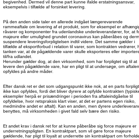
begivenhed. Dermed vil denne part kunne ifalde erstatningsansvar,
eksempelvis i tilfælde af forsinket levering.
På den anden side taler en allerede indgået længerevarende
rammeaftale om levering af et produkt, som for eksempel er afhængi
råvarer og komponenter fra udenlandske underleverandører, for, at f
majeure eller umulighed grundet coronavirus kan påberåbes og der
suspendere leveringsforpligtelsen indtil videre. Det samme gælder i
tilfælde af eksportforbud i relation til varer, som kontrakten vedrører, 
tanken var, at de pågældende varer skulle eksporteres eller importer
til/fra udlandet.
Herunder gælder dog, at den virksomhed, som har forpligtet sig til at
levere den pågældende vare, har en pligt til at undersøge, om aftale
opfyldes på andre måder.
Efter dansk ret er det som udgangspunkt ikke nok, at en parts forplig
ikke kan opfyldes, fordi det bliver dyrere at opfylde kontrakten (typisk
eksempler herpå er prisændringer i perioden fra aftaleindgåelse til
opfyldelse, hvor retspraksis klart viser, at det er partens egen risiko,
medmindre andet er aftalt). Kan en anden, men dyrere underleveran
benyttes, må virksomheden i givet fald selv bære den risiko.
Et andet krav i dansk ret for at kunne påberåbe sig force majeure er
underretningspligten. En kontraktpart, som vil gøre force majeure
gældende, har pligt til loyalt at underrette sin kontraktpart om forholde