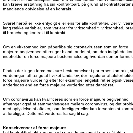
kan kræve erstatning fra sin kontraktpart, på grund af kontraktparten
manglende opfyldelse af en kontrakt.
Svaret herpå er ikke entydigt eller ens for alle kontrakter. Der vil vær
lang række variabler, som varierer fra virksomhed til virksomhed, br
til branche og kontrakt til kontrakt.
Om en virksomhed kan påberåbe sig coronavirussen som en force
majeure begivenhed afhænger blandt andet af, om den indgåede kon
indeholder en force majeure bestemmelse og hvordan den er formul
Findes der ingen force majeure bestemmelser i parternes kontrakt, vi
vurderingen afhænge af hvilket lands lov, der regulerer aftaleforholde
force majeure vurdering efter for eksempel engelsk ret er typisk væse
anderledes end en force majeure vurdering efter dansk ret.
Om coronavirus kan kvalificeres som en force majeure begivenhed
afhænger også af sammenhængen mellem coronavirus, og det prob
med opfyldelse af aftalen, som foreligger eller kan forventes at komme
at foreligge. Dette må vurderes fra sag til sag.
Konsekvenser af force majeure
I et kontraktforhold kan en part som udgangspunkt gøre såkaldte