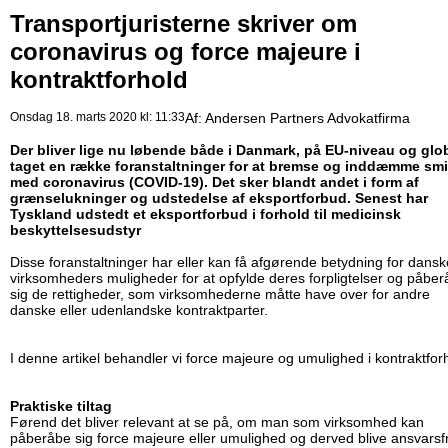
Transportjuristerne skriver om
coronavirus og force majeure i
kontraktforhold
Onsdag 18. marts 2020 kl: 11:33
Af:
Andersen Partners Advokatfirma
Der bliver lige nu løbende både i Danmark, på EU-niveau og glo
taget en række foranstaltninger for at bremse og inddæmme smi
med coronavirus (COVID-19). Det sker blandt andet i form af
grænselukninger og udstedelse af eksportforbud. Senest har
Tyskland udstedt et eksportforbud i forhold til medicinsk
beskyttelsesudstyr
Disse foranstaltninger har eller kan få afgørende betydning for dansk
virksomheders muligheder for at opfylde deres forpligtelser og påbe
sig de rettigheder, som virksomhederne måtte have over for andre
danske eller udenlandske kontraktparter.
I denne artikel behandler vi force majeure og umulighed i kontraktfor
Praktiske tiltag
Førend det bliver relevant at se på, om man som virksomhed kan
påberåbe sig force majeure eller umulighed og derved blive ansvarsfr