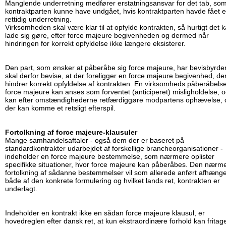
Manglende underretning medfører erstatningsansvar for det tab, so
kontraktparten kunne have undgået, hvis kontraktparten havde fået 
rettidig underretning.
Virksomheden skal være klar til at opfylde kontrakten, så hurtigt det 
lade sig gøre, efter force majeure begivenheden og dermed når
hindringen for korrekt opfyldelse ikke længere eksisterer.
Den part, som ønsker at påberåbe sig force majeure, har bevisbyrde
skal derfor bevise, at der foreligger en force majeure begivenhed, de
hindrer korrekt opfyldelse af kontrakten. En virksomheds påberåbelse
force majeure kan anses som forventet (anticiperet) misligholdelse, 
kan efter omstændighederne retfærdiggøre modpartens ophævelse, 
der kan komme et retsligt efterspil.
Fortolkning af force majeure-klausuler
Mange samhandelsaftaler - også dem der er baseret på
standardkontrakter udarbejdet af forskellige brancheorganisationer -
indeholder en force majeure bestemmelse, som nærmere oplister
specifikke situationer, hvor force majeure kan påberåbes. Den nærm
fortolkning af sådanne bestemmelser vil som allerede anført afhæng
både af den konkrete formulering og hvilket lands ret, kontrakten er
underlagt.
Indeholder en kontrakt ikke en sådan force majeure klausul, er
hovedreglen efter dansk ret, at kun ekstraordinære forhold kan fritag