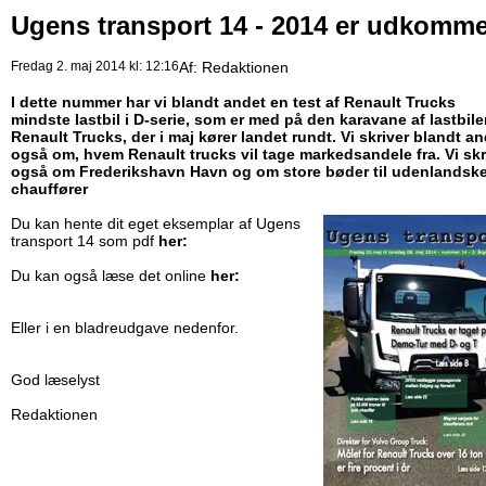
Ugens transport 14 - 2014 er udkomme
Fredag 2. maj 2014 kl: 12:16
Af:
Redaktionen
I dette nummer har vi blandt andet en test af Renault Trucks
mindste lastbil i D-serie, som er med på den karavane af lastbiler
Renault Trucks, der i maj kører landet rundt. Vi skriver blandt a
også om, hvem Renault trucks vil tage markedsandele fra. Vi skr
også om Frederikshavn Havn og om store bøder til udenlandsk
chauffører
Du kan hente dit eget eksemplar af Ugens
transport 14 som pdf
her:
Du kan også læse det online
her:
Eller i en bladreudgave nedenfor.
God læselyst
Redaktionen