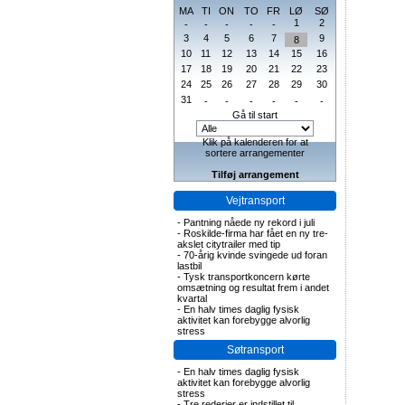
MA
TI
ON
TO
FR
LØ
SØ
1
2
-
-
-
-
-
3
4
5
6
7
9
8
10
11
12
13
14
15
16
17
18
19
20
21
22
23
24
25
26
27
28
29
30
31
-
-
-
-
-
-
Gå til start
Klik på kalenderen for at
sortere arrangementer
Tilføj arrangement
Vejtransport
-
Pantning nåede ny rekord i juli
-
Roskilde-firma har fået en ny tre-
akslet citytrailer med tip
-
70-årig kvinde svingede ud foran
lastbil
-
Tysk transportkoncern kørte
omsætning og resultat frem i andet
kvartal
-
En halv times daglig fysisk
aktivitet kan forebygge alvorlig
stress
Søtransport
-
En halv times daglig fysisk
aktivitet kan forebygge alvorlig
stress
-
Tre rederier er indstillet til