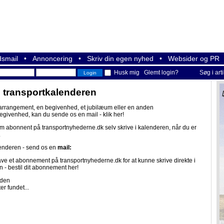
smail
•
Annoncering
•
Skriv din egen nyhed
•
Websider og PR
Husk mig
Glemt login?
Søg i art
i transportkalenderen
 arrangement, en begivenhed, et jubilæum eller en anden
begivenhed, kan du sende os en mail -
klik her!
om abonnent på
transportnyhederne.dk
selv skrive i kalenderen, når du er
.
lenderen - send os en
mail:
ave et abonnement på
transportnyhederne.dk
for at kunne skrive direkte i
n -
bestil dit abonnement her!
iden
er fundet...