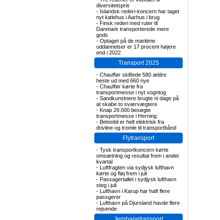
diversitetspris
-
Islandsk rederi-koncern har taget
nyt kølehus i Aarhus i brug
-
Finsk rederi med ruter til
Danmark transporterede mere
gods
-
Optaget på de maritime
uddannelser er 17 procent højere
end i 2022
Transport 2025
-
Chauffør skiftede 580 ældre
heste ud med 660 nye
-
Chauffør kørte fra
transportmesse i nyt vogntog
-
Sandkunstnere brugte ni dage på
at skabe to sværvægtere
-
Knap 29.000 besøgte
transportmesse i Herning
-
Betonbil er helt elektrisk fra
drivline og tromle til transportbånd
Flytransport
-
Tysk transportkoncern kørte
omsætning og resultat frem i andet
kvartal
-
Luftfragten via sydjysk lufthavn
kørte og fløj frem i juli
-
Passagertallet i sydjysk lufthavn
steg i juli
-
Lufthavn i Karup har haft flere
passgerer
-
Lufthavn på Djursland havde flere
rejsende
Jernbanetransport