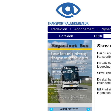
Redaktion
•
Abonnement
•
Nyhed
Forsiden
Login
Skriv 
Har du et
transport
Du kan s
logget ind
Skriv i ka
Du skal h
kalendere
Print s
Ingen post
AUGUST 2026