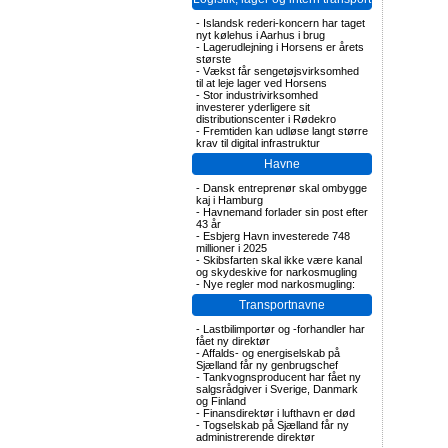
-
Islandsk rederi-koncern har taget
nyt kølehus i Aarhus i brug
-
Lagerudlejning i Horsens er årets
største
-
Vækst får sengetøjsvirksomhed
til at leje lager ved Horsens
-
Stor industrivirksomhed
investerer yderligere sit
distributionscenter i Rødekro
-
Fremtiden kan udløse langt større
krav til digital infrastruktur
Havne
-
Dansk entreprenør skal ombygge
kaj i Hamburg
-
Havnemand forlader sin post efter
43 år
-
Esbjerg Havn investerede 748
millioner i 2025
-
Skibsfarten skal ikke være kanal
og skydeskive for narkosmugling
-
Nye regler mod narkosmugling:
Transportnavne
-
Lastbilimportør og -forhandler har
fået ny direktør
-
Affalds- og energiselskab på
Sjælland får ny genbrugschef
-
Tankvognsproducent har fået ny
salgsrådgiver i Sverige, Danmark
og Finland
-
Finansdirektør i lufthavn er død
-
Togselskab på Sjælland får ny
administrerende direktør