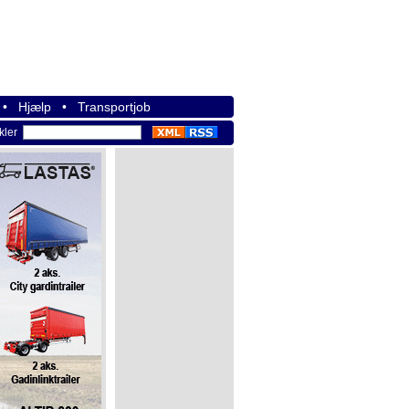
•
Hjælp
•
Transportjob
ikler