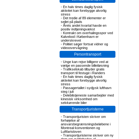
-
En halv times daglig fysisk
aktivitet kan forebygge alvorlig
stress
-
Det tredie af 89 elementer er
sejlet på plads
-
Årets andet kvartal havde en
positiv indtjeningvækst
-
Kontrakt om overhalingsspor ved
Kalvebod i København er
underskrevet
-
Politiet søger fortsat vidner og
videoovervågning
Persontransport
-
Unge kan rejse billigere ved at
vælge en passende billetløsning
-
Trafikselskab tilbyder gratis
transport til festuge i Randers
-
En halv times daglig fysisk
aktivitet kan forebygge alvorlig
stress
-
Passagertallet i sydjysk lufthavn
steg i juli
-
Delebilstjeneste samarbejder med
kinesisk virksomhed om
selvkørende biler
Transportjuristerne
-
Transportjuristen skriver om
forhøjelse af
ansvarsbegrænsningsbeløbene i
Montreal-konventionen og
Luftfartsloven
-
Transportjuristerne skriver om ny