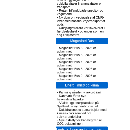
dom om gyldigheden af
voldgiftsaftaler i rammeaftaler om
transport
-
Retten frifandt både speditør og
vognmand
-
Ny dom om vedtagelse af CMR-
loven ved national vejstransport af
gods
-
Udlejningstrailere var involveret i
færdselsuheld - og ender som en
sag i Højesteret
Magasinet Bus
-
Magasinet Bus 6 - 2026 er
udkommet
-
Magasinet Bus 5 - 2026 er
udkommet
-
Magasinet Bus 4 - 2026 er
udkommet
-
Magasinet Bus 3 - 2026 er
udkommet
-
Magasinet Bus 2 - 2026 er
udkommet
Energi, miljø og klima
-
Pantning nåede ny rekord i juli
-
Danmark får to nye
havvindmølleparker
-
Affalds- og energiselskab på
Sjælland får ny genbrugschef
-
Delebilstjeneste samarbejder med
kinesisk virksomhed om
selvkørende biler
-
Nye asfalttyper kan begrænse
CO2-belastningen
Logistik, lager og intern transport