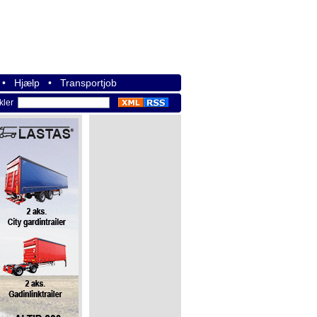
•
Hjælp
•
Transportjob
ikler