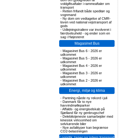
dom om gyldigheden af
voldgiftsaftaler i rammeaftaler om
transport
-
Retten frifandt både speditør og
vognmand
-
Ny dom om vedtagelse af CMR-
loven ved national vejstransport af
gods
-
Udlejningstrailere var involveret i
færdselsuheld - og ender som en
sag i Højesteret
Magasinet Bus
-
Magasinet Bus 6 - 2026 er
udkommet
-
Magasinet Bus 5 - 2026 er
udkommet
-
Magasinet Bus 4 - 2026 er
udkommet
-
Magasinet Bus 3 - 2026 er
udkommet
-
Magasinet Bus 2 - 2026 er
udkommet
Energi, miljø og klima
-
Pantning nåede ny rekord i juli
-
Danmark får to nye
havvindmølleparker
-
Affalds- og energiselskab på
Sjælland får ny genbrugschef
-
Delebilstjeneste samarbejder med
kinesisk virksomhed om
selvkørende biler
-
Nye asfalttyper kan begrænse
CO2-belastningen
Logistik, lager og intern transport