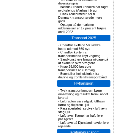
diversitetspris
-
Islandsk rederi-koncern har taget
nyt kølehus i Aarhus i brug
-
Finsk rederi med ruter til
Danmark transporterede mere
gods
-
Optaget på de maritime
uddannelser er 17 procent højere
end i 2022
Transport 2025
-
Chauffør skiftede 580 ældre
heste ud med 660 nye
-
Chauffør kørte fra
transportmesse i nyt vogntog
-
Sandkunstnere brugte ni dage på
at skabe to sværvægtere
-
Knap 29.000 besøgte
transportmesse i Herning
-
Betonbil er helt elektrisk fra
drivline og tromle til transportbånd
Flytransport
-
Tysk transportkoncern kørte
omsætning og resultat frem i andet
kvartal
-
Luftfragten via sydjysk lufthavn
kørte og fløj frem i juli
-
Passagertallet i sydjysk lufthavn
steg i juli
-
Lufthavn i Karup har haft flere
passgerer
-
Lufthavn på Djursland havde flere
rejsende
Jernbanetransport