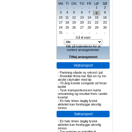
MA
TI
ON
TO
FR
LØ
SØ
1
2
-
-
-
-
-
3
4
5
6
7
9
8
10
11
12
13
14
15
16
17
18
19
20
21
22
23
24
25
26
27
28
29
30
31
-
-
-
-
-
-
Gå til start
Klik på kalenderen for at
sortere arrangementer
Tilføj arrangement
Vejtransport
-
Pantning nåede ny rekord i juli
-
Roskilde-firma har fået en ny tre-
akslet citytrailer med tip
-
70-årig kvinde svingede ud foran
lastbil
-
Tysk transportkoncern kørte
omsætning og resultat frem i andet
kvartal
-
En halv times daglig fysisk
aktivitet kan forebygge alvorlig
stress
Søtransport
-
En halv times daglig fysisk
aktivitet kan forebygge alvorlig
stress
-
Tre rederier er indstillet til