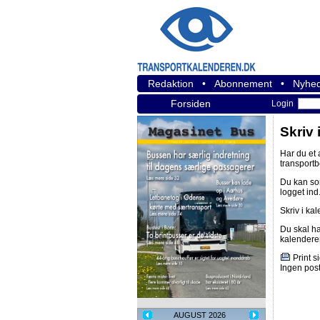
Redaktion
•
Abonnement
•
Nyhed
Forsiden
Login
Skriv 
Har du et
transport
Du kan s
logget ind
Skriv i ka
Du skal h
kalendere
Print s
Ingen post
AUGUST 2026