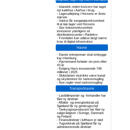
-
Islandsk rederi-koncern har taget
nyt kølehus i Aarhus i brug
-
Lagerudlejning i Horsens er årets
største
-
Vækst får sengetøjsvirksomhed
til at leje lager ved Horsens
-
Stor industrivirksomhed
investerer yderligere sit
distributionscenter i Rødekro
-
Fremtiden kan udløse langt større
krav til digital infrastruktur
Havne
-
Dansk entreprenør skal ombygge
kaj i Hamburg
-
Havnemand forlader sin post efter
43 år
-
Esbjerg Havn investerede 748
millioner i 2025
-
Skibsfarten skal ikke være kanal
og skydeskive for narkosmugling
-
Nye regler mod narkosmugling:
Transportnavne
-
Lastbilimportør og -forhandler har
fået ny direktør
-
Affalds- og energiselskab på
Sjælland får ny genbrugschef
-
Tankvognsproducent har fået ny
salgsrådgiver i Sverige, Danmark
og Finland
-
Finansdirektør i lufthavn er død
-
Togselskab på Sjælland får ny
administrerende direktør