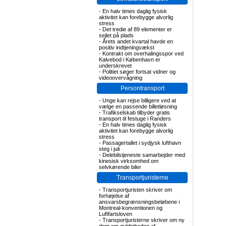
-
En halv times daglig fysisk
aktivitet kan forebygge alvorlig
stress
-
Det tredie af 89 elementer er
sejlet på plads
-
Årets andet kvartal havde en
positiv indtjeningvækst
-
Kontrakt om overhalingsspor ved
Kalvebod i København er
underskrevet
-
Politiet søger fortsat vidner og
videoovervågning
Persontransport
-
Unge kan rejse billigere ved at
vælge en passende billetløsning
-
Trafikselskab tilbyder gratis
transport til festuge i Randers
-
En halv times daglig fysisk
aktivitet kan forebygge alvorlig
stress
-
Passagertallet i sydjysk lufthavn
steg i juli
-
Delebilstjeneste samarbejder med
kinesisk virksomhed om
selvkørende biler
Transportjuristerne
-
Transportjuristen skriver om
forhøjelse af
ansvarsbegrænsningsbeløbene i
Montreal-konventionen og
Luftfartsloven
-
Transportjuristerne skriver om ny