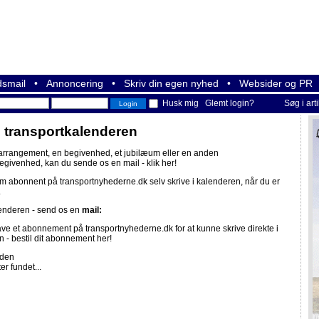
smail
•
Annoncering
•
Skriv din egen nyhed
•
Websider og PR
Husk mig
Glemt login?
Søg i art
i transportkalenderen
 arrangement, en begivenhed, et jubilæum eller en anden
begivenhed, kan du sende os en mail -
klik her!
om abonnent på
transportnyhederne.dk
selv skrive i kalenderen, når du er
.
lenderen - send os en
mail:
ave et abonnement på
transportnyhederne.dk
for at kunne skrive direkte i
n -
bestil dit abonnement her!
iden
er fundet...