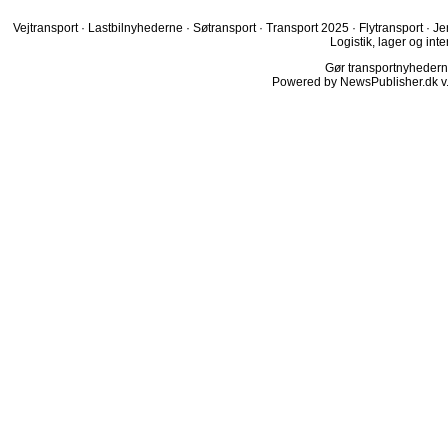
Vejtransport
·
Lastbilnyhederne
·
Søtransport
·
Transport 2025
·
Flytransport
·
Je
Logistik, lager og inte
Gør transportnyhederne.
Powered by NewsPublisher.dk v