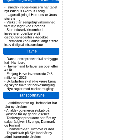
-
Islandsk rederi-koncern har taget
nyt kølehus i Aarhus i brug
-
Lagerudlejning i Horsens er årets
største
-
Vækst får sengetøjsvirksomhed
til at leje lager ved Horsens
-
Stor industrivirksomhed
investerer yderligere sit
distributionscenter i Rødekro
-
Fremtiden kan udløse langt større
krav til digital infrastruktur
Havne
-
Dansk entreprenør skal ombygge
kaj i Hamburg
-
Havnemand forlader sin post efter
43 år
-
Esbjerg Havn investerede 748
millioner i 2025
-
Skibsfarten skal ikke være kanal
og skydeskive for narkosmugling
-
Nye regler mod narkosmugling:
Transportnavne
-
Lastbilimportør og -forhandler har
fået ny direktør
-
Affalds- og energiselskab på
Sjælland får ny genbrugschef
-
Tankvognsproducent har fået ny
salgsrådgiver i Sverige, Danmark
og Finland
-
Finansdirektør i lufthavn er død
-
Togselskab på Sjælland får ny
administrerende direktør