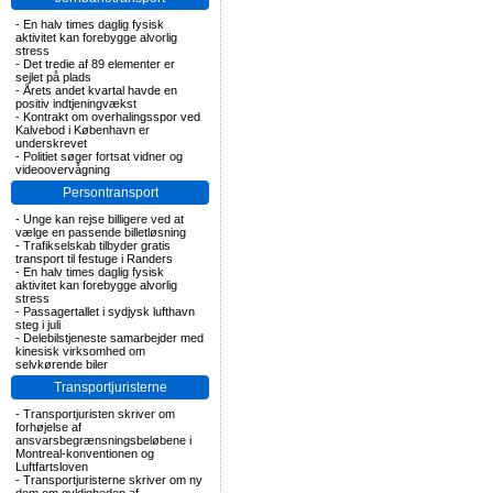
-
En halv times daglig fysisk
aktivitet kan forebygge alvorlig
stress
-
Det tredie af 89 elementer er
sejlet på plads
-
Årets andet kvartal havde en
positiv indtjeningvækst
-
Kontrakt om overhalingsspor ved
Kalvebod i København er
underskrevet
-
Politiet søger fortsat vidner og
videoovervågning
Persontransport
-
Unge kan rejse billigere ved at
vælge en passende billetløsning
-
Trafikselskab tilbyder gratis
transport til festuge i Randers
-
En halv times daglig fysisk
aktivitet kan forebygge alvorlig
stress
-
Passagertallet i sydjysk lufthavn
steg i juli
-
Delebilstjeneste samarbejder med
kinesisk virksomhed om
selvkørende biler
Transportjuristerne
-
Transportjuristen skriver om
forhøjelse af
ansvarsbegrænsningsbeløbene i
Montreal-konventionen og
Luftfartsloven
-
Transportjuristerne skriver om ny