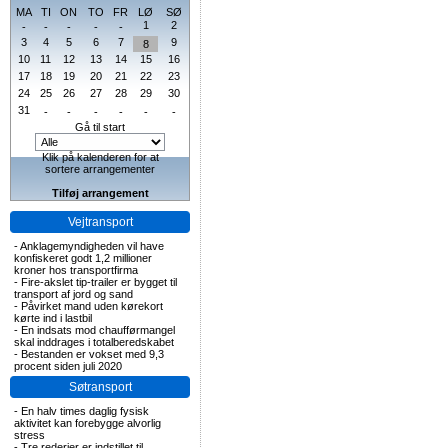
MA
TI
ON
TO
FR
LØ
SØ
1
2
-
-
-
-
-
3
4
5
6
7
9
8
10
11
12
13
14
15
16
17
18
19
20
21
22
23
24
25
26
27
28
29
30
31
-
-
-
-
-
-
Gå til start
Klik på kalenderen for at
sortere arrangementer
Tilføj arrangement
Vejtransport
-
Anklagemyndigheden vil have
konfiskeret godt 1,2 millioner
kroner hos transportfirma
-
Fire-akslet tip-trailer er bygget til
transport af jord og sand
-
Påvirket mand uden kørekort
kørte ind i lastbil
-
En indsats mod chaufførmangel
skal inddrages i totalberedskabet
-
Bestanden er vokset med 9,3
procent siden juli 2020
Søtransport
-
En halv times daglig fysisk
aktivitet kan forebygge alvorlig
stress
-
Tre rederier er indstillet til