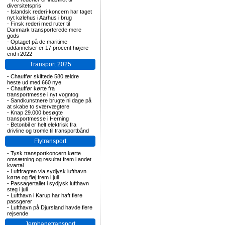
diversitetspris
-
Islandsk rederi-koncern har taget
nyt kølehus i Aarhus i brug
-
Finsk rederi med ruter til
Danmark transporterede mere
gods
-
Optaget på de maritime
uddannelser er 17 procent højere
end i 2022
Transport 2025
-
Chauffør skiftede 580 ældre
heste ud med 660 nye
-
Chauffør kørte fra
transportmesse i nyt vogntog
-
Sandkunstnere brugte ni dage på
at skabe to sværvægtere
-
Knap 29.000 besøgte
transportmesse i Herning
-
Betonbil er helt elektrisk fra
drivline og tromle til transportbånd
Flytransport
-
Tysk transportkoncern kørte
omsætning og resultat frem i andet
kvartal
-
Luftfragten via sydjysk lufthavn
kørte og fløj frem i juli
-
Passagertallet i sydjysk lufthavn
steg i juli
-
Lufthavn i Karup har haft flere
passgerer
-
Lufthavn på Djursland havde flere
rejsende
Jernbanetransport