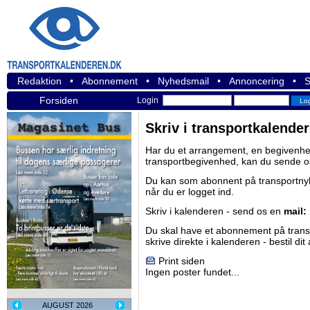
Redaktion
•
Abonnement
•
Nyhedsmail
•
Annoncering
•
S
Forsiden
Login
Skriv i transportkalende
Har du et arrangement, en begivenhed
transportbegivenhed, kan du sende o
Du kan som abonnent på
transportn
når du er logget ind.
Skriv i kalenderen - send os en
mail:
Du skal have et abonnement på
tran
skrive direkte i kalenderen -
bestil di
Print siden
Ingen poster fundet...
AUGUST 2026