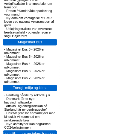
dom om gyldigheden af
voldgiftsaftaler i rammeaftaler om
transport
-
Retten frifandt både speditør og
vognmand
-
Ny dom om vedtagelse af CMR-
loven ved national vejstransport af
gods
-
Udlejningstrailere var involveret i
færdselsuheld - og ender som en
sag i Højesteret
Magasinet Bus
-
Magasinet Bus 6 - 2026 er
udkommet
-
Magasinet Bus 5 - 2026 er
udkommet
-
Magasinet Bus 4 - 2026 er
udkommet
-
Magasinet Bus 3 - 2026 er
udkommet
-
Magasinet Bus 2 - 2026 er
udkommet
Energi, miljø og klima
-
Pantning nåede ny rekord i juli
-
Danmark får to nye
havvindmølleparker
-
Affalds- og energiselskab på
Sjælland får ny genbrugschef
-
Delebilstjeneste samarbejder med
kinesisk virksomhed om
selvkørende biler
-
Nye asfalttyper kan begrænse
CO2-belastningen
Logistik, lager og intern transport