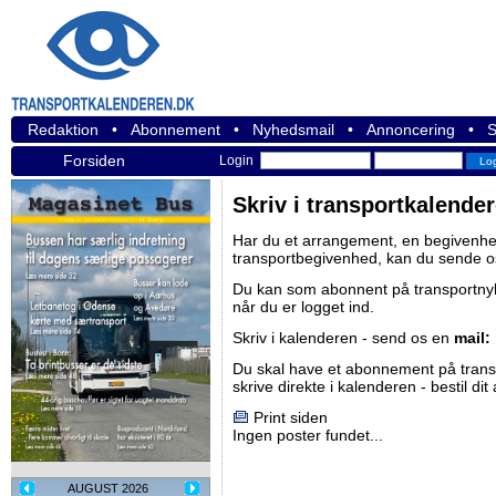
Redaktion
•
Abonnement
•
Nyhedsmail
•
Annoncering
•
S
Forsiden
Login
Skriv i transportkalende
Har du et arrangement, en begivenhed
transportbegivenhed, kan du sende o
Du kan som abonnent på
transportn
når du er logget ind.
Skriv i kalenderen - send os en
mail:
Du skal have et abonnement på
tran
skrive direkte i kalenderen -
bestil di
Print siden
Ingen poster fundet...
AUGUST 2026