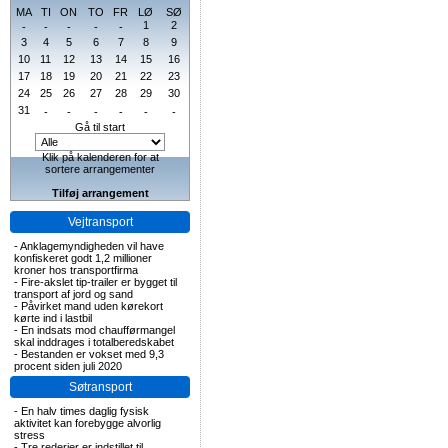
MA
TI
ON
TO
FR
LØ
SØ
1
2
-
-
-
-
-
3
4
5
6
7
8
9
10
11
12
13
14
15
16
17
18
19
20
21
22
23
24
25
26
27
28
29
30
31
-
-
-
-
-
-
Gå til start
Klik på kalenderen for at
sortere arrangementer
Tilføj arrangement
Vejtransport
-
Anklagemyndigheden vil have
konfiskeret godt 1,2 millioner
kroner hos transportfirma
-
Fire-akslet tip-trailer er bygget til
transport af jord og sand
-
Påvirket mand uden kørekort
kørte ind i lastbil
-
En indsats mod chaufførmangel
skal inddrages i totalberedskabet
-
Bestanden er vokset med 9,3
procent siden juli 2020
Søtransport
-
En halv times daglig fysisk
aktivitet kan forebygge alvorlig
stress
-
Tre rederier er indstillet til