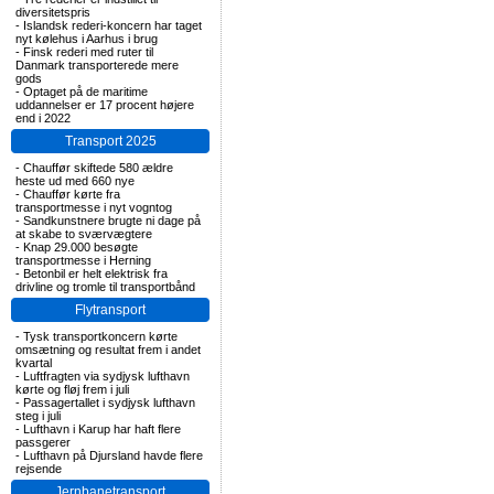
diversitetspris
-
Islandsk rederi-koncern har taget
nyt kølehus i Aarhus i brug
-
Finsk rederi med ruter til
Danmark transporterede mere
gods
-
Optaget på de maritime
uddannelser er 17 procent højere
end i 2022
Transport 2025
-
Chauffør skiftede 580 ældre
heste ud med 660 nye
-
Chauffør kørte fra
transportmesse i nyt vogntog
-
Sandkunstnere brugte ni dage på
at skabe to sværvægtere
-
Knap 29.000 besøgte
transportmesse i Herning
-
Betonbil er helt elektrisk fra
drivline og tromle til transportbånd
Flytransport
-
Tysk transportkoncern kørte
omsætning og resultat frem i andet
kvartal
-
Luftfragten via sydjysk lufthavn
kørte og fløj frem i juli
-
Passagertallet i sydjysk lufthavn
steg i juli
-
Lufthavn i Karup har haft flere
passgerer
-
Lufthavn på Djursland havde flere
rejsende
Jernbanetransport