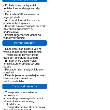
-
En halv times daglig fysisk
aktivitet kan forebygge alvorlig
stress
-
Det tredie af 89 elementer er
sejlet på plads
-
Årets andet kvartal havde en
positiv indtjeningvækst
-
Kontrakt om overhalingsspor ved
Kalvebod i København er
underskrevet
-
Politiet søger fortsat vidner og
videoovervågning
Persontransport
-
Unge kan rejse billigere ved at
vælge en passende billetløsning
-
Trafikselskab tilbyder gratis
transport til festuge i Randers
-
En halv times daglig fysisk
aktivitet kan forebygge alvorlig
stress
-
Passagertallet i sydjysk lufthavn
steg i juli
-
Delebilstjeneste samarbejder med
kinesisk virksomhed om
selvkørende biler
Transportjuristerne
-
Transportjuristen skriver om
forhøjelse af
ansvarsbegrænsningsbeløbene i
Montreal-konventionen og
Luftfartsloven
-
Transportjuristerne skriver om ny