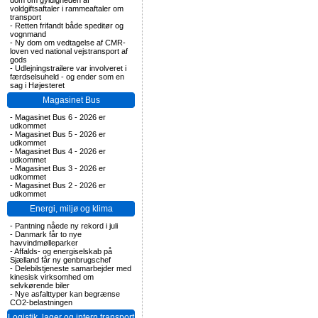
dom om gyldigheden af
voldgiftsaftaler i rammeaftaler om
transport
-
Retten frifandt både speditør og
vognmand
-
Ny dom om vedtagelse af CMR-
loven ved national vejstransport af
gods
-
Udlejningstrailere var involveret i
færdselsuheld - og ender som en
sag i Højesteret
Magasinet Bus
-
Magasinet Bus 6 - 2026 er
udkommet
-
Magasinet Bus 5 - 2026 er
udkommet
-
Magasinet Bus 4 - 2026 er
udkommet
-
Magasinet Bus 3 - 2026 er
udkommet
-
Magasinet Bus 2 - 2026 er
udkommet
Energi, miljø og klima
-
Pantning nåede ny rekord i juli
-
Danmark får to nye
havvindmølleparker
-
Affalds- og energiselskab på
Sjælland får ny genbrugschef
-
Delebilstjeneste samarbejder med
kinesisk virksomhed om
selvkørende biler
-
Nye asfalttyper kan begrænse
CO2-belastningen
Logistik, lager og intern transport