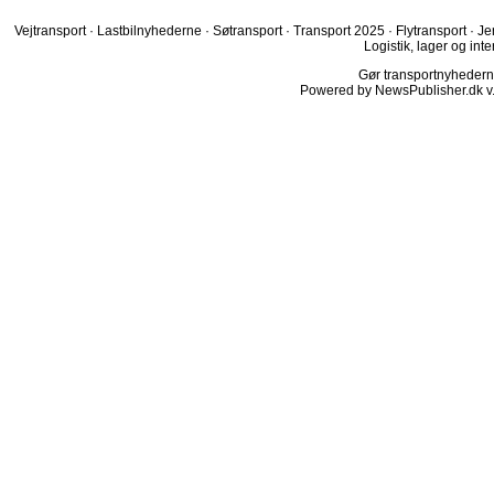
Vejtransport
·
Lastbilnyhederne
·
Søtransport
·
Transport 2025
·
Flytransport
·
Je
Logistik, lager og inte
Gør transportnyhederne.
Powered by NewsPublisher.dk v