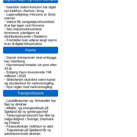
-
Islandsk rederi-koncern har taget
nyt kølehus i Aarhus i brug
-
Lagerudlejning i Horsens er årets
største
-
Vækst får sengetøjsvirksomhed
til at leje lager ved Horsens
-
Stor industrivirksomhed
investerer yderligere sit
distributionscenter i Rødekro
-
Fremtiden kan udløse langt større
krav til digital infrastruktur
Havne
-
Dansk entreprenør skal ombygge
kaj i Hamburg
-
Havnemand forlader sin post efter
43 år
-
Esbjerg Havn investerede 748
millioner i 2025
-
Skibsfarten skal ikke være kanal
og skydeskive for narkosmugling
-
Nye regler mod narkosmugling:
Transportnavne
-
Lastbilimportør og -forhandler har
fået ny direktør
-
Affalds- og energiselskab på
Sjælland får ny genbrugschef
-
Tankvognsproducent har fået ny
salgsrådgiver i Sverige, Danmark
og Finland
-
Finansdirektør i lufthavn er død
-
Togselskab på Sjælland får ny
administrerende direktør