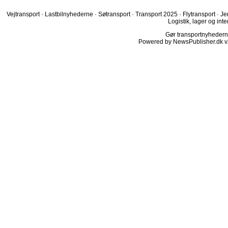
Vejtransport
·
Lastbilnyhederne
·
Søtransport
·
Transport 2025
·
Flytransport
·
Je
Logistik, lager og inte
Gør transportnyhederne.
Powered by NewsPublisher.dk v