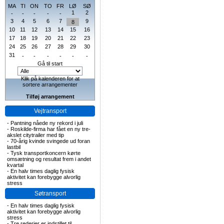
MA
TI
ON
TO
FR
LØ
SØ
1
2
-
-
-
-
-
3
4
5
6
7
9
8
10
11
12
13
14
15
16
17
18
19
20
21
22
23
24
25
26
27
28
29
30
31
-
-
-
-
-
-
Gå til start
Klik på kalenderen for at
sortere arrangementer
Tilføj arrangement
Vejtransport
-
Pantning nåede ny rekord i juli
-
Roskilde-firma har fået en ny tre-
akslet citytrailer med tip
-
70-årig kvinde svingede ud foran
lastbil
-
Tysk transportkoncern kørte
omsætning og resultat frem i andet
kvartal
-
En halv times daglig fysisk
aktivitet kan forebygge alvorlig
stress
Søtransport
-
En halv times daglig fysisk
aktivitet kan forebygge alvorlig
stress
-
Tre rederier er indstillet til