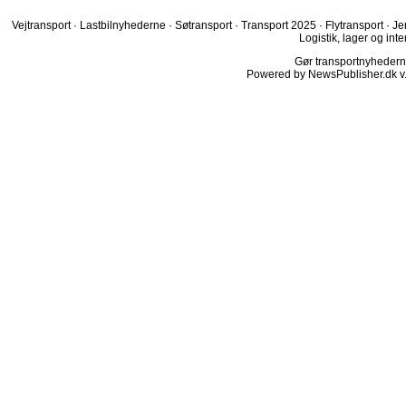
Vejtransport
·
Lastbilnyhederne
·
Søtransport
·
Transport 2025
·
Flytransport
·
Je
Logistik, lager og inte
Gør transportnyhederne.
Powered by NewsPublisher.dk v