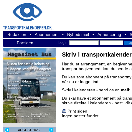
Redaktion
•
Abonnement
•
Nyhedsmail
•
Annoncering
•
S
Forsiden
Login
Skriv i transportkalende
Har du et arrangement, en begivenhed
transportbegivenhed, kan du sende o
Du kan som abonnent på
transportn
når du er logget ind.
Skriv i kalenderen - send os en
mail:
Du skal have et abonnement på
tran
skrive direkte i kalenderen -
bestil di
Print siden
Ingen poster fundet...
AUGUST 2026