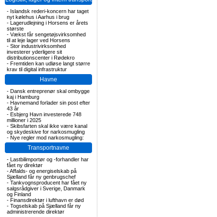
-
Islandsk rederi-koncern har taget
nyt kølehus i Aarhus i brug
-
Lagerudlejning i Horsens er årets
største
-
Vækst får sengetøjsvirksomhed
til at leje lager ved Horsens
-
Stor industrivirksomhed
investerer yderligere sit
distributionscenter i Rødekro
-
Fremtiden kan udløse langt større
krav til digital infrastruktur
Havne
-
Dansk entreprenør skal ombygge
kaj i Hamburg
-
Havnemand forlader sin post efter
43 år
-
Esbjerg Havn investerede 748
millioner i 2025
-
Skibsfarten skal ikke være kanal
og skydeskive for narkosmugling
-
Nye regler mod narkosmugling:
Transportnavne
-
Lastbilimportør og -forhandler har
fået ny direktør
-
Affalds- og energiselskab på
Sjælland får ny genbrugschef
-
Tankvognsproducent har fået ny
salgsrådgiver i Sverige, Danmark
og Finland
-
Finansdirektør i lufthavn er død
-
Togselskab på Sjælland får ny
administrerende direktør