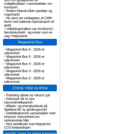
dom om gyldigheden af
voldgiftsaftaler i rammeaftaler om
transport
-
Retten frifandt både speditør og
vognmand
-
Ny dom om vedtagelse af CMR-
loven ved national vejstransport af
gods
-
Udlejningstrailere var involveret i
færdselsuheld - og ender som en
sag i Højesteret
Magasinet Bus
-
Magasinet Bus 6 - 2026 er
udkommet
-
Magasinet Bus 5 - 2026 er
udkommet
-
Magasinet Bus 4 - 2026 er
udkommet
-
Magasinet Bus 3 - 2026 er
udkommet
-
Magasinet Bus 2 - 2026 er
udkommet
Energi, miljø og klima
-
Pantning nåede ny rekord i juli
-
Danmark får to nye
havvindmølleparker
-
Affalds- og energiselskab på
Sjælland får ny genbrugschef
-
Delebilstjeneste samarbejder med
kinesisk virksomhed om
selvkørende biler
-
Nye asfalttyper kan begrænse
CO2-belastningen
Logistik, lager og intern transport