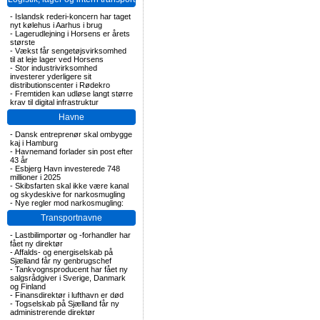
-
Islandsk rederi-koncern har taget
nyt kølehus i Aarhus i brug
-
Lagerudlejning i Horsens er årets
største
-
Vækst får sengetøjsvirksomhed
til at leje lager ved Horsens
-
Stor industrivirksomhed
investerer yderligere sit
distributionscenter i Rødekro
-
Fremtiden kan udløse langt større
krav til digital infrastruktur
Havne
-
Dansk entreprenør skal ombygge
kaj i Hamburg
-
Havnemand forlader sin post efter
43 år
-
Esbjerg Havn investerede 748
millioner i 2025
-
Skibsfarten skal ikke være kanal
og skydeskive for narkosmugling
-
Nye regler mod narkosmugling:
Transportnavne
-
Lastbilimportør og -forhandler har
fået ny direktør
-
Affalds- og energiselskab på
Sjælland får ny genbrugschef
-
Tankvognsproducent har fået ny
salgsrådgiver i Sverige, Danmark
og Finland
-
Finansdirektør i lufthavn er død
-
Togselskab på Sjælland får ny
administrerende direktør