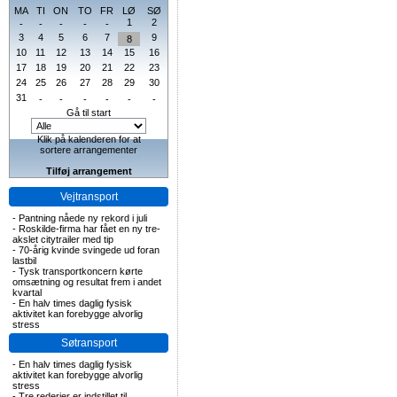
MA
TI
ON
TO
FR
LØ
SØ
1
2
-
-
-
-
-
3
4
5
6
7
9
8
10
11
12
13
14
15
16
17
18
19
20
21
22
23
24
25
26
27
28
29
30
31
-
-
-
-
-
-
Gå til start
Klik på kalenderen for at
sortere arrangementer
Tilføj arrangement
Vejtransport
-
Pantning nåede ny rekord i juli
-
Roskilde-firma har fået en ny tre-
akslet citytrailer med tip
-
70-årig kvinde svingede ud foran
lastbil
-
Tysk transportkoncern kørte
omsætning og resultat frem i andet
kvartal
-
En halv times daglig fysisk
aktivitet kan forebygge alvorlig
stress
Søtransport
-
En halv times daglig fysisk
aktivitet kan forebygge alvorlig
stress
-
Tre rederier er indstillet til