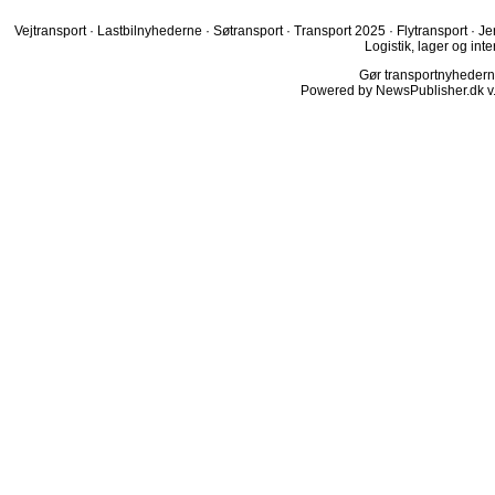
Vejtransport
·
Lastbilnyhederne
·
Søtransport
·
Transport 2025
·
Flytransport
·
Je
Logistik, lager og inte
Gør transportnyhederne.
Powered by NewsPublisher.dk v