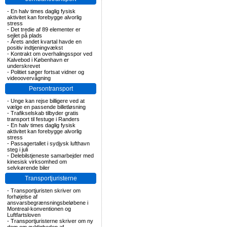
-
En halv times daglig fysisk
aktivitet kan forebygge alvorlig
stress
-
Det tredie af 89 elementer er
sejlet på plads
-
Årets andet kvartal havde en
positiv indtjeningvækst
-
Kontrakt om overhalingsspor ved
Kalvebod i København er
underskrevet
-
Politiet søger fortsat vidner og
videoovervågning
Persontransport
-
Unge kan rejse billigere ved at
vælge en passende billetløsning
-
Trafikselskab tilbyder gratis
transport til festuge i Randers
-
En halv times daglig fysisk
aktivitet kan forebygge alvorlig
stress
-
Passagertallet i sydjysk lufthavn
steg i juli
-
Delebilstjeneste samarbejder med
kinesisk virksomhed om
selvkørende biler
Transportjuristerne
-
Transportjuristen skriver om
forhøjelse af
ansvarsbegrænsningsbeløbene i
Montreal-konventionen og
Luftfartsloven
-
Transportjuristerne skriver om ny