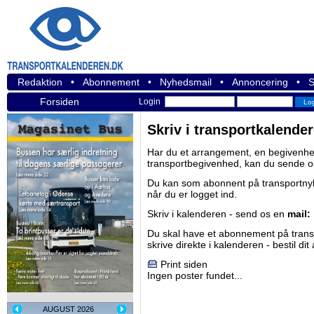
Redaktion
•
Abonnement
•
Nyhedsmail
•
Annoncering
•
S
Forsiden
Login
Skriv i transportkalende
Har du et arrangement, en begivenhed
transportbegivenhed, kan du sende o
Du kan som abonnent på
transportn
når du er logget ind.
Skriv i kalenderen - send os en
mail:
Du skal have et abonnement på
tran
skrive direkte i kalenderen -
bestil di
Print siden
Ingen poster fundet...
AUGUST 2026