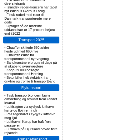
diversitetspris
-
Islandsk rederi-koncern har taget
nyt kølehus i Aarhus i brug
-
Finsk rederi med ruter til
Danmark transporterede mere
gods
-
Optaget på de maritime
uddannelser er 17 procent højere
end i 2022
Transport 2025
-
Chauffør skiftede 580 ældre
heste ud med 660 nye
-
Chauffør kørte fra
transportmesse i nyt vogntog
-
Sandkunstnere brugte ni dage på
at skabe to sværvægtere
-
Knap 29.000 besøgte
transportmesse i Herning
-
Betonbil er helt elektrisk fra
drivline og tromle til transportbånd
Flytransport
-
Tysk transportkoncern kørte
omsætning og resultat frem i andet
kvartal
-
Luftfragten via sydjysk lufthavn
kørte og fløj frem i juli
-
Passagertallet i sydjysk lufthavn
steg i juli
-
Lufthavn i Karup har haft flere
passgerer
-
Lufthavn på Djursland havde flere
rejsende
Jernbanetransport