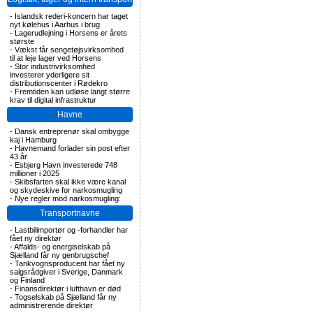
-
Islandsk rederi-koncern har taget
nyt kølehus i Aarhus i brug
-
Lagerudlejning i Horsens er årets
største
-
Vækst får sengetøjsvirksomhed
til at leje lager ved Horsens
-
Stor industrivirksomhed
investerer yderligere sit
distributionscenter i Rødekro
-
Fremtiden kan udløse langt større
krav til digital infrastruktur
Havne
-
Dansk entreprenør skal ombygge
kaj i Hamburg
-
Havnemand forlader sin post efter
43 år
-
Esbjerg Havn investerede 748
millioner i 2025
-
Skibsfarten skal ikke være kanal
og skydeskive for narkosmugling
-
Nye regler mod narkosmugling:
Transportnavne
-
Lastbilimportør og -forhandler har
fået ny direktør
-
Affalds- og energiselskab på
Sjælland får ny genbrugschef
-
Tankvognsproducent har fået ny
salgsrådgiver i Sverige, Danmark
og Finland
-
Finansdirektør i lufthavn er død
-
Togselskab på Sjælland får ny
administrerende direktør