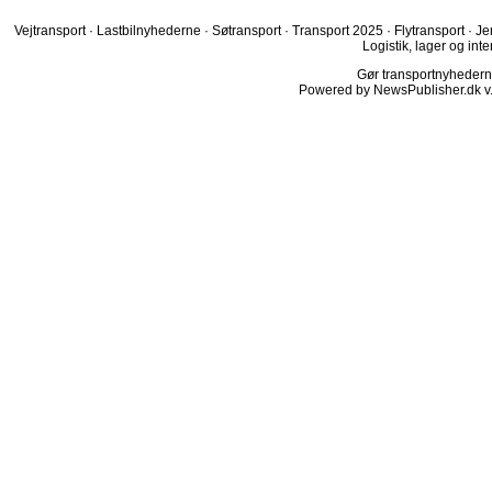
Vejtransport
·
Lastbilnyhederne
·
Søtransport
·
Transport 2025
·
Flytransport
·
Je
Logistik, lager og inte
Gør transportnyhederne.
Powered by NewsPublisher.dk v