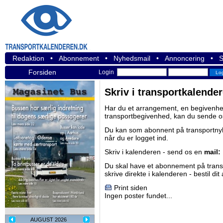
Redaktion
•
Abonnement
•
Nyhedsmail
•
Annoncering
•
S
Forsiden
Login
Skriv i transportkalende
Har du et arrangement, en begivenhed
transportbegivenhed, kan du sende o
Du kan som abonnent på
transportn
når du er logget ind.
Skriv i kalenderen - send os en
mail:
Du skal have et abonnement på
tran
skrive direkte i kalenderen -
bestil di
Print siden
Ingen poster fundet...
AUGUST 2026