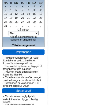
MA
TI
ON
TO
FR
LØ
SØ
1
2
-
-
-
-
-
3
4
5
6
7
8
9
10
11
12
13
14
15
16
17
18
19
20
21
22
23
24
25
26
27
28
29
30
31
-
-
-
-
-
-
Gå til start
Klik på kalenderen for at
sortere arrangementer
Tilføj arrangement
Vejtransport
-
Anklagemyndigheden vil have
konfiskeret godt 1,2 millioner
kroner hos transportfirma
-
Fire-akslet tip-trailer er bygget til
transport af jord og sand
-
Påvirket mand uden kørekort
kørte ind i lastbil
-
En indsats mod chaufførmangel
skal inddrages i totalberedskabet
-
Bestanden er vokset med 9,3
procent siden juli 2020
Søtransport
-
En halv times daglig fysisk
aktivitet kan forebygge alvorlig
stress
-
Tre rederier er indstillet til