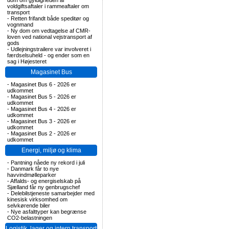
dom om gyldigheden af
voldgiftsaftaler i rammeaftaler om
transport
-
Retten frifandt både speditør og
vognmand
-
Ny dom om vedtagelse af CMR-
loven ved national vejstransport af
gods
-
Udlejningstrailere var involveret i
færdselsuheld - og ender som en
sag i Højesteret
Magasinet Bus
-
Magasinet Bus 6 - 2026 er
udkommet
-
Magasinet Bus 5 - 2026 er
udkommet
-
Magasinet Bus 4 - 2026 er
udkommet
-
Magasinet Bus 3 - 2026 er
udkommet
-
Magasinet Bus 2 - 2026 er
udkommet
Energi, miljø og klima
-
Pantning nåede ny rekord i juli
-
Danmark får to nye
havvindmølleparker
-
Affalds- og energiselskab på
Sjælland får ny genbrugschef
-
Delebilstjeneste samarbejder med
kinesisk virksomhed om
selvkørende biler
-
Nye asfalttyper kan begrænse
CO2-belastningen
Logistik, lager og intern transport