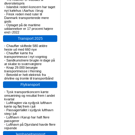
diversitetspris
-
Islandsk rederi-koncern har taget
nyt kølehus i Aarhus i brug
-
Finsk rederi med ruter til
Danmark transporterede mere
gods
-
Optaget på de maritime
uddannelser er 17 procent højere
end i 2022
Transport 2025
-
Chauffør skiftede 580 ældre
heste ud med 660 nye
-
Chauffør kørte fra
transportmesse i nyt vogntog
-
Sandkunstnere brugte ni dage på
at skabe to sværvægtere
-
Knap 29.000 besøgte
transportmesse i Herning
-
Betonbil er helt elektrisk fra
drivline og tromle til transportbånd
Flytransport
-
Tysk transportkoncern kørte
omsætning og resultat frem i andet
kvartal
-
Luftfragten via sydjysk lufthavn
kørte og fløj frem i juli
-
Passagertallet i sydjysk lufthavn
steg i juli
-
Lufthavn i Karup har haft flere
passgerer
-
Lufthavn på Djursland havde flere
rejsende
Jernbanetransport