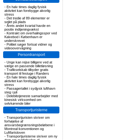
-
En halv times daglig fysisk
aktivitet kan forebygge alvorlig
stress
-
Det tredie af 89 elementer er
sejlet på plads
-
Årets andet kvartal havde en
positiv indtjeningvækst
-
Kontrakt om overhalingsspor ved
Kalvebod i København er
underskrevet
-
Politiet søger fortsat vidner og
videoovervågning
Persontransport
-
Unge kan rejse billigere ved at
vælge en passende billetløsning
-
Trafikselskab tilbyder gratis
transport til festuge i Randers
-
En halv times daglig fysisk
aktivitet kan forebygge alvorlig
stress
-
Passagertallet i sydjysk lufthavn
steg i juli
-
Delebilstjeneste samarbejder med
kinesisk virksomhed om
selvkørende biler
Transportjuristerne
-
Transportjuristen skriver om
forhøjelse af
ansvarsbegrænsningsbeløbene i
Montreal-konventionen og
Luftfartsloven
-
Transportjuristerne skriver om ny