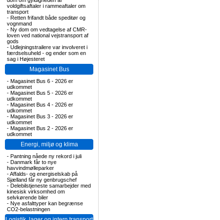
dom om gyldigheden af
voldgiftsaftaler i rammeaftaler om
transport
-
Retten frifandt både speditør og
vognmand
-
Ny dom om vedtagelse af CMR-
loven ved national vejstransport af
gods
-
Udlejningstrailere var involveret i
færdselsuheld - og ender som en
sag i Højesteret
Magasinet Bus
-
Magasinet Bus 6 - 2026 er
udkommet
-
Magasinet Bus 5 - 2026 er
udkommet
-
Magasinet Bus 4 - 2026 er
udkommet
-
Magasinet Bus 3 - 2026 er
udkommet
-
Magasinet Bus 2 - 2026 er
udkommet
Energi, miljø og klima
-
Pantning nåede ny rekord i juli
-
Danmark får to nye
havvindmølleparker
-
Affalds- og energiselskab på
Sjælland får ny genbrugschef
-
Delebilstjeneste samarbejder med
kinesisk virksomhed om
selvkørende biler
-
Nye asfalttyper kan begrænse
CO2-belastningen
Logistik, lager og intern transport