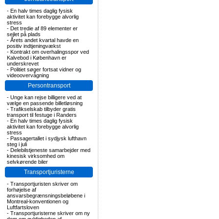
-
En halv times daglig fysisk
aktivitet kan forebygge alvorlig
stress
-
Det tredie af 89 elementer er
sejlet på plads
-
Årets andet kvartal havde en
positiv indtjeningvækst
-
Kontrakt om overhalingsspor ved
Kalvebod i København er
underskrevet
-
Politiet søger fortsat vidner og
videoovervågning
Persontransport
-
Unge kan rejse billigere ved at
vælge en passende billetløsning
-
Trafikselskab tilbyder gratis
transport til festuge i Randers
-
En halv times daglig fysisk
aktivitet kan forebygge alvorlig
stress
-
Passagertallet i sydjysk lufthavn
steg i juli
-
Delebilstjeneste samarbejder med
kinesisk virksomhed om
selvkørende biler
Transportjuristerne
-
Transportjuristen skriver om
forhøjelse af
ansvarsbegrænsningsbeløbene i
Montreal-konventionen og
Luftfartsloven
-
Transportjuristerne skriver om ny