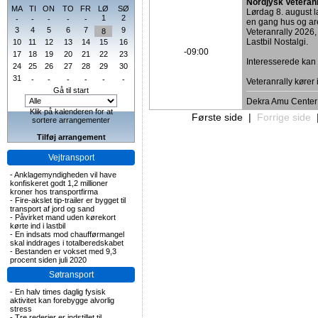
Nordjysk Veteran
MA
TI
ON
TO
FR
LØ
SØ
Lørdag 8. august
1
2
-
-
-
-
-
en gang hus og are
3
4
5
6
7
9
8
Veteranrally 2026,
Lastbil Nostalgi.
10
11
12
13
14
15
16
-09:00
17
18
19
20
21
22
23
Interesserede ka
24
25
26
27
28
29
30
31
-
-
-
-
-
-
Veteranrally kører
Gå til start
Dekra Amu Center
Klik på kalenderen for at
Første side
|
Forrige side
sortere arrangementer
Tilføj arrangement
Vejtransport
-
Anklagemyndigheden vil have
konfiskeret godt 1,2 millioner
kroner hos transportfirma
-
Fire-akslet tip-trailer er bygget til
transport af jord og sand
-
Påvirket mand uden kørekort
kørte ind i lastbil
-
En indsats mod chaufførmangel
skal inddrages i totalberedskabet
-
Bestanden er vokset med 9,3
procent siden juli 2020
Søtransport
-
En halv times daglig fysisk
aktivitet kan forebygge alvorlig
stress
-
Tre rederier er indstillet til