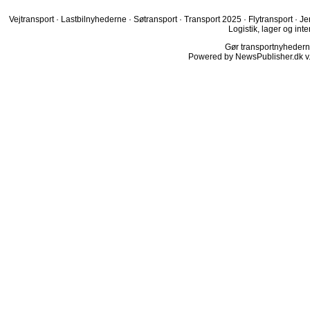
Vejtransport
·
Lastbilnyhederne
·
Søtransport
·
Transport 2025
·
Flytransport
·
Je
Logistik, lager og inte
Gør transportnyhederne.
Powered by NewsPublisher.dk v