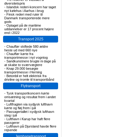
diversitetspris
-
Islandsk rederi-koncern har taget
nyt kølehus i Aarhus i brug
-
Finsk rederi med ruter til
Danmark transporterede mere
gods
-
Optaget på de maritime
uddannelser er 17 procent højere
end i 2022
Transport 2025
-
Chauffør skiftede 580 ældre
heste ud med 660 nye
-
Chauffør kørte fra
transportmesse i nyt vogntog
-
Sandkunstnere brugte ni dage på
at skabe to sværvægtere
-
Knap 29.000 besøgte
transportmesse i Herning
-
Betonbil er helt elektrisk fra
drivline og tromle til transportbånd
Flytransport
-
Tysk transportkoncern kørte
omsætning og resultat frem i andet
kvartal
-
Luftfragten via sydjysk lufthavn
kørte og fløj frem i juli
-
Passagertallet i sydjysk lufthavn
steg i juli
-
Lufthavn i Karup har haft flere
passgerer
-
Lufthavn på Djursland havde flere
rejsende
Jernbanetransport