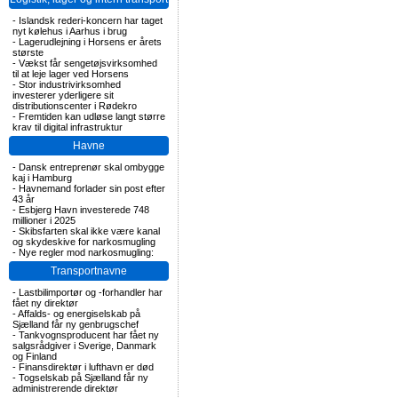
-
Islandsk rederi-koncern har taget
nyt kølehus i Aarhus i brug
-
Lagerudlejning i Horsens er årets
største
-
Vækst får sengetøjsvirksomhed
til at leje lager ved Horsens
-
Stor industrivirksomhed
investerer yderligere sit
distributionscenter i Rødekro
-
Fremtiden kan udløse langt større
krav til digital infrastruktur
Havne
-
Dansk entreprenør skal ombygge
kaj i Hamburg
-
Havnemand forlader sin post efter
43 år
-
Esbjerg Havn investerede 748
millioner i 2025
-
Skibsfarten skal ikke være kanal
og skydeskive for narkosmugling
-
Nye regler mod narkosmugling:
Transportnavne
-
Lastbilimportør og -forhandler har
fået ny direktør
-
Affalds- og energiselskab på
Sjælland får ny genbrugschef
-
Tankvognsproducent har fået ny
salgsrådgiver i Sverige, Danmark
og Finland
-
Finansdirektør i lufthavn er død
-
Togselskab på Sjælland får ny
administrerende direktør