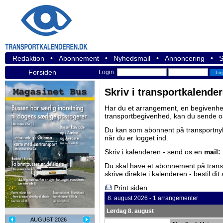
Redaktion
•
Abonnement
•
Nyhedsmail
•
Annoncering
•
S
Forsiden
Login
Skriv i transportkalende
Har du et arrangement, en begivenhed
transportbegivenhed, kan du sende o
Du kan som abonnent på
transportn
når du er logget ind.
Skriv i kalenderen - send os en
mail:
Du skal have et abonnement på
tran
skrive direkte i kalenderen -
bestil di
Print siden
8. august 2026 - 1 arrangementer
Lørdag 8. august
AUGUST 2026