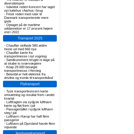
diversitetspris
-
Islandsk rederi-koncern har taget
nyt kølehus i Aarhus i brug
-
Finsk rederi med ruter til
Danmark transporterede mere
gods
-
Optaget på de maritime
uddannelser er 17 procent højere
end i 2022
Transport 2025
-
Chauffør skiftede 580 ældre
heste ud med 660 nye
-
Chauffør kørte fra
transportmesse i nyt vogntog
-
Sandkunstnere brugte ni dage på
at skabe to sværvægtere
-
Knap 29.000 besøgte
transportmesse i Herning
-
Betonbil er helt elektrisk fra
drivline og tromle til transportbånd
Flytransport
-
Tysk transportkoncern kørte
omsætning og resultat frem i andet
kvartal
-
Luftfragten via sydjysk lufthavn
kørte og fløj frem i juli
-
Passagertallet i sydjysk lufthavn
steg i juli
-
Lufthavn i Karup har haft flere
passgerer
-
Lufthavn på Djursland havde flere
rejsende
Jernbanetransport