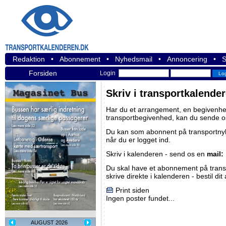
Redaktion
•
Abonnement
•
Nyhedsmail
•
Annoncering
•
S
Forsiden
Login
Skriv i transportkalende
Har du et arrangement, en begivenhed
transportbegivenhed, kan du sende o
Du kan som abonnent på
transportn
når du er logget ind.
Skriv i kalenderen - send os en
mail:
Du skal have et abonnement på
tran
skrive direkte i kalenderen -
bestil di
Print siden
Ingen poster fundet...
AUGUST 2026