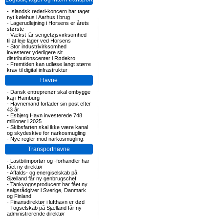
-
Islandsk rederi-koncern har taget
nyt kølehus i Aarhus i brug
-
Lagerudlejning i Horsens er årets
største
-
Vækst får sengetøjsvirksomhed
til at leje lager ved Horsens
-
Stor industrivirksomhed
investerer yderligere sit
distributionscenter i Rødekro
-
Fremtiden kan udløse langt større
krav til digital infrastruktur
Havne
-
Dansk entreprenør skal ombygge
kaj i Hamburg
-
Havnemand forlader sin post efter
43 år
-
Esbjerg Havn investerede 748
millioner i 2025
-
Skibsfarten skal ikke være kanal
og skydeskive for narkosmugling
-
Nye regler mod narkosmugling:
Transportnavne
-
Lastbilimportør og -forhandler har
fået ny direktør
-
Affalds- og energiselskab på
Sjælland får ny genbrugschef
-
Tankvognsproducent har fået ny
salgsrådgiver i Sverige, Danmark
og Finland
-
Finansdirektør i lufthavn er død
-
Togselskab på Sjælland får ny
administrerende direktør