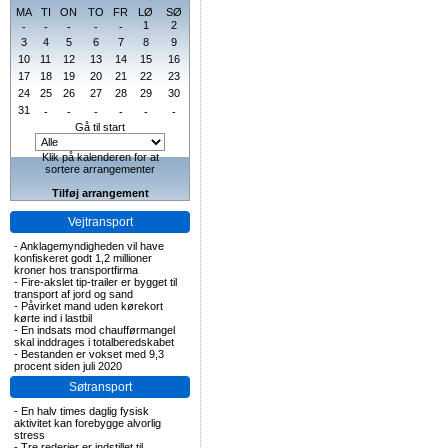
MA
TI
ON
TO
FR
LØ
SØ
1
2
-
-
-
-
-
3
4
5
6
7
8
9
10
11
12
13
14
15
16
17
18
19
20
21
22
23
24
25
26
27
28
29
30
31
-
-
-
-
-
-
Gå til start
Klik på kalenderen for at
sortere arrangementer
Tilføj arrangement
Vejtransport
-
Anklagemyndigheden vil have
konfiskeret godt 1,2 millioner
kroner hos transportfirma
-
Fire-akslet tip-trailer er bygget til
transport af jord og sand
-
Påvirket mand uden kørekort
kørte ind i lastbil
-
En indsats mod chaufførmangel
skal inddrages i totalberedskabet
-
Bestanden er vokset med 9,3
procent siden juli 2020
Søtransport
-
En halv times daglig fysisk
aktivitet kan forebygge alvorlig
stress
-
Tre rederier er indstillet til