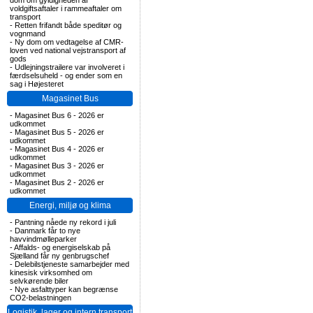
dom om gyldigheden af
voldgiftsaftaler i rammeaftaler om
transport
-
Retten frifandt både speditør og
vognmand
-
Ny dom om vedtagelse af CMR-
loven ved national vejstransport af
gods
-
Udlejningstrailere var involveret i
færdselsuheld - og ender som en
sag i Højesteret
Magasinet Bus
-
Magasinet Bus 6 - 2026 er
udkommet
-
Magasinet Bus 5 - 2026 er
udkommet
-
Magasinet Bus 4 - 2026 er
udkommet
-
Magasinet Bus 3 - 2026 er
udkommet
-
Magasinet Bus 2 - 2026 er
udkommet
Energi, miljø og klima
-
Pantning nåede ny rekord i juli
-
Danmark får to nye
havvindmølleparker
-
Affalds- og energiselskab på
Sjælland får ny genbrugschef
-
Delebilstjeneste samarbejder med
kinesisk virksomhed om
selvkørende biler
-
Nye asfalttyper kan begrænse
CO2-belastningen
Logistik, lager og intern transport