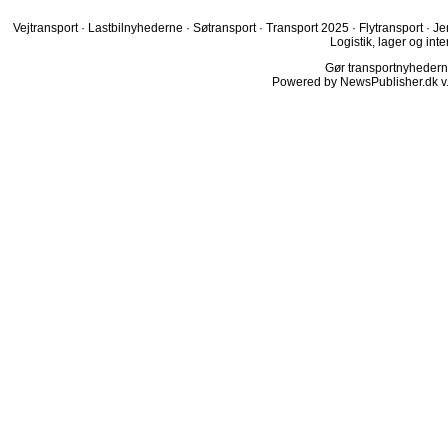
Vejtransport
·
Lastbilnyhederne
·
Søtransport
·
Transport 2025
·
Flytransport
·
Je
Logistik, lager og inte
Gør transportnyhederne.
Powered by NewsPublisher.dk v