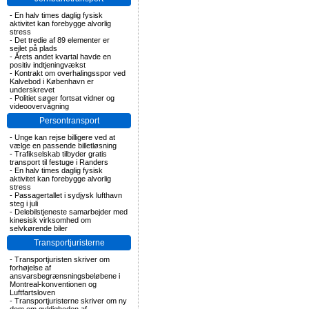
-
En halv times daglig fysisk
aktivitet kan forebygge alvorlig
stress
-
Det tredie af 89 elementer er
sejlet på plads
-
Årets andet kvartal havde en
positiv indtjeningvækst
-
Kontrakt om overhalingsspor ved
Kalvebod i København er
underskrevet
-
Politiet søger fortsat vidner og
videoovervågning
Persontransport
-
Unge kan rejse billigere ved at
vælge en passende billetløsning
-
Trafikselskab tilbyder gratis
transport til festuge i Randers
-
En halv times daglig fysisk
aktivitet kan forebygge alvorlig
stress
-
Passagertallet i sydjysk lufthavn
steg i juli
-
Delebilstjeneste samarbejder med
kinesisk virksomhed om
selvkørende biler
Transportjuristerne
-
Transportjuristen skriver om
forhøjelse af
ansvarsbegrænsningsbeløbene i
Montreal-konventionen og
Luftfartsloven
-
Transportjuristerne skriver om ny