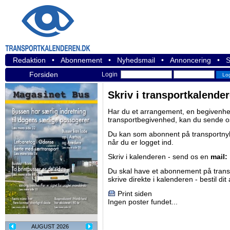
Redaktion
•
Abonnement
•
Nyhedsmail
•
Annoncering
•
S
Forsiden
Login
Skriv i transportkalende
Har du et arrangement, en begivenhed
transportbegivenhed, kan du sende o
Du kan som abonnent på
transportn
når du er logget ind.
Skriv i kalenderen - send os en
mail:
Du skal have et abonnement på
tran
skrive direkte i kalenderen -
bestil di
Print siden
Ingen poster fundet...
AUGUST 2026