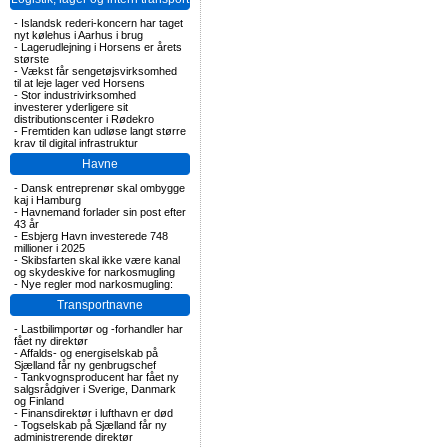
-
Islandsk rederi-koncern har taget
nyt kølehus i Aarhus i brug
-
Lagerudlejning i Horsens er årets
største
-
Vækst får sengetøjsvirksomhed
til at leje lager ved Horsens
-
Stor industrivirksomhed
investerer yderligere sit
distributionscenter i Rødekro
-
Fremtiden kan udløse langt større
krav til digital infrastruktur
Havne
-
Dansk entreprenør skal ombygge
kaj i Hamburg
-
Havnemand forlader sin post efter
43 år
-
Esbjerg Havn investerede 748
millioner i 2025
-
Skibsfarten skal ikke være kanal
og skydeskive for narkosmugling
-
Nye regler mod narkosmugling:
Transportnavne
-
Lastbilimportør og -forhandler har
fået ny direktør
-
Affalds- og energiselskab på
Sjælland får ny genbrugschef
-
Tankvognsproducent har fået ny
salgsrådgiver i Sverige, Danmark
og Finland
-
Finansdirektør i lufthavn er død
-
Togselskab på Sjælland får ny
administrerende direktør