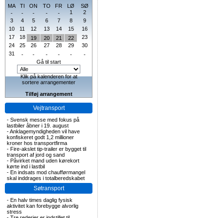
MA
TI
ON
TO
FR
LØ
SØ
1
2
-
-
-
-
-
3
4
5
6
7
8
9
10
11
12
13
14
15
16
17
18
23
19
20
21
22
24
25
26
27
28
29
30
31
-
-
-
-
-
-
Gå til start
Klik på kalenderen for at
sortere arrangementer
Tilføj arrangement
Vejtransport
-
Svensk messe med fokus på
lastbiler åbner i 19. august
-
Anklagemyndigheden vil have
konfiskeret godt 1,2 millioner
kroner hos transportfirma
-
Fire-akslet tip-trailer er bygget til
transport af jord og sand
-
Påvirket mand uden kørekort
kørte ind i lastbil
-
En indsats mod chaufførmangel
skal inddrages i totalberedskabet
Søtransport
-
En halv times daglig fysisk
aktivitet kan forebygge alvorlig
stress
-
Tre rederier er indstillet til