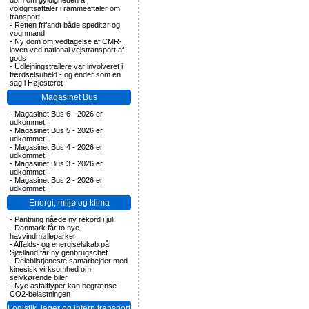
dom om gyldigheden af
voldgiftsaftaler i rammeaftaler om
transport
-
Retten frifandt både speditør og
vognmand
-
Ny dom om vedtagelse af CMR-
loven ved national vejstransport af
gods
-
Udlejningstrailere var involveret i
færdselsuheld - og ender som en
sag i Højesteret
Magasinet Bus
-
Magasinet Bus 6 - 2026 er
udkommet
-
Magasinet Bus 5 - 2026 er
udkommet
-
Magasinet Bus 4 - 2026 er
udkommet
-
Magasinet Bus 3 - 2026 er
udkommet
-
Magasinet Bus 2 - 2026 er
udkommet
Energi, miljø og klima
-
Pantning nåede ny rekord i juli
-
Danmark får to nye
havvindmølleparker
-
Affalds- og energiselskab på
Sjælland får ny genbrugschef
-
Delebilstjeneste samarbejder med
kinesisk virksomhed om
selvkørende biler
-
Nye asfalttyper kan begrænse
CO2-belastningen
Logistik, lager og intern transport