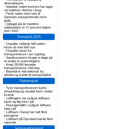
diversitetspris
-
Islandsk rederi-koncern har taget
nyt kølehus i Aarhus i brug
-
Finsk rederi med ruter til
Danmark transporterede mere
gods
-
Optaget på de maritime
uddannelser er 17 procent højere
end i 2022
Transport 2025
-
Chauffør skiftede 580 ældre
heste ud med 660 nye
-
Chauffør kørte fra
transportmesse i nyt vogntog
-
Sandkunstnere brugte ni dage på
at skabe to sværvægtere
-
Knap 29.000 besøgte
transportmesse i Herning
-
Betonbil er helt elektrisk fra
drivline og tromle til transportbånd
Flytransport
-
Tysk transportkoncern kørte
omsætning og resultat frem i andet
kvartal
-
Luftfragten via sydjysk lufthavn
kørte og fløj frem i juli
-
Passagertallet i sydjysk lufthavn
steg i juli
-
Lufthavn i Karup har haft flere
passgerer
-
Lufthavn på Djursland havde flere
rejsende
Jernbanetransport