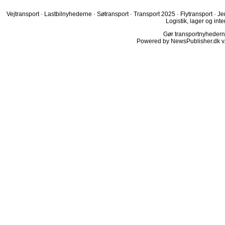
Vejtransport
·
Lastbilnyhederne
·
Søtransport
·
Transport 2025
·
Flytransport
·
Je
Logistik, lager og inte
Gør transportnyhederne.
Powered by NewsPublisher.dk v