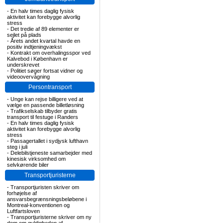
-
En halv times daglig fysisk
aktivitet kan forebygge alvorlig
stress
-
Det tredie af 89 elementer er
sejlet på plads
-
Årets andet kvartal havde en
positiv indtjeningvækst
-
Kontrakt om overhalingsspor ved
Kalvebod i København er
underskrevet
-
Politiet søger fortsat vidner og
videoovervågning
Persontransport
-
Unge kan rejse billigere ved at
vælge en passende billetløsning
-
Trafikselskab tilbyder gratis
transport til festuge i Randers
-
En halv times daglig fysisk
aktivitet kan forebygge alvorlig
stress
-
Passagertallet i sydjysk lufthavn
steg i juli
-
Delebilstjeneste samarbejder med
kinesisk virksomhed om
selvkørende biler
Transportjuristerne
-
Transportjuristen skriver om
forhøjelse af
ansvarsbegrænsningsbeløbene i
Montreal-konventionen og
Luftfartsloven
-
Transportjuristerne skriver om ny