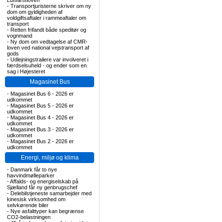
Luftfartsloven
-
Transportjuristerne skriver om ny
dom om gyldigheden af
voldgiftsaftaler i rammeaftaler om
transport
-
Retten frifandt både speditør og
vognmand
-
Ny dom om vedtagelse af CMR-
loven ved national vejstransport af
gods
-
Udlejningstrailere var involveret i
færdselsuheld - og ender som en
sag i Højesteret
Magasinet Bus
-
Magasinet Bus 6 - 2026 er
udkommet
-
Magasinet Bus 5 - 2026 er
udkommet
-
Magasinet Bus 4 - 2026 er
udkommet
-
Magasinet Bus 3 - 2026 er
udkommet
-
Magasinet Bus 2 - 2026 er
udkommet
Energi, miljø og klima
-
Danmark får to nye
havvindmølleparker
-
Affalds- og energiselskab på
Sjælland får ny genbrugschef
-
Delebilstjeneste samarbejder med
kinesisk virksomhed om
selvkørende biler
-
Nye asfalttyper kan begrænse
CO2-belastningen