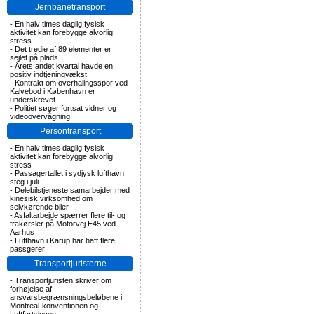
Jernbanetransport
-
En halv times daglig fysisk
aktivitet kan forebygge alvorlig
stress
-
Det tredie af 89 elementer er
sejlet på plads
-
Årets andet kvartal havde en
positiv indtjeningvækst
-
Kontrakt om overhalingsspor ved
Kalvebod i København er
underskrevet
-
Politiet søger fortsat vidner og
videoovervågning
Persontransport
-
En halv times daglig fysisk
aktivitet kan forebygge alvorlig
stress
-
Passagertallet i sydjysk lufthavn
steg i juli
-
Delebilstjeneste samarbejder med
kinesisk virksomhed om
selvkørende biler
-
Asfaltarbejde spærrer flere til- og
frakørsler på Motorvej E45 ved
Aarhus
-
Lufthavn i Karup har haft flere
passgerer
Transportjuristerne
-
Transportjuristen skriver om
forhøjelse af
ansvarsbegrænsningsbeløbene i
Montreal-konventionen og