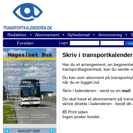
Redaktion
•
Abonnement
•
Nyhedsmail
•
Annoncering
•
S
Forsiden
Login
Skriv i transportkalende
Har du et arrangement, en begivenhed
transportbegivenhed, kan du sende o
Du kan som abonnent på
transportn
når du er logget ind.
Skriv i kalenderen - send os en
mail:
Du skal have et abonnement på
tran
skrive direkte i kalenderen -
bestil di
Print siden
Ingen poster fundet...
AUGUST 2026