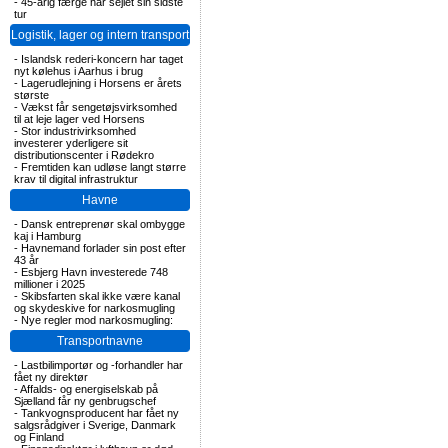
-
45-årig færge har sejlet sin sidste
tur
Logistik, lager og intern transport
-
Islandsk rederi-koncern har taget
nyt kølehus i Aarhus i brug
-
Lagerudlejning i Horsens er årets
største
-
Vækst får sengetøjsvirksomhed
til at leje lager ved Horsens
-
Stor industrivirksomhed
investerer yderligere sit
distributionscenter i Rødekro
-
Fremtiden kan udløse langt større
krav til digital infrastruktur
Havne
-
Dansk entreprenør skal ombygge
kaj i Hamburg
-
Havnemand forlader sin post efter
43 år
-
Esbjerg Havn investerede 748
millioner i 2025
-
Skibsfarten skal ikke være kanal
og skydeskive for narkosmugling
-
Nye regler mod narkosmugling:
Transportnavne
-
Lastbilimportør og -forhandler har
fået ny direktør
-
Affalds- og energiselskab på
Sjælland får ny genbrugschef
-
Tankvognsproducent har fået ny
salgsrådgiver i Sverige, Danmark
og Finland