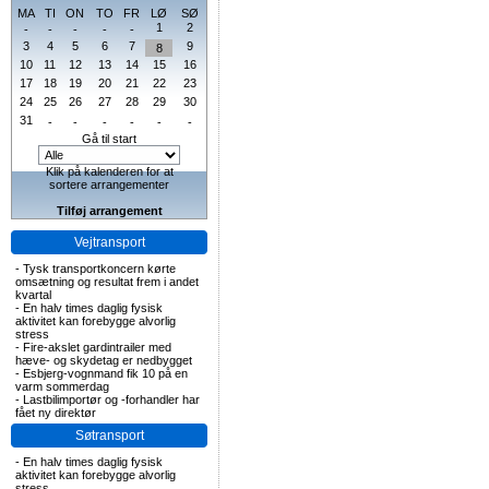
MA
TI
ON
TO
FR
LØ
SØ
1
2
-
-
-
-
-
3
4
5
6
7
9
8
10
11
12
13
14
15
16
17
18
19
20
21
22
23
24
25
26
27
28
29
30
31
-
-
-
-
-
-
Gå til start
Klik på kalenderen for at
sortere arrangementer
Tilføj arrangement
Vejtransport
-
Tysk transportkoncern kørte
omsætning og resultat frem i andet
kvartal
-
En halv times daglig fysisk
aktivitet kan forebygge alvorlig
stress
-
Fire-akslet gardintrailer med
hæve- og skydetag er nedbygget
-
Esbjerg-vognmand fik 10 på en
varm sommerdag
-
Lastbilimportør og -forhandler har
fået ny direktør
Søtransport
-
En halv times daglig fysisk
aktivitet kan forebygge alvorlig
stress