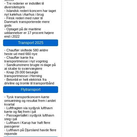
-
Tre rederier er indstillet til
diversitetspris
-
Islandsk rederi-koncern har taget
nyt kølehus i Aarhus i brug
-
Finsk rederi med ruter til
Danmark transporterede mere
gods
-
Optaget på de maritime
uddannelser er 17 procent højere
end i 2022
Transport 2025
-
Chauffør skiftede 580 ældre
heste ud med 660 nye
-
Chauffør kørte fra
transportmesse i nyt vogntog
-
Sandkunstnere brugte ni dage på
at skabe to sværvægtere
-
Knap 29.000 besøgte
transportmesse i Herning
-
Betonbil er helt elektrisk fra
drivline og tromle til transportbånd
Flytransport
-
Tysk transportkoncern kørte
omsætning og resultat frem i andet
kvartal
-
Luftfragten via sydjysk lufthavn
kørte og fløj frem i juli
-
Passagertallet i sydjysk lufthavn
steg i juli
-
Lufthavn i Karup har haft flere
passgerer
-
Lufthavn på Djursland havde flere
rejsende