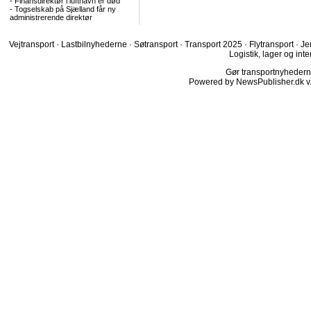
-
Finansdirektør i lufthavn er død
-
Togselskab på Sjælland får ny
administrerende direktør
Vejtransport
·
Lastbilnyhederne
·
Søtransport
·
Transport 2025
·
Flytransport
·
Je
Logistik, lager og inte
Gør transportnyhederne.
Powered by NewsPublisher.dk v