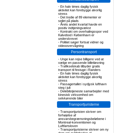
-
En halv times daglig fysisk
aktivitet kan forebygge alvorlig
stress
-
Det tredie af 89 elementer er
sejlet på plads
-
Årets andet kvartal havde en
positiv indtjeningvækst
-
Kontrakt om overhalingsspor ved
Kalvebod i København er
underskrevet
-
Politiet søger fortsat vidner og
videoovervågning
Persontransport
-
Unge kan rejse billigere ved at
vælge en passende billetløsning
-
Trafikselskab tilbyder gratis
transport til festuge i Randers
-
En halv times daglig fysisk
aktivitet kan forebygge alvorlig
stress
-
Passagertallet i sydjysk lufthavn
steg i juli
-
Delebilstjeneste samarbejder med
kinesisk virksomhed om
selvkørende biler
Transportjuristerne
-
Transportjuristen skriver om
forhøjelse af
ansvarsbegrænsningsbeløbene i
Montreal-konventionen og
Luftfartsloven
-
Transportjuristerne skriver om ny