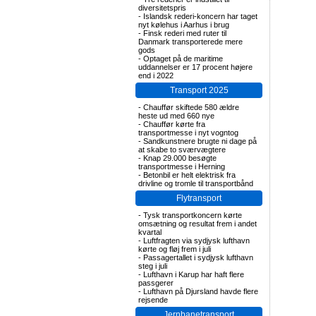
diversitetspris
-
Islandsk rederi-koncern har taget
nyt kølehus i Aarhus i brug
-
Finsk rederi med ruter til
Danmark transporterede mere
gods
-
Optaget på de maritime
uddannelser er 17 procent højere
end i 2022
Transport 2025
-
Chauffør skiftede 580 ældre
heste ud med 660 nye
-
Chauffør kørte fra
transportmesse i nyt vogntog
-
Sandkunstnere brugte ni dage på
at skabe to sværvægtere
-
Knap 29.000 besøgte
transportmesse i Herning
-
Betonbil er helt elektrisk fra
drivline og tromle til transportbånd
Flytransport
-
Tysk transportkoncern kørte
omsætning og resultat frem i andet
kvartal
-
Luftfragten via sydjysk lufthavn
kørte og fløj frem i juli
-
Passagertallet i sydjysk lufthavn
steg i juli
-
Lufthavn i Karup har haft flere
passgerer
-
Lufthavn på Djursland havde flere
rejsende
Jernbanetransport