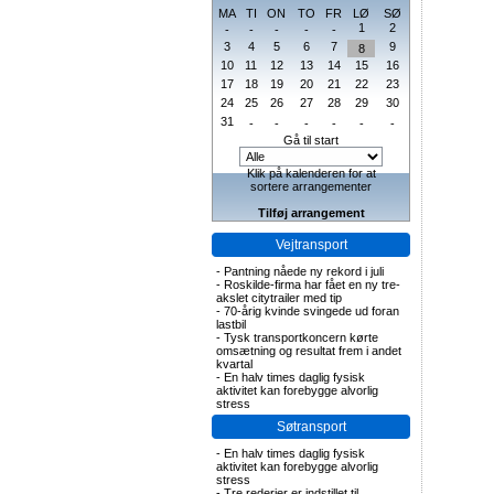
MA
TI
ON
TO
FR
LØ
SØ
1
2
-
-
-
-
-
3
4
5
6
7
9
8
10
11
12
13
14
15
16
17
18
19
20
21
22
23
24
25
26
27
28
29
30
31
-
-
-
-
-
-
Gå til start
Klik på kalenderen for at
sortere arrangementer
Tilføj arrangement
Vejtransport
-
Pantning nåede ny rekord i juli
-
Roskilde-firma har fået en ny tre-
akslet citytrailer med tip
-
70-årig kvinde svingede ud foran
lastbil
-
Tysk transportkoncern kørte
omsætning og resultat frem i andet
kvartal
-
En halv times daglig fysisk
aktivitet kan forebygge alvorlig
stress
Søtransport
-
En halv times daglig fysisk
aktivitet kan forebygge alvorlig
stress
-
Tre rederier er indstillet til