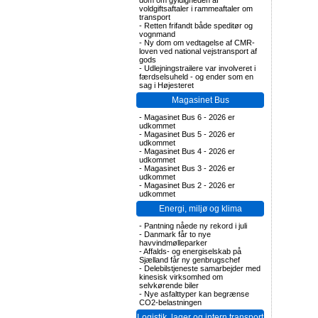
dom om gyldigheden af
voldgiftsaftaler i rammeaftaler om
transport
-
Retten frifandt både speditør og
vognmand
-
Ny dom om vedtagelse af CMR-
loven ved national vejstransport af
gods
-
Udlejningstrailere var involveret i
færdselsuheld - og ender som en
sag i Højesteret
Magasinet Bus
-
Magasinet Bus 6 - 2026 er
udkommet
-
Magasinet Bus 5 - 2026 er
udkommet
-
Magasinet Bus 4 - 2026 er
udkommet
-
Magasinet Bus 3 - 2026 er
udkommet
-
Magasinet Bus 2 - 2026 er
udkommet
Energi, miljø og klima
-
Pantning nåede ny rekord i juli
-
Danmark får to nye
havvindmølleparker
-
Affalds- og energiselskab på
Sjælland får ny genbrugschef
-
Delebilstjeneste samarbejder med
kinesisk virksomhed om
selvkørende biler
-
Nye asfalttyper kan begrænse
CO2-belastningen
Logistik, lager og intern transport