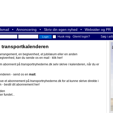
smail
•
Annoncering
•
Skriv din egen nyhed
•
Websider og PR
Husk mig
Glemt login?
Søg i art
i transportkalenderen
 arrangement, en begivenhed, et jubilæum eller en anden
begivenhed, kan du sende os en mail -
klik her!
om abonnent på
transportnyhederne.dk
selv skrive i kalenderen, når du er
.
lenderen - send os en
mail:
ave et abonnement på
transportnyhederne.dk
for at kunne skrive direkte i
n -
bestil dit abonnement her!
iden
er fundet...