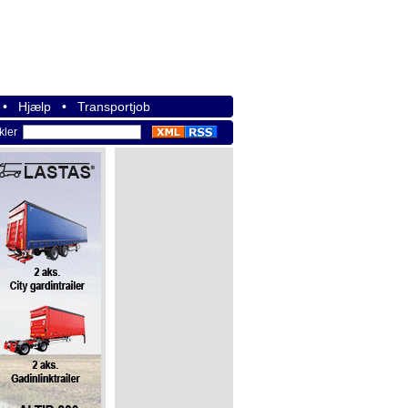
•
Hjælp
•
Transportjob
ikler