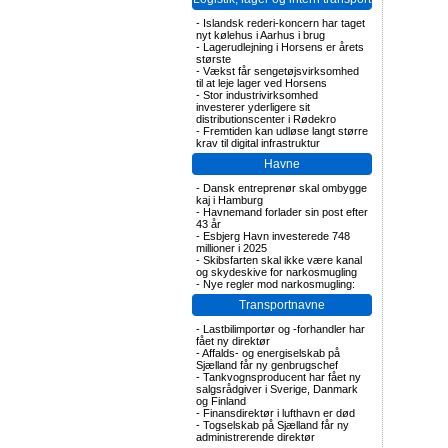
-
Islandsk rederi-koncern har taget
nyt kølehus i Aarhus i brug
-
Lagerudlejning i Horsens er årets
største
-
Vækst får sengetøjsvirksomhed
til at leje lager ved Horsens
-
Stor industrivirksomhed
investerer yderligere sit
distributionscenter i Rødekro
-
Fremtiden kan udløse langt større
krav til digital infrastruktur
Havne
-
Dansk entreprenør skal ombygge
kaj i Hamburg
-
Havnemand forlader sin post efter
43 år
-
Esbjerg Havn investerede 748
millioner i 2025
-
Skibsfarten skal ikke være kanal
og skydeskive for narkosmugling
-
Nye regler mod narkosmugling:
Transportnavne
-
Lastbilimportør og -forhandler har
fået ny direktør
-
Affalds- og energiselskab på
Sjælland får ny genbrugschef
-
Tankvognsproducent har fået ny
salgsrådgiver i Sverige, Danmark
og Finland
-
Finansdirektør i lufthavn er død
-
Togselskab på Sjælland får ny
administrerende direktør