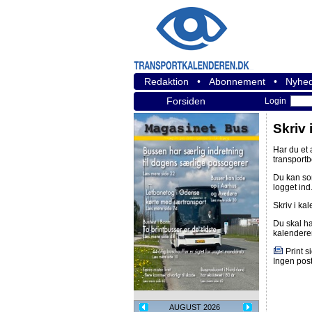
Redaktion
•
Abonnement
•
Nyhed
Forsiden
Login
Skriv 
Har du et
transport
Du kan s
logget ind
Skriv i ka
Du skal h
kalendere
Print s
Ingen post
AUGUST 2026