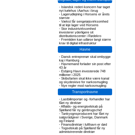
-
Islandsk rederi-koncern har taget
nyt kølehus i Aarhus i brug
-
Lagerudlejning i Horsens er årets
største
-
Vækst får sengetøjsvirksomhed
til at leje lager ved Horsens
-
Stor industrivirksomhed
investerer yderligere sit
distributionscenter i Rødekro
-
Fremtiden kan udløse langt større
krav til digital infrastruktur
Havne
-
Dansk entreprenør skal ombygge
kaj i Hamburg
-
Havnemand forlader sin post efter
43 år
-
Esbjerg Havn investerede 748
millioner i 2025
-
Skibsfarten skal ikke være kanal
og skydeskive for narkosmugling
-
Nye regler mod narkosmugling:
Transportnavne
-
Lastbilimportør og -forhandler har
fået ny direktør
-
Affalds- og energiselskab på
Sjælland får ny genbrugschef
-
Tankvognsproducent har fået ny
salgsrådgiver i Sverige, Danmark
og Finland
-
Finansdirektør i lufthavn er død
-
Togselskab på Sjælland får ny
administrerende direktør