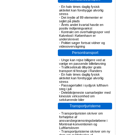
-
En halv times daglig fysisk
aktivitet kan forebygge alvorlig
stress
-
Det tredie af 89 elementer er
sejlet på plads
-
Årets andet kvartal havde en
positiv indtjeningvækst
-
Kontrakt om overhalingsspor ved
Kalvebod i København er
underskrevet
-
Politiet søger fortsat vidner og
videoovervågning
Persontransport
-
Unge kan rejse billigere ved at
vælge en passende billetløsning
-
Trafikselskab tilbyder gratis
transport til festuge i Randers
-
En halv times daglig fysisk
aktivitet kan forebygge alvorlig
stress
-
Passagertallet i sydjysk lufthavn
steg i juli
-
Delebilstjeneste samarbejder med
kinesisk virksomhed om
selvkørende biler
Transportjuristerne
-
Transportjuristen skriver om
forhøjelse af
ansvarsbegrænsningsbeløbene i
Montreal-konventionen og
Luftfartsloven
-
Transportjuristerne skriver om ny