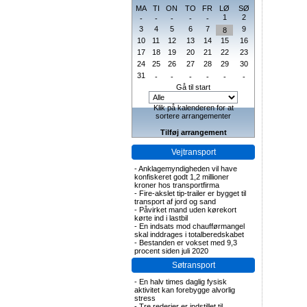
MA
TI
ON
TO
FR
LØ
SØ
1
2
-
-
-
-
-
3
4
5
6
7
9
8
10
11
12
13
14
15
16
17
18
19
20
21
22
23
24
25
26
27
28
29
30
31
-
-
-
-
-
-
Gå til start
Klik på kalenderen for at
sortere arrangementer
Tilføj arrangement
Vejtransport
-
Anklagemyndigheden vil have
konfiskeret godt 1,2 millioner
kroner hos transportfirma
-
Fire-akslet tip-trailer er bygget til
transport af jord og sand
-
Påvirket mand uden kørekort
kørte ind i lastbil
-
En indsats mod chaufførmangel
skal inddrages i totalberedskabet
-
Bestanden er vokset med 9,3
procent siden juli 2020
Søtransport
-
En halv times daglig fysisk
aktivitet kan forebygge alvorlig
stress
-
Tre rederier er indstillet til