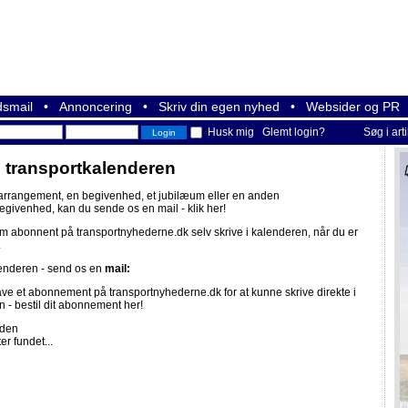
smail
•
Annoncering
•
Skriv din egen nyhed
•
Websider og PR
Husk mig
Glemt login?
Søg i art
i transportkalenderen
 arrangement, en begivenhed, et jubilæum eller en anden
begivenhed, kan du sende os en mail -
klik her!
om abonnent på
transportnyhederne.dk
selv skrive i kalenderen, når du er
.
lenderen - send os en
mail:
ave et abonnement på
transportnyhederne.dk
for at kunne skrive direkte i
n -
bestil dit abonnement her!
iden
er fundet...