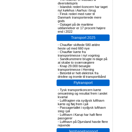
diversitetspris
-
Islandsk rederi-koncern har taget
nyt kølehus i Aarhus i brug
-
Finsk rederi med ruter til
Danmark transporterede mere
gods
-
Optaget på de maritime
uddannelser er 17 procent højere
end i 2022
Transport 2025
-
Chauffør skiftede 580 ældre
heste ud med 660 nye
-
Chauffør kørte fra
transportmesse i nyt vogntog
-
Sandkunstnere brugte ni dage på
at skabe to sværvægtere
-
Knap 29.000 besøgte
transportmesse i Herning
-
Betonbil er helt elektrisk fra
drivline og tromle til transportbånd
Flytransport
-
Tysk transportkoncern kørte
omsætning og resultat frem i andet
kvartal
-
Luftfragten via sydjysk lufthavn
kørte og fløj frem i juli
-
Passagertallet i sydjysk lufthavn
steg i juli
-
Lufthavn i Karup har haft flere
passgerer
-
Lufthavn på Djursland havde flere
rejsende
Jernbanetransport