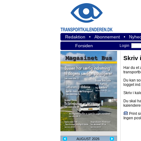
Redaktion
•
Abonnement
•
Nyhed
Forsiden
Login
Skriv 
Har du et
transport
Du kan s
logget ind
Skriv i ka
Du skal h
kalendere
Print s
Ingen post
AUGUST 2026