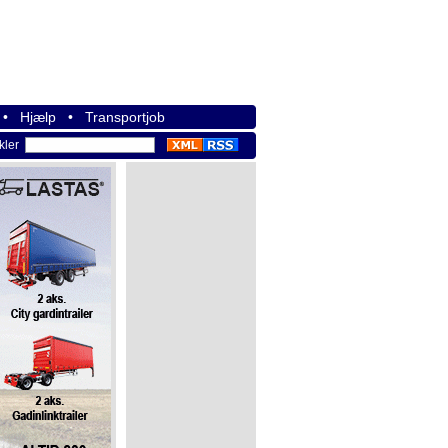
•
Hjælp
•
Transportjob
ikler