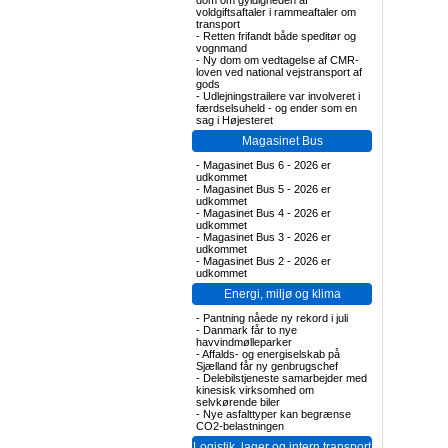
dom om gyldigheden af
voldgiftsaftaler i rammeaftaler om
transport
-
Retten frifandt både speditør og
vognmand
-
Ny dom om vedtagelse af CMR-
loven ved national vejstransport af
gods
-
Udlejningstrailere var involveret i
færdselsuheld - og ender som en
sag i Højesteret
Magasinet Bus
-
Magasinet Bus 6 - 2026 er
udkommet
-
Magasinet Bus 5 - 2026 er
udkommet
-
Magasinet Bus 4 - 2026 er
udkommet
-
Magasinet Bus 3 - 2026 er
udkommet
-
Magasinet Bus 2 - 2026 er
udkommet
Energi, miljø og klima
-
Pantning nåede ny rekord i juli
-
Danmark får to nye
havvindmølleparker
-
Affalds- og energiselskab på
Sjælland får ny genbrugschef
-
Delebilstjeneste samarbejder med
kinesisk virksomhed om
selvkørende biler
-
Nye asfalttyper kan begrænse
CO2-belastningen
Logistik, lager og intern transport