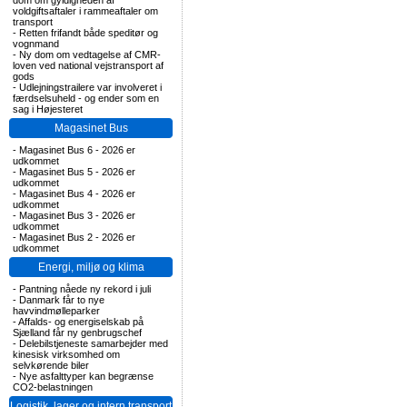
dom om gyldigheden af
voldgiftsaftaler i rammeaftaler om
transport
-
Retten frifandt både speditør og
vognmand
-
Ny dom om vedtagelse af CMR-
loven ved national vejstransport af
gods
-
Udlejningstrailere var involveret i
færdselsuheld - og ender som en
sag i Højesteret
Magasinet Bus
-
Magasinet Bus 6 - 2026 er
udkommet
-
Magasinet Bus 5 - 2026 er
udkommet
-
Magasinet Bus 4 - 2026 er
udkommet
-
Magasinet Bus 3 - 2026 er
udkommet
-
Magasinet Bus 2 - 2026 er
udkommet
Energi, miljø og klima
-
Pantning nåede ny rekord i juli
-
Danmark får to nye
havvindmølleparker
-
Affalds- og energiselskab på
Sjælland får ny genbrugschef
-
Delebilstjeneste samarbejder med
kinesisk virksomhed om
selvkørende biler
-
Nye asfalttyper kan begrænse
CO2-belastningen
Logistik, lager og intern transport