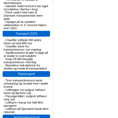
diversitetspris
-
Islandsk rederi-koncern har taget
nyt kølehus i Aarhus i brug
-
Finsk rederi med ruter til
Danmark transporterede mere
gods
-
Optaget på de maritime
uddannelser er 17 procent højere
end i 2022
Transport 2025
-
Chauffør skiftede 580 ældre
heste ud med 660 nye
-
Chauffør kørte fra
transportmesse i nyt vogntog
-
Sandkunstnere brugte ni dage på
at skabe to sværvægtere
-
Knap 29.000 besøgte
transportmesse i Herning
-
Betonbil er helt elektrisk fra
drivline og tromle til transportbånd
Flytransport
-
Tysk transportkoncern kørte
omsætning og resultat frem i andet
kvartal
-
Luftfragten via sydjysk lufthavn
kørte og fløj frem i juli
-
Passagertallet i sydjysk lufthavn
steg i juli
-
Lufthavn i Karup har haft flere
passgerer
-
Lufthavn på Djursland havde flere
rejsende
Jernbanetransport