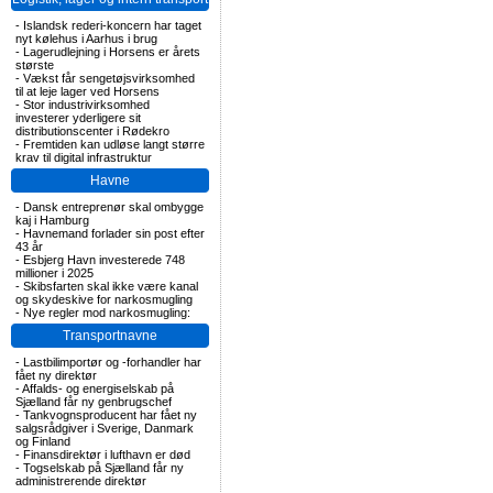
-
Islandsk rederi-koncern har taget
nyt kølehus i Aarhus i brug
-
Lagerudlejning i Horsens er årets
største
-
Vækst får sengetøjsvirksomhed
til at leje lager ved Horsens
-
Stor industrivirksomhed
investerer yderligere sit
distributionscenter i Rødekro
-
Fremtiden kan udløse langt større
krav til digital infrastruktur
Havne
-
Dansk entreprenør skal ombygge
kaj i Hamburg
-
Havnemand forlader sin post efter
43 år
-
Esbjerg Havn investerede 748
millioner i 2025
-
Skibsfarten skal ikke være kanal
og skydeskive for narkosmugling
-
Nye regler mod narkosmugling:
Transportnavne
-
Lastbilimportør og -forhandler har
fået ny direktør
-
Affalds- og energiselskab på
Sjælland får ny genbrugschef
-
Tankvognsproducent har fået ny
salgsrådgiver i Sverige, Danmark
og Finland
-
Finansdirektør i lufthavn er død
-
Togselskab på Sjælland får ny
administrerende direktør