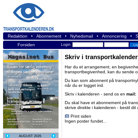
Redaktion
•
Abonnement
•
Nyhedsmail
•
Annoncering
•
S
Forsiden
Login
Skriv i transportkalende
Har du et arrangement, en begivenhed
transportbegivenhed, kan du sende o
Du kan som abonnent på
transportn
når du er logget ind.
Skriv i kalenderen - send os en
mail:
Du skal have et abonnement på
tran
skrive direkte i kalenderen -
bestil di
Print siden
Ingen poster fundet...
AUGUST 2026