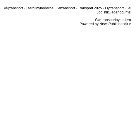
Vejtransport
·
Lastbilnyhederne
·
Søtransport
·
Transport 2025
·
Flytransport
·
Je
Logistik, lager og inte
Gør transportnyhederne.
Powered by NewsPublisher.dk v