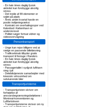
-
En halv times daglig fysisk
aktivitet kan forebygge alvorlig
stress
-
Det tredie af 89 elementer er
sejlet på plads
-
Årets andet kvartal havde en
positiv indtjeningvækst
-
Kontrakt om overhalingsspor ved
Kalvebod i København er
underskrevet
-
Politiet søger fortsat vidner og
videoovervågning
Persontransport
-
Unge kan rejse billigere ved at
vælge en passende billetløsning
-
Trafikselskab tilbyder gratis
transport til festuge i Randers
-
En halv times daglig fysisk
aktivitet kan forebygge alvorlig
stress
-
Passagertallet i sydjysk lufthavn
steg i juli
-
Delebilstjeneste samarbejder med
kinesisk virksomhed om
selvkørende biler
Transportjuristerne
-
Transportjuristen skriver om
forhøjelse af
ansvarsbegrænsningsbeløbene i
Montreal-konventionen og
Luftfartsloven
-
Transportjuristerne skriver om ny