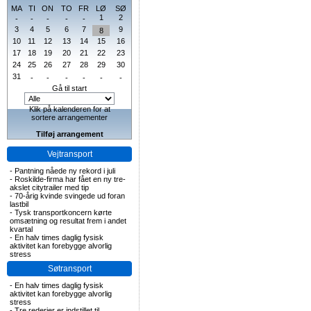
MA
TI
ON
TO
FR
LØ
SØ
1
2
-
-
-
-
-
3
4
5
6
7
9
8
10
11
12
13
14
15
16
17
18
19
20
21
22
23
24
25
26
27
28
29
30
31
-
-
-
-
-
-
Gå til start
Klik på kalenderen for at
sortere arrangementer
Tilføj arrangement
Vejtransport
-
Pantning nåede ny rekord i juli
-
Roskilde-firma har fået en ny tre-
akslet citytrailer med tip
-
70-årig kvinde svingede ud foran
lastbil
-
Tysk transportkoncern kørte
omsætning og resultat frem i andet
kvartal
-
En halv times daglig fysisk
aktivitet kan forebygge alvorlig
stress
Søtransport
-
En halv times daglig fysisk
aktivitet kan forebygge alvorlig
stress
-
Tre rederier er indstillet til