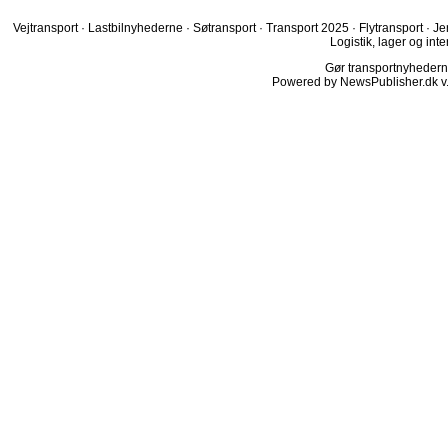
Vejtransport
·
Lastbilnyhederne
·
Søtransport
·
Transport 2025
·
Flytransport
·
Je
Logistik, lager og inte
Gør transportnyhederne.
Powered by NewsPublisher.dk v