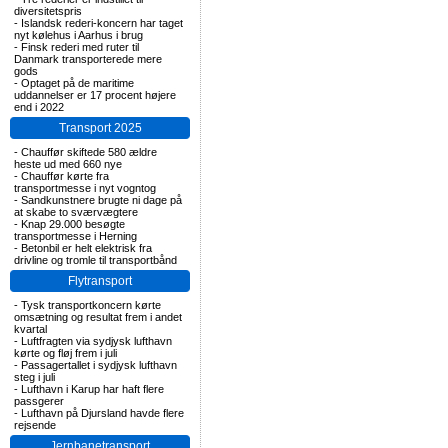
diversitetspris
-
Islandsk rederi-koncern har taget
nyt kølehus i Aarhus i brug
-
Finsk rederi med ruter til
Danmark transporterede mere
gods
-
Optaget på de maritime
uddannelser er 17 procent højere
end i 2022
Transport 2025
-
Chauffør skiftede 580 ældre
heste ud med 660 nye
-
Chauffør kørte fra
transportmesse i nyt vogntog
-
Sandkunstnere brugte ni dage på
at skabe to sværvægtere
-
Knap 29.000 besøgte
transportmesse i Herning
-
Betonbil er helt elektrisk fra
drivline og tromle til transportbånd
Flytransport
-
Tysk transportkoncern kørte
omsætning og resultat frem i andet
kvartal
-
Luftfragten via sydjysk lufthavn
kørte og fløj frem i juli
-
Passagertallet i sydjysk lufthavn
steg i juli
-
Lufthavn i Karup har haft flere
passgerer
-
Lufthavn på Djursland havde flere
rejsende
Jernbanetransport