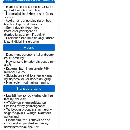
-
Islandsk rederi-koncern har taget
nyt kølehus i Aarhus i brug
-
Lagerudlejning i Horsens er årets
største
-
Vækst får sengetøjsvirksomhed
til at leje lager ved Horsens
-
Stor industrivirksomhed
investerer yderligere sit
distributionscenter i Rødekro
-
Fremtiden kan udløse langt større
krav til digital infrastruktur
Havne
-
Dansk entreprenør skal ombygge
kaj i Hamburg
-
Havnemand forlader sin post efter
43 år
-
Esbjerg Havn investerede 748
millioner i 2025
-
Skibsfarten skal ikke være kanal
og skydeskive for narkosmugling
-
Nye regler mod narkosmugling:
Transportnavne
-
Lastbilimportør og -forhandler har
fået ny direktør
-
Affalds- og energiselskab på
Sjælland får ny genbrugschef
-
Tankvognsproducent har fået ny
salgsrådgiver i Sverige, Danmark
og Finland
-
Finansdirektør i lufthavn er død
-
Togselskab på Sjælland får ny
administrerende direktør