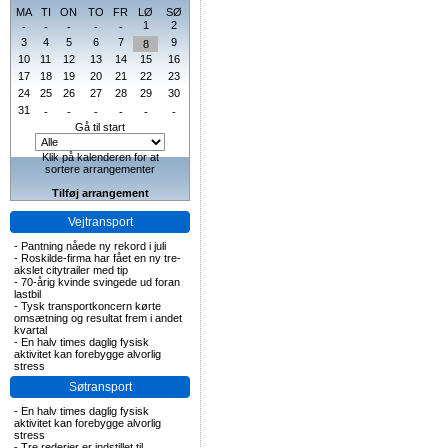
MA
TI
ON
TO
FR
LØ
SØ
1
2
-
-
-
-
-
3
4
5
6
7
9
8
10
11
12
13
14
15
16
17
18
19
20
21
22
23
24
25
26
27
28
29
30
31
-
-
-
-
-
-
Gå til start
Klik på kalenderen for at
sortere arrangementer
Tilføj arrangement
Vejtransport
-
Pantning nåede ny rekord i juli
-
Roskilde-firma har fået en ny tre-
akslet citytrailer med tip
-
70-årig kvinde svingede ud foran
lastbil
-
Tysk transportkoncern kørte
omsætning og resultat frem i andet
kvartal
-
En halv times daglig fysisk
aktivitet kan forebygge alvorlig
stress
Søtransport
-
En halv times daglig fysisk
aktivitet kan forebygge alvorlig
stress
-
Tre rederier er indstillet til