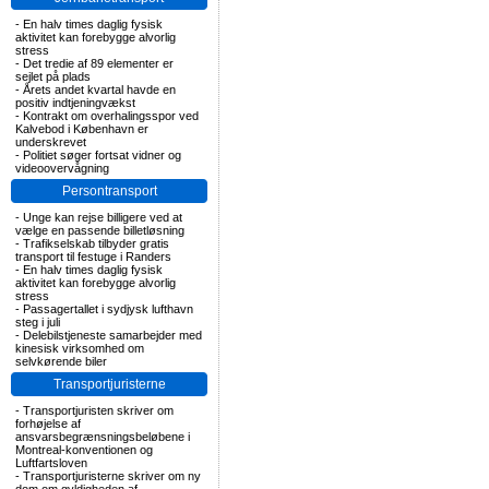
-
En halv times daglig fysisk
aktivitet kan forebygge alvorlig
stress
-
Det tredie af 89 elementer er
sejlet på plads
-
Årets andet kvartal havde en
positiv indtjeningvækst
-
Kontrakt om overhalingsspor ved
Kalvebod i København er
underskrevet
-
Politiet søger fortsat vidner og
videoovervågning
Persontransport
-
Unge kan rejse billigere ved at
vælge en passende billetløsning
-
Trafikselskab tilbyder gratis
transport til festuge i Randers
-
En halv times daglig fysisk
aktivitet kan forebygge alvorlig
stress
-
Passagertallet i sydjysk lufthavn
steg i juli
-
Delebilstjeneste samarbejder med
kinesisk virksomhed om
selvkørende biler
Transportjuristerne
-
Transportjuristen skriver om
forhøjelse af
ansvarsbegrænsningsbeløbene i
Montreal-konventionen og
Luftfartsloven
-
Transportjuristerne skriver om ny