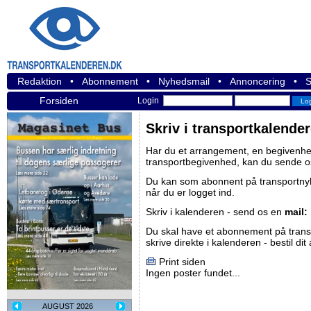
Redaktion
•
Abonnement
•
Nyhedsmail
•
Annoncering
•
S
Forsiden
Login
Skriv i transportkalende
Har du et arrangement, en begivenhed
transportbegivenhed, kan du sende o
Du kan som abonnent på
transportn
når du er logget ind.
Skriv i kalenderen - send os en
mail:
Du skal have et abonnement på
tran
skrive direkte i kalenderen -
bestil di
Print siden
Ingen poster fundet...
AUGUST 2026