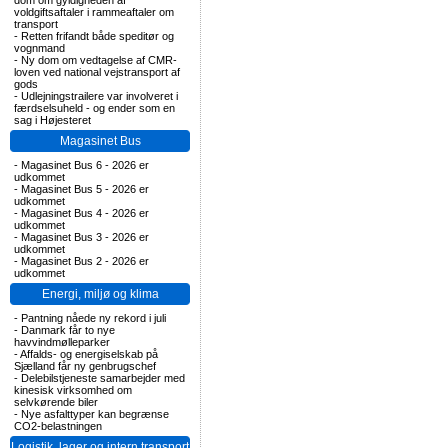
dom om gyldigheden af
voldgiftsaftaler i rammeaftaler om
transport
-
Retten frifandt både speditør og
vognmand
-
Ny dom om vedtagelse af CMR-
loven ved national vejstransport af
gods
-
Udlejningstrailere var involveret i
færdselsuheld - og ender som en
sag i Højesteret
Magasinet Bus
-
Magasinet Bus 6 - 2026 er
udkommet
-
Magasinet Bus 5 - 2026 er
udkommet
-
Magasinet Bus 4 - 2026 er
udkommet
-
Magasinet Bus 3 - 2026 er
udkommet
-
Magasinet Bus 2 - 2026 er
udkommet
Energi, miljø og klima
-
Pantning nåede ny rekord i juli
-
Danmark får to nye
havvindmølleparker
-
Affalds- og energiselskab på
Sjælland får ny genbrugschef
-
Delebilstjeneste samarbejder med
kinesisk virksomhed om
selvkørende biler
-
Nye asfalttyper kan begrænse
CO2-belastningen
Logistik, lager og intern transport