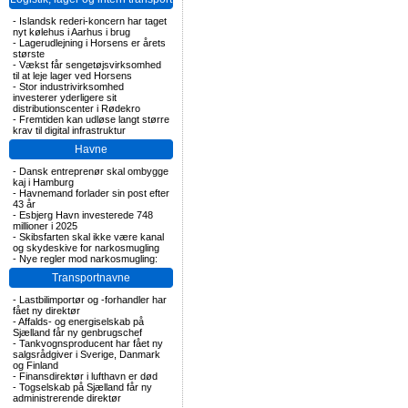
-
Islandsk rederi-koncern har taget
nyt kølehus i Aarhus i brug
-
Lagerudlejning i Horsens er årets
største
-
Vækst får sengetøjsvirksomhed
til at leje lager ved Horsens
-
Stor industrivirksomhed
investerer yderligere sit
distributionscenter i Rødekro
-
Fremtiden kan udløse langt større
krav til digital infrastruktur
Havne
-
Dansk entreprenør skal ombygge
kaj i Hamburg
-
Havnemand forlader sin post efter
43 år
-
Esbjerg Havn investerede 748
millioner i 2025
-
Skibsfarten skal ikke være kanal
og skydeskive for narkosmugling
-
Nye regler mod narkosmugling:
Transportnavne
-
Lastbilimportør og -forhandler har
fået ny direktør
-
Affalds- og energiselskab på
Sjælland får ny genbrugschef
-
Tankvognsproducent har fået ny
salgsrådgiver i Sverige, Danmark
og Finland
-
Finansdirektør i lufthavn er død
-
Togselskab på Sjælland får ny
administrerende direktør