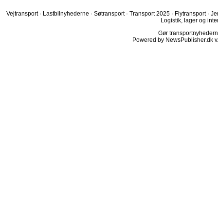
Vejtransport
·
Lastbilnyhederne
·
Søtransport
·
Transport 2025
·
Flytransport
·
Je
Logistik, lager og inte
Gør transportnyhederne.
Powered by NewsPublisher.dk v