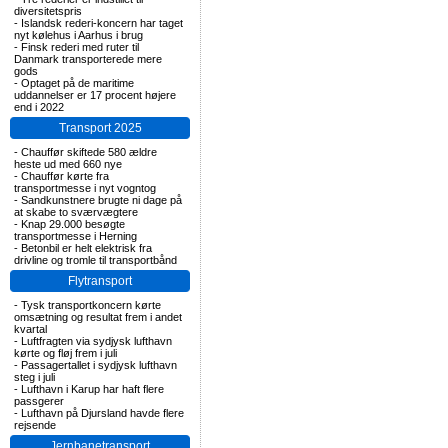
diversitetspris
-
Islandsk rederi-koncern har taget
nyt kølehus i Aarhus i brug
-
Finsk rederi med ruter til
Danmark transporterede mere
gods
-
Optaget på de maritime
uddannelser er 17 procent højere
end i 2022
Transport 2025
-
Chauffør skiftede 580 ældre
heste ud med 660 nye
-
Chauffør kørte fra
transportmesse i nyt vogntog
-
Sandkunstnere brugte ni dage på
at skabe to sværvægtere
-
Knap 29.000 besøgte
transportmesse i Herning
-
Betonbil er helt elektrisk fra
drivline og tromle til transportbånd
Flytransport
-
Tysk transportkoncern kørte
omsætning og resultat frem i andet
kvartal
-
Luftfragten via sydjysk lufthavn
kørte og fløj frem i juli
-
Passagertallet i sydjysk lufthavn
steg i juli
-
Lufthavn i Karup har haft flere
passgerer
-
Lufthavn på Djursland havde flere
rejsende
Jernbanetransport