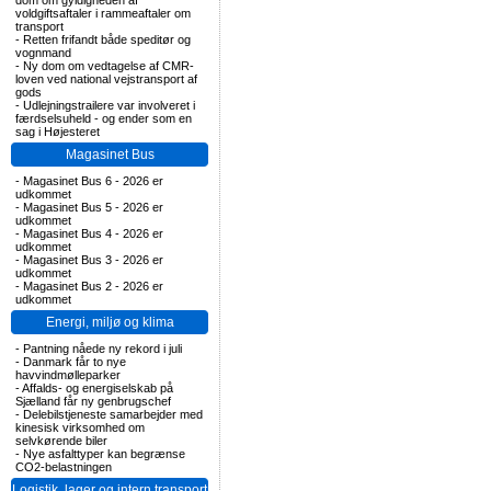
dom om gyldigheden af
voldgiftsaftaler i rammeaftaler om
transport
-
Retten frifandt både speditør og
vognmand
-
Ny dom om vedtagelse af CMR-
loven ved national vejstransport af
gods
-
Udlejningstrailere var involveret i
færdselsuheld - og ender som en
sag i Højesteret
Magasinet Bus
-
Magasinet Bus 6 - 2026 er
udkommet
-
Magasinet Bus 5 - 2026 er
udkommet
-
Magasinet Bus 4 - 2026 er
udkommet
-
Magasinet Bus 3 - 2026 er
udkommet
-
Magasinet Bus 2 - 2026 er
udkommet
Energi, miljø og klima
-
Pantning nåede ny rekord i juli
-
Danmark får to nye
havvindmølleparker
-
Affalds- og energiselskab på
Sjælland får ny genbrugschef
-
Delebilstjeneste samarbejder med
kinesisk virksomhed om
selvkørende biler
-
Nye asfalttyper kan begrænse
CO2-belastningen
Logistik, lager og intern transport