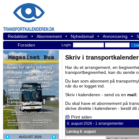
Redaktion
•
Abonnement
•
Nyhedsmail
•
Annoncering
•
S
Forsiden
Login
Skriv i transportkalende
Har du et arrangement, en begivenhed
transportbegivenhed, kan du sende o
Du kan som abonnent på
transportn
når du er logget ind.
Skriv i kalenderen - send os en
mail:
Du skal have et abonnement på
tran
skrive direkte i kalenderen -
bestil di
Print siden
8. august 2026 - 1 arrangementer
Lørdag 8. august
AUGUST 2026