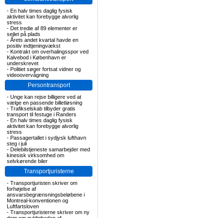
-
En halv times daglig fysisk
aktivitet kan forebygge alvorlig
stress
-
Det tredie af 89 elementer er
sejlet på plads
-
Årets andet kvartal havde en
positiv indtjeningvækst
-
Kontrakt om overhalingsspor ved
Kalvebod i København er
underskrevet
-
Politiet søger fortsat vidner og
videoovervågning
Persontransport
-
Unge kan rejse billigere ved at
vælge en passende billetløsning
-
Trafikselskab tilbyder gratis
transport til festuge i Randers
-
En halv times daglig fysisk
aktivitet kan forebygge alvorlig
stress
-
Passagertallet i sydjysk lufthavn
steg i juli
-
Delebilstjeneste samarbejder med
kinesisk virksomhed om
selvkørende biler
Transportjuristerne
-
Transportjuristen skriver om
forhøjelse af
ansvarsbegrænsningsbeløbene i
Montreal-konventionen og
Luftfartsloven
-
Transportjuristerne skriver om ny