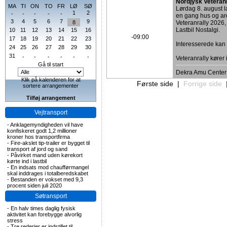
Nordjysk Veteran
MA
TI
ON
TO
FR
LØ
SØ
Lørdag 8. august
1
2
-
-
-
-
-
en gang hus og are
3
4
5
6
7
9
8
Veteranrally 2026,
Lastbil Nostalgi.
10
11
12
13
14
15
16
-09:00
17
18
19
20
21
22
23
Interesserede ka
24
25
26
27
28
29
30
31
-
-
-
-
-
-
Veteranrally kører
Gå til start
Dekra Amu Center
Klik på kalenderen for at
Første side
|
Forrige side
sortere arrangementer
Tilføj arrangement
Vejtransport
-
Anklagemyndigheden vil have
konfiskeret godt 1,2 millioner
kroner hos transportfirma
-
Fire-akslet tip-trailer er bygget til
transport af jord og sand
-
Påvirket mand uden kørekort
kørte ind i lastbil
-
En indsats mod chaufførmangel
skal inddrages i totalberedskabet
-
Bestanden er vokset med 9,3
procent siden juli 2020
Søtransport
-
En halv times daglig fysisk
aktivitet kan forebygge alvorlig
stress
-
Tre rederier er indstillet til