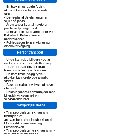
-
En halv times daglig fysisk
aktivitet kan forebygge alvorlig
stress
-
Det tredie af 89 elementer er
sejlet på plads
-
Årets andet kvartal havde en
positiv indtjeningvækst
-
Kontrakt om overhalingsspor ved
Kalvebod i København er
underskrevet
-
Politiet søger fortsat vidner og
videoovervågning
Persontransport
-
Unge kan rejse billigere ved at
vælge en passende billetløsning
-
Trafikselskab tilbyder gratis
transport til festuge i Randers
-
En halv times daglig fysisk
aktivitet kan forebygge alvorlig
stress
-
Passagertallet i sydjysk lufthavn
steg i juli
-
Delebilstjeneste samarbejder med
kinesisk virksomhed om
selvkørende biler
Transportjuristerne
-
Transportjuristen skriver om
forhøjelse af
ansvarsbegrænsningsbeløbene i
Montreal-konventionen og
Luftfartsloven
-
Transportjuristerne skriver om ny