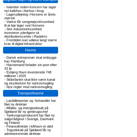
-
Islandsk rederi-koncern har taget
nyt kølehus i Aarhus i brug
-
Lagerudlejning i Horsens er årets
største
-
Vækst får sengetøjsvirksomhed
til at leje lager ved Horsens
-
Stor industrivirksomhed
investerer yderligere sit
distributionscenter i Rødekro
-
Fremtiden kan udløse langt større
krav til digital infrastruktur
Havne
-
Dansk entreprenør skal ombygge
kaj i Hamburg
-
Havnemand forlader sin post efter
43 år
-
Esbjerg Havn investerede 748
millioner i 2025
-
Skibsfarten skal ikke være kanal
og skydeskive for narkosmugling
-
Nye regler mod narkosmugling:
Transportnavne
-
Lastbilimportør og -forhandler har
fået ny direktør
-
Affalds- og energiselskab på
Sjælland får ny genbrugschef
-
Tankvognsproducent har fået ny
salgsrådgiver i Sverige, Danmark
og Finland
-
Finansdirektør i lufthavn er død
-
Togselskab på Sjælland får ny
administrerende direktør