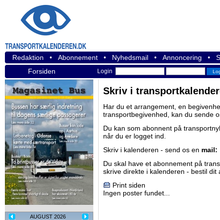
Redaktion
•
Abonnement
•
Nyhedsmail
•
Annoncering
•
S
Forsiden
Login
Skriv i transportkalende
Har du et arrangement, en begivenhed
transportbegivenhed, kan du sende o
Du kan som abonnent på
transportn
når du er logget ind.
Skriv i kalenderen - send os en
mail:
Du skal have et abonnement på
tran
skrive direkte i kalenderen -
bestil di
Print siden
Ingen poster fundet...
AUGUST 2026