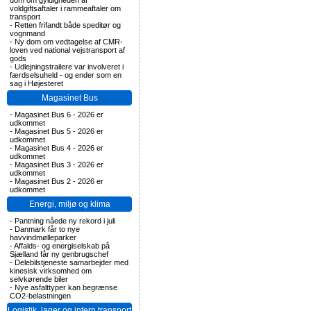
dom om gyldigheden af
voldgiftsaftaler i rammeaftaler om
transport
-
Retten frifandt både speditør og
vognmand
-
Ny dom om vedtagelse af CMR-
loven ved national vejstransport af
gods
-
Udlejningstrailere var involveret i
færdselsuheld - og ender som en
sag i Højesteret
Magasinet Bus
-
Magasinet Bus 6 - 2026 er
udkommet
-
Magasinet Bus 5 - 2026 er
udkommet
-
Magasinet Bus 4 - 2026 er
udkommet
-
Magasinet Bus 3 - 2026 er
udkommet
-
Magasinet Bus 2 - 2026 er
udkommet
Energi, miljø og klima
-
Pantning nåede ny rekord i juli
-
Danmark får to nye
havvindmølleparker
-
Affalds- og energiselskab på
Sjælland får ny genbrugschef
-
Delebilstjeneste samarbejder med
kinesisk virksomhed om
selvkørende biler
-
Nye asfalttyper kan begrænse
CO2-belastningen
Logistik, lager og intern transport