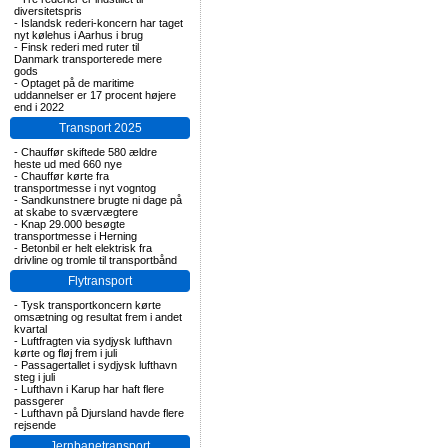
diversitetspris
-
Islandsk rederi-koncern har taget
nyt kølehus i Aarhus i brug
-
Finsk rederi med ruter til
Danmark transporterede mere
gods
-
Optaget på de maritime
uddannelser er 17 procent højere
end i 2022
Transport 2025
-
Chauffør skiftede 580 ældre
heste ud med 660 nye
-
Chauffør kørte fra
transportmesse i nyt vogntog
-
Sandkunstnere brugte ni dage på
at skabe to sværvægtere
-
Knap 29.000 besøgte
transportmesse i Herning
-
Betonbil er helt elektrisk fra
drivline og tromle til transportbånd
Flytransport
-
Tysk transportkoncern kørte
omsætning og resultat frem i andet
kvartal
-
Luftfragten via sydjysk lufthavn
kørte og fløj frem i juli
-
Passagertallet i sydjysk lufthavn
steg i juli
-
Lufthavn i Karup har haft flere
passgerer
-
Lufthavn på Djursland havde flere
rejsende
Jernbanetransport