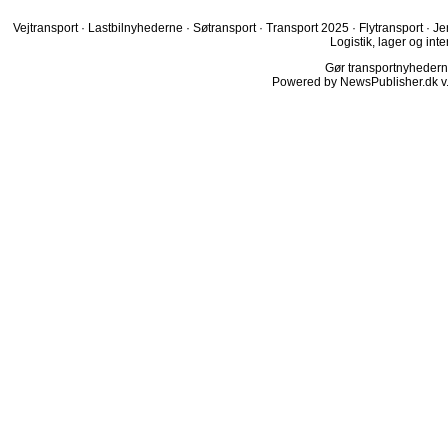
Vejtransport
·
Lastbilnyhederne
·
Søtransport
·
Transport 2025
·
Flytransport
·
Je
Logistik, lager og inte
Gør transportnyhederne.
Powered by NewsPublisher.dk v