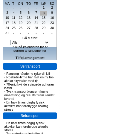
MA
TI
ON
TO
FR
LØ
SØ
1
2
-
-
-
-
-
3
4
5
6
7
9
8
10
11
12
13
14
15
16
17
18
19
20
21
22
23
24
25
26
27
28
29
30
31
-
-
-
-
-
-
Gå til start
Klik på kalenderen for at
sortere arrangementer
Tilføj arrangement
Vejtransport
-
Pantning nåede ny rekord i juli
-
Roskilde-firma har fået en ny tre-
akslet citytrailer med tip
-
70-årig kvinde svingede ud foran
lastbil
-
Tysk transportkoncern kørte
omsætning og resultat frem i andet
kvartal
-
En halv times daglig fysisk
aktivitet kan forebygge alvorlig
stress
Søtransport
-
En halv times daglig fysisk
aktivitet kan forebygge alvorlig
stress
-
Tre rederier er indstillet til