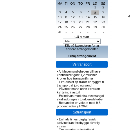
MA
TI
ON
TO
FR
LØ
SØ
1
2
-
-
-
-
-
3
4
5
6
7
9
8
-
10
11
12
13
14
15
16
17
18
19
20
21
22
23
24
25
26
27
28
29
30
31
-
-
-
-
-
-
Gå til start
Klik på kalenderen for at
sortere arrangementer
Tilføj arrangement
Vejtransport
-
Anklagemyndigheden vil have
konfiskeret godt 1,2 millioner
kroner hos transportfirma
-
Fire-akslet tip-trailer er bygget til
transport af jord og sand
-
Påvirket mand uden kørekort
kørte ind i lastbil
-
En indsats mod chaufførmangel
skal inddrages i totalberedskabet
-
Bestanden er vokset med 9,3
procent siden juli 2020
Søtransport
-
En halv times daglig fysisk
aktivitet kan forebygge alvorlig
stress
-
Tre rederier er indstillet til