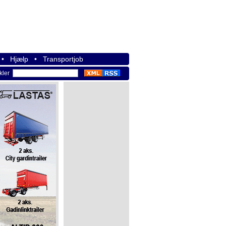
•
Hjælp
•
Transportjob
ikler