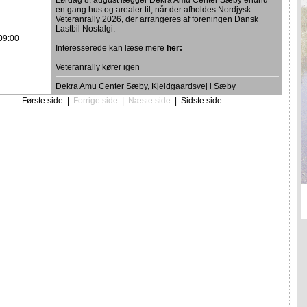
Lørdag 8. august lægger Dekra Amu Center Sæby endnu
en gang hus og arealer til, når der afholdes Nordjysk
Veteranrally 2026, der arrangeres af foreningen Dansk
Lastbil Nostalgi.
09:00
Interesserede kan læse mere
her:
Veteranrally kører igen
Dekra Amu Center Sæby, Kjeldgaardsvej i Sæby
Første side
|
Forrige side
|
Næste side
|
Sidste side