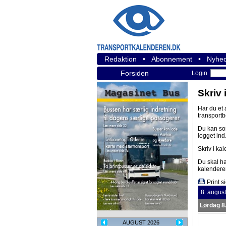
Redaktion
•
Abonnement
•
Nyhed
Forsiden
Login
Skriv 
Har du et
transport
Du kan s
logget ind
Skriv i ka
Du skal h
kalendere
Print s
8. augus
Lørdag 8
AUGUST 2026