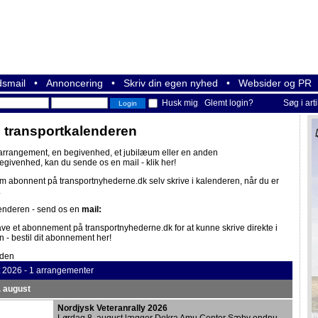
smail
•
Annoncering
•
Skriv din egen nyhed
•
Websider og PR
Husk mig
Glemt login?
Søg i art
i transportkalenderen
 arrangement, en begivenhed, et jubilæum eller en anden
begivenhed, kan du sende os en mail -
klik her!
om abonnent på
transportnyhederne.dk
selv skrive i kalenderen, når du er
.
lenderen - send os en
mail:
ave et abonnement på
transportnyhederne.dk
for at kunne skrive direkte i
n -
bestil dit abonnement her!
iden
t 2026 - 1 arrangementer
. august
Nordjysk Veteranrally 2026