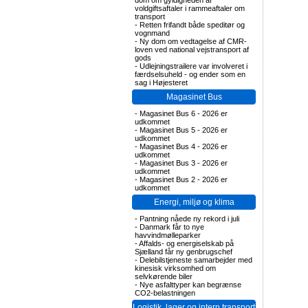
dom om gyldigheden af
voldgiftsaftaler i rammeaftaler om
transport
-
Retten frifandt både speditør og
vognmand
-
Ny dom om vedtagelse af CMR-
loven ved national vejstransport af
gods
-
Udlejningstrailere var involveret i
færdselsuheld - og ender som en
sag i Højesteret
Magasinet Bus
-
Magasinet Bus 6 - 2026 er
udkommet
-
Magasinet Bus 5 - 2026 er
udkommet
-
Magasinet Bus 4 - 2026 er
udkommet
-
Magasinet Bus 3 - 2026 er
udkommet
-
Magasinet Bus 2 - 2026 er
udkommet
Energi, miljø og klima
-
Pantning nåede ny rekord i juli
-
Danmark får to nye
havvindmølleparker
-
Affalds- og energiselskab på
Sjælland får ny genbrugschef
-
Delebilstjeneste samarbejder med
kinesisk virksomhed om
selvkørende biler
-
Nye asfalttyper kan begrænse
CO2-belastningen
Logistik, lager og intern transport