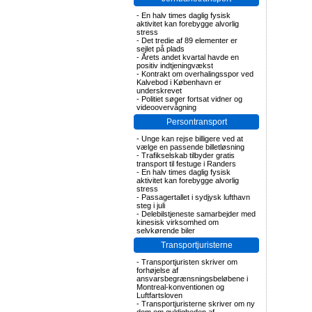
-
En halv times daglig fysisk
aktivitet kan forebygge alvorlig
stress
-
Det tredie af 89 elementer er
sejlet på plads
-
Årets andet kvartal havde en
positiv indtjeningvækst
-
Kontrakt om overhalingsspor ved
Kalvebod i København er
underskrevet
-
Politiet søger fortsat vidner og
videoovervågning
Persontransport
-
Unge kan rejse billigere ved at
vælge en passende billetløsning
-
Trafikselskab tilbyder gratis
transport til festuge i Randers
-
En halv times daglig fysisk
aktivitet kan forebygge alvorlig
stress
-
Passagertallet i sydjysk lufthavn
steg i juli
-
Delebilstjeneste samarbejder med
kinesisk virksomhed om
selvkørende biler
Transportjuristerne
-
Transportjuristen skriver om
forhøjelse af
ansvarsbegrænsningsbeløbene i
Montreal-konventionen og
Luftfartsloven
-
Transportjuristerne skriver om ny