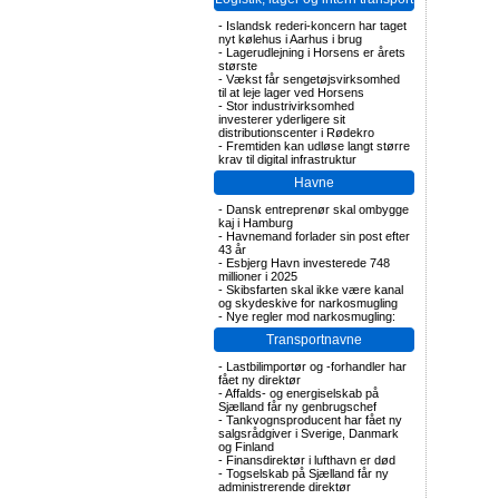
-
Islandsk rederi-koncern har taget
nyt kølehus i Aarhus i brug
-
Lagerudlejning i Horsens er årets
største
-
Vækst får sengetøjsvirksomhed
til at leje lager ved Horsens
-
Stor industrivirksomhed
investerer yderligere sit
distributionscenter i Rødekro
-
Fremtiden kan udløse langt større
krav til digital infrastruktur
Havne
-
Dansk entreprenør skal ombygge
kaj i Hamburg
-
Havnemand forlader sin post efter
43 år
-
Esbjerg Havn investerede 748
millioner i 2025
-
Skibsfarten skal ikke være kanal
og skydeskive for narkosmugling
-
Nye regler mod narkosmugling:
Transportnavne
-
Lastbilimportør og -forhandler har
fået ny direktør
-
Affalds- og energiselskab på
Sjælland får ny genbrugschef
-
Tankvognsproducent har fået ny
salgsrådgiver i Sverige, Danmark
og Finland
-
Finansdirektør i lufthavn er død
-
Togselskab på Sjælland får ny
administrerende direktør