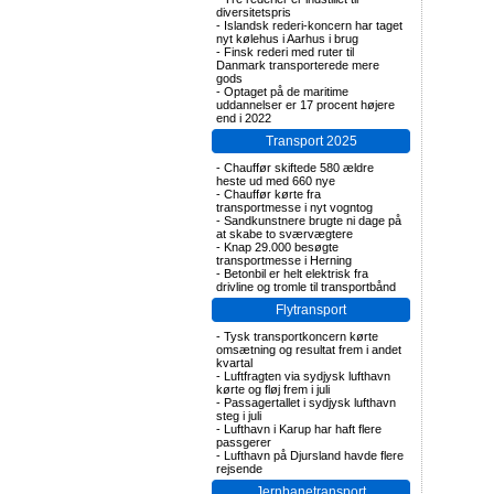
diversitetspris
-
Islandsk rederi-koncern har taget
nyt kølehus i Aarhus i brug
-
Finsk rederi med ruter til
Danmark transporterede mere
gods
-
Optaget på de maritime
uddannelser er 17 procent højere
end i 2022
Transport 2025
-
Chauffør skiftede 580 ældre
heste ud med 660 nye
-
Chauffør kørte fra
transportmesse i nyt vogntog
-
Sandkunstnere brugte ni dage på
at skabe to sværvægtere
-
Knap 29.000 besøgte
transportmesse i Herning
-
Betonbil er helt elektrisk fra
drivline og tromle til transportbånd
Flytransport
-
Tysk transportkoncern kørte
omsætning og resultat frem i andet
kvartal
-
Luftfragten via sydjysk lufthavn
kørte og fløj frem i juli
-
Passagertallet i sydjysk lufthavn
steg i juli
-
Lufthavn i Karup har haft flere
passgerer
-
Lufthavn på Djursland havde flere
rejsende
Jernbanetransport