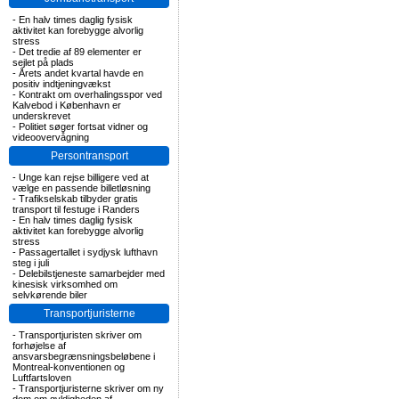
-
En halv times daglig fysisk
aktivitet kan forebygge alvorlig
stress
-
Det tredie af 89 elementer er
sejlet på plads
-
Årets andet kvartal havde en
positiv indtjeningvækst
-
Kontrakt om overhalingsspor ved
Kalvebod i København er
underskrevet
-
Politiet søger fortsat vidner og
videoovervågning
Persontransport
-
Unge kan rejse billigere ved at
vælge en passende billetløsning
-
Trafikselskab tilbyder gratis
transport til festuge i Randers
-
En halv times daglig fysisk
aktivitet kan forebygge alvorlig
stress
-
Passagertallet i sydjysk lufthavn
steg i juli
-
Delebilstjeneste samarbejder med
kinesisk virksomhed om
selvkørende biler
Transportjuristerne
-
Transportjuristen skriver om
forhøjelse af
ansvarsbegrænsningsbeløbene i
Montreal-konventionen og
Luftfartsloven
-
Transportjuristerne skriver om ny