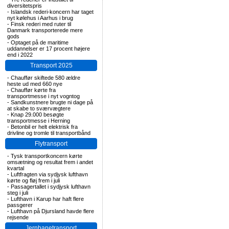
diversitetspris
-
Islandsk rederi-koncern har taget
nyt kølehus i Aarhus i brug
-
Finsk rederi med ruter til
Danmark transporterede mere
gods
-
Optaget på de maritime
uddannelser er 17 procent højere
end i 2022
Transport 2025
-
Chauffør skiftede 580 ældre
heste ud med 660 nye
-
Chauffør kørte fra
transportmesse i nyt vogntog
-
Sandkunstnere brugte ni dage på
at skabe to sværvægtere
-
Knap 29.000 besøgte
transportmesse i Herning
-
Betonbil er helt elektrisk fra
drivline og tromle til transportbånd
Flytransport
-
Tysk transportkoncern kørte
omsætning og resultat frem i andet
kvartal
-
Luftfragten via sydjysk lufthavn
kørte og fløj frem i juli
-
Passagertallet i sydjysk lufthavn
steg i juli
-
Lufthavn i Karup har haft flere
passgerer
-
Lufthavn på Djursland havde flere
rejsende
Jernbanetransport