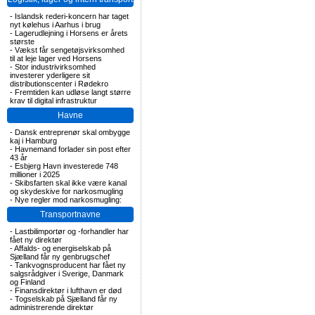
-
Islandsk rederi-koncern har taget
nyt kølehus i Aarhus i brug
-
Lagerudlejning i Horsens er årets
største
-
Vækst får sengetøjsvirksomhed
til at leje lager ved Horsens
-
Stor industrivirksomhed
investerer yderligere sit
distributionscenter i Rødekro
-
Fremtiden kan udløse langt større
krav til digital infrastruktur
Havne
-
Dansk entreprenør skal ombygge
kaj i Hamburg
-
Havnemand forlader sin post efter
43 år
-
Esbjerg Havn investerede 748
millioner i 2025
-
Skibsfarten skal ikke være kanal
og skydeskive for narkosmugling
-
Nye regler mod narkosmugling:
Transportnavne
-
Lastbilimportør og -forhandler har
fået ny direktør
-
Affalds- og energiselskab på
Sjælland får ny genbrugschef
-
Tankvognsproducent har fået ny
salgsrådgiver i Sverige, Danmark
og Finland
-
Finansdirektør i lufthavn er død
-
Togselskab på Sjælland får ny
administrerende direktør