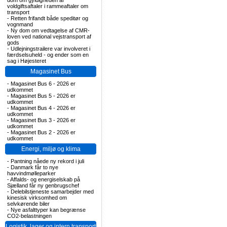
dom om gyldigheden af
voldgiftsaftaler i rammeaftaler om
transport
-
Retten frifandt både speditør og
vognmand
-
Ny dom om vedtagelse af CMR-
loven ved national vejstransport af
gods
-
Udlejningstrailere var involveret i
færdselsuheld - og ender som en
sag i Højesteret
Magasinet Bus
-
Magasinet Bus 6 - 2026 er
udkommet
-
Magasinet Bus 5 - 2026 er
udkommet
-
Magasinet Bus 4 - 2026 er
udkommet
-
Magasinet Bus 3 - 2026 er
udkommet
-
Magasinet Bus 2 - 2026 er
udkommet
Energi, miljø og klima
-
Pantning nåede ny rekord i juli
-
Danmark får to nye
havvindmølleparker
-
Affalds- og energiselskab på
Sjælland får ny genbrugschef
-
Delebilstjeneste samarbejder med
kinesisk virksomhed om
selvkørende biler
-
Nye asfalttyper kan begrænse
CO2-belastningen
Logistik, lager og intern transport