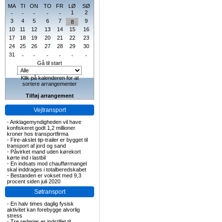
MA
TI
ON
TO
FR
LØ
SØ
1
2
-
-
-
-
-
3
4
5
6
7
9
8
10
11
12
13
14
15
16
17
18
19
20
21
22
23
24
25
26
27
28
29
30
31
-
-
-
-
-
-
Gå til start
Klik på kalenderen for at
sortere arrangementer
Tilføj arrangement
Vejtransport
-
Anklagemyndigheden vil have
konfiskeret godt 1,2 millioner
kroner hos transportfirma
-
Fire-akslet tip-trailer er bygget til
transport af jord og sand
-
Påvirket mand uden kørekort
kørte ind i lastbil
-
En indsats mod chaufførmangel
skal inddrages i totalberedskabet
-
Bestanden er vokset med 9,3
procent siden juli 2020
Søtransport
-
En halv times daglig fysisk
aktivitet kan forebygge alvorlig
stress
-
Tre rederier er indstillet til