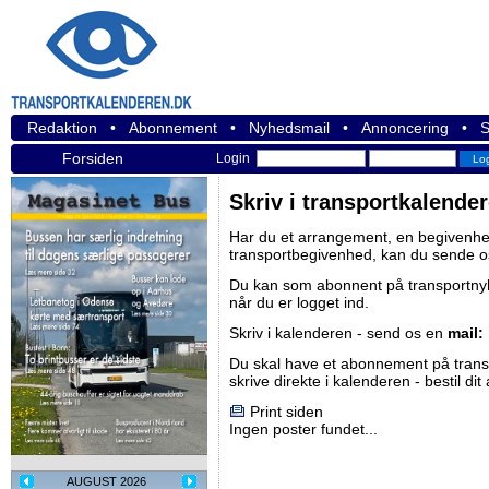
Redaktion
•
Abonnement
•
Nyhedsmail
•
Annoncering
•
S
Forsiden
Login
Skriv i transportkalende
Har du et arrangement, en begivenhed
transportbegivenhed, kan du sende o
Du kan som abonnent på
transportn
når du er logget ind.
Skriv i kalenderen - send os en
mail:
Du skal have et abonnement på
tran
skrive direkte i kalenderen -
bestil di
Print siden
Ingen poster fundet...
AUGUST 2026