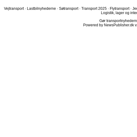
Vejtransport
·
Lastbilnyhederne
·
Søtransport
·
Transport 2025
·
Flytransport
·
Je
Logistik, lager og inte
Gør transportnyhederne.
Powered by NewsPublisher.dk v