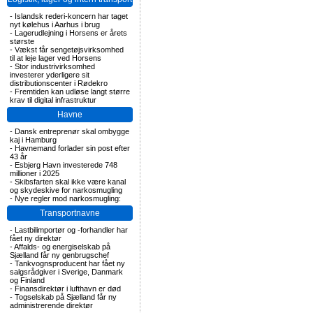
-
Islandsk rederi-koncern har taget
nyt kølehus i Aarhus i brug
-
Lagerudlejning i Horsens er årets
største
-
Vækst får sengetøjsvirksomhed
til at leje lager ved Horsens
-
Stor industrivirksomhed
investerer yderligere sit
distributionscenter i Rødekro
-
Fremtiden kan udløse langt større
krav til digital infrastruktur
Havne
-
Dansk entreprenør skal ombygge
kaj i Hamburg
-
Havnemand forlader sin post efter
43 år
-
Esbjerg Havn investerede 748
millioner i 2025
-
Skibsfarten skal ikke være kanal
og skydeskive for narkosmugling
-
Nye regler mod narkosmugling:
Transportnavne
-
Lastbilimportør og -forhandler har
fået ny direktør
-
Affalds- og energiselskab på
Sjælland får ny genbrugschef
-
Tankvognsproducent har fået ny
salgsrådgiver i Sverige, Danmark
og Finland
-
Finansdirektør i lufthavn er død
-
Togselskab på Sjælland får ny
administrerende direktør