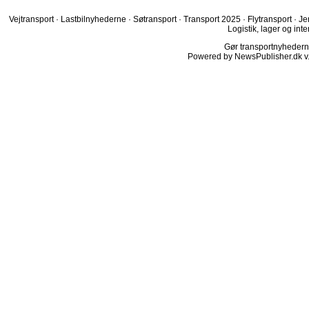
Vejtransport
·
Lastbilnyhederne
·
Søtransport
·
Transport 2025
·
Flytransport
·
Je
Logistik, lager og inte
Gør transportnyhederne.
Powered by NewsPublisher.dk v