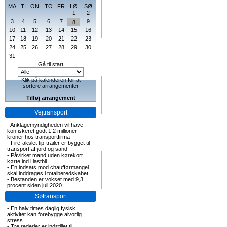
MA
TI
ON
TO
FR
LØ
SØ
1
2
-
-
-
-
-
3
4
5
6
7
9
8
10
11
12
13
14
15
16
17
18
19
20
21
22
23
24
25
26
27
28
29
30
31
-
-
-
-
-
-
Gå til start
Klik på kalenderen for at
sortere arrangementer
Tilføj arrangement
Vejtransport
-
Anklagemyndigheden vil have
konfiskeret godt 1,2 millioner
kroner hos transportfirma
-
Fire-akslet tip-trailer er bygget til
transport af jord og sand
-
Påvirket mand uden kørekort
kørte ind i lastbil
-
En indsats mod chaufførmangel
skal inddrages i totalberedskabet
-
Bestanden er vokset med 9,3
procent siden juli 2020
Søtransport
-
En halv times daglig fysisk
aktivitet kan forebygge alvorlig
stress
-
Tre rederier er indstillet til