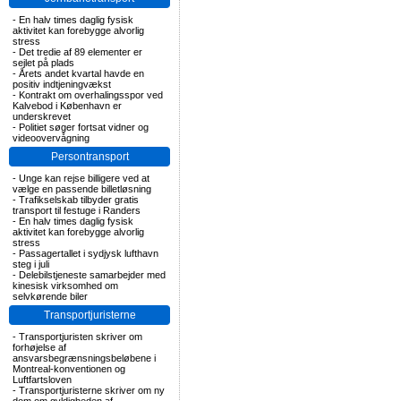
-
En halv times daglig fysisk
aktivitet kan forebygge alvorlig
stress
-
Det tredie af 89 elementer er
sejlet på plads
-
Årets andet kvartal havde en
positiv indtjeningvækst
-
Kontrakt om overhalingsspor ved
Kalvebod i København er
underskrevet
-
Politiet søger fortsat vidner og
videoovervågning
Persontransport
-
Unge kan rejse billigere ved at
vælge en passende billetløsning
-
Trafikselskab tilbyder gratis
transport til festuge i Randers
-
En halv times daglig fysisk
aktivitet kan forebygge alvorlig
stress
-
Passagertallet i sydjysk lufthavn
steg i juli
-
Delebilstjeneste samarbejder med
kinesisk virksomhed om
selvkørende biler
Transportjuristerne
-
Transportjuristen skriver om
forhøjelse af
ansvarsbegrænsningsbeløbene i
Montreal-konventionen og
Luftfartsloven
-
Transportjuristerne skriver om ny