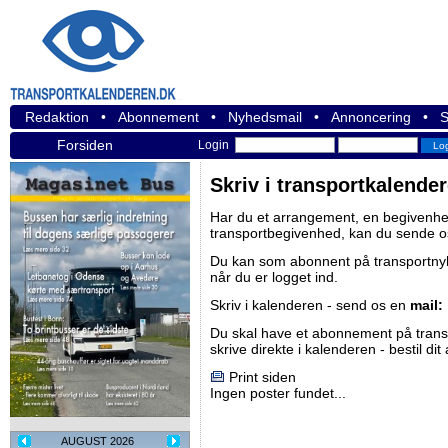
Redaktion
•
Abonnement
•
Nyhedsmail
•
Annoncering
•
S
Forsiden
Login
Skriv i transportkalende
Har du et arrangement, en begivenhed
transportbegivenhed, kan du sende o
Du kan som abonnent på
transportn
når du er logget ind.
Skriv i kalenderen - send os en
mail:
Du skal have et abonnement på
tran
skrive direkte i kalenderen -
bestil di
Print siden
Ingen poster fundet...
AUGUST 2026