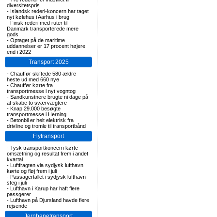
diversitetspris
-
Islandsk rederi-koncern har taget
nyt kølehus i Aarhus i brug
-
Finsk rederi med ruter til
Danmark transporterede mere
gods
-
Optaget på de maritime
uddannelser er 17 procent højere
end i 2022
Transport 2025
-
Chauffør skiftede 580 ældre
heste ud med 660 nye
-
Chauffør kørte fra
transportmesse i nyt vogntog
-
Sandkunstnere brugte ni dage på
at skabe to sværvægtere
-
Knap 29.000 besøgte
transportmesse i Herning
-
Betonbil er helt elektrisk fra
drivline og tromle til transportbånd
Flytransport
-
Tysk transportkoncern kørte
omsætning og resultat frem i andet
kvartal
-
Luftfragten via sydjysk lufthavn
kørte og fløj frem i juli
-
Passagertallet i sydjysk lufthavn
steg i juli
-
Lufthavn i Karup har haft flere
passgerer
-
Lufthavn på Djursland havde flere
rejsende
Jernbanetransport