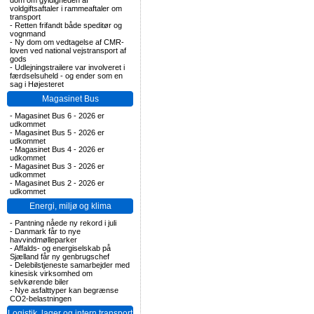
dom om gyldigheden af
voldgiftsaftaler i rammeaftaler om
transport
-
Retten frifandt både speditør og
vognmand
-
Ny dom om vedtagelse af CMR-
loven ved national vejstransport af
gods
-
Udlejningstrailere var involveret i
færdselsuheld - og ender som en
sag i Højesteret
Magasinet Bus
-
Magasinet Bus 6 - 2026 er
udkommet
-
Magasinet Bus 5 - 2026 er
udkommet
-
Magasinet Bus 4 - 2026 er
udkommet
-
Magasinet Bus 3 - 2026 er
udkommet
-
Magasinet Bus 2 - 2026 er
udkommet
Energi, miljø og klima
-
Pantning nåede ny rekord i juli
-
Danmark får to nye
havvindmølleparker
-
Affalds- og energiselskab på
Sjælland får ny genbrugschef
-
Delebilstjeneste samarbejder med
kinesisk virksomhed om
selvkørende biler
-
Nye asfalttyper kan begrænse
CO2-belastningen
Logistik, lager og intern transport