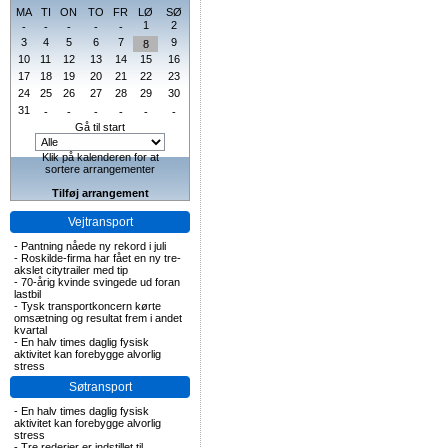
MA
TI
ON
TO
FR
LØ
SØ
1
2
-
-
-
-
-
3
4
5
6
7
9
8
10
11
12
13
14
15
16
17
18
19
20
21
22
23
24
25
26
27
28
29
30
31
-
-
-
-
-
-
Gå til start
Klik på kalenderen for at
sortere arrangementer
Tilføj arrangement
Vejtransport
-
Pantning nåede ny rekord i juli
-
Roskilde-firma har fået en ny tre-
akslet citytrailer med tip
-
70-årig kvinde svingede ud foran
lastbil
-
Tysk transportkoncern kørte
omsætning og resultat frem i andet
kvartal
-
En halv times daglig fysisk
aktivitet kan forebygge alvorlig
stress
Søtransport
-
En halv times daglig fysisk
aktivitet kan forebygge alvorlig
stress
-
Tre rederier er indstillet til