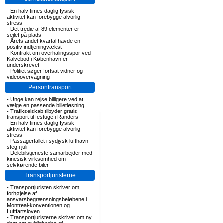
-
En halv times daglig fysisk
aktivitet kan forebygge alvorlig
stress
-
Det tredie af 89 elementer er
sejlet på plads
-
Årets andet kvartal havde en
positiv indtjeningvækst
-
Kontrakt om overhalingsspor ved
Kalvebod i København er
underskrevet
-
Politiet søger fortsat vidner og
videoovervågning
Persontransport
-
Unge kan rejse billigere ved at
vælge en passende billetløsning
-
Trafikselskab tilbyder gratis
transport til festuge i Randers
-
En halv times daglig fysisk
aktivitet kan forebygge alvorlig
stress
-
Passagertallet i sydjysk lufthavn
steg i juli
-
Delebilstjeneste samarbejder med
kinesisk virksomhed om
selvkørende biler
Transportjuristerne
-
Transportjuristen skriver om
forhøjelse af
ansvarsbegrænsningsbeløbene i
Montreal-konventionen og
Luftfartsloven
-
Transportjuristerne skriver om ny