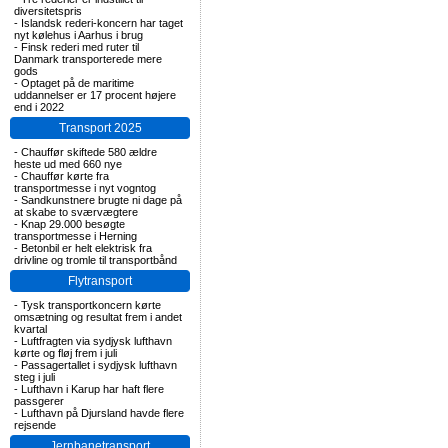
diversitetspris
-
Islandsk rederi-koncern har taget
nyt kølehus i Aarhus i brug
-
Finsk rederi med ruter til
Danmark transporterede mere
gods
-
Optaget på de maritime
uddannelser er 17 procent højere
end i 2022
Transport 2025
-
Chauffør skiftede 580 ældre
heste ud med 660 nye
-
Chauffør kørte fra
transportmesse i nyt vogntog
-
Sandkunstnere brugte ni dage på
at skabe to sværvægtere
-
Knap 29.000 besøgte
transportmesse i Herning
-
Betonbil er helt elektrisk fra
drivline og tromle til transportbånd
Flytransport
-
Tysk transportkoncern kørte
omsætning og resultat frem i andet
kvartal
-
Luftfragten via sydjysk lufthavn
kørte og fløj frem i juli
-
Passagertallet i sydjysk lufthavn
steg i juli
-
Lufthavn i Karup har haft flere
passgerer
-
Lufthavn på Djursland havde flere
rejsende
Jernbanetransport