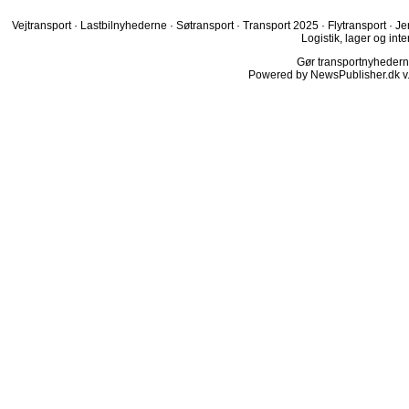
Vejtransport
·
Lastbilnyhederne
·
Søtransport
·
Transport 2025
·
Flytransport
·
Je
Logistik, lager og inte
Gør transportnyhederne.
Powered by NewsPublisher.dk v