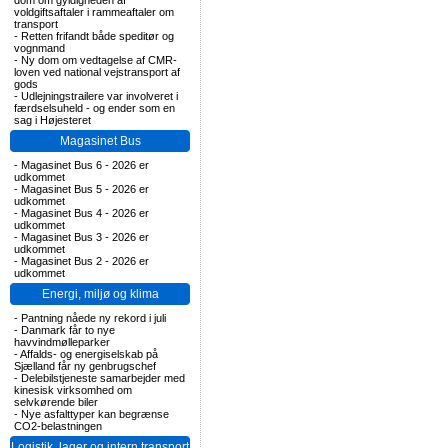
dom om gyldigheden af
voldgiftsaftaler i rammeaftaler om
transport
-
Retten frifandt både speditør og
vognmand
-
Ny dom om vedtagelse af CMR-
loven ved national vejstransport af
gods
-
Udlejningstrailere var involveret i
færdselsuheld - og ender som en
sag i Højesteret
Magasinet Bus
-
Magasinet Bus 6 - 2026 er
udkommet
-
Magasinet Bus 5 - 2026 er
udkommet
-
Magasinet Bus 4 - 2026 er
udkommet
-
Magasinet Bus 3 - 2026 er
udkommet
-
Magasinet Bus 2 - 2026 er
udkommet
Energi, miljø og klima
-
Pantning nåede ny rekord i juli
-
Danmark får to nye
havvindmølleparker
-
Affalds- og energiselskab på
Sjælland får ny genbrugschef
-
Delebilstjeneste samarbejder med
kinesisk virksomhed om
selvkørende biler
-
Nye asfalttyper kan begrænse
CO2-belastningen
Logistik, lager og intern transport