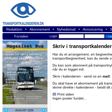
Redaktion
•
Abonnement
•
Nyhedsmail
•
Annoncering
•
S
Forsiden
Login
Skriv i transportkalende
Har du et arrangement, en begivenhed
transportbegivenhed, kan du sende o
Du kan som abonnent på
transportn
når du er logget ind.
Skriv i kalenderen - send os en
mail:
Du skal have et abonnement på
tran
skrive direkte i kalenderen -
bestil di
Print siden
Ingen poster fundet...
AUGUST 2026