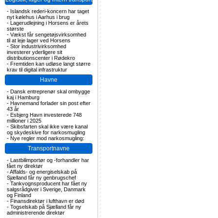
-
Islandsk rederi-koncern har taget
nyt kølehus i Aarhus i brug
-
Lagerudlejning i Horsens er årets
største
-
Vækst får sengetøjsvirksomhed
til at leje lager ved Horsens
-
Stor industrivirksomhed
investerer yderligere sit
distributionscenter i Rødekro
-
Fremtiden kan udløse langt større
krav til digital infrastruktur
Havne
-
Dansk entreprenør skal ombygge
kaj i Hamburg
-
Havnemand forlader sin post efter
43 år
-
Esbjerg Havn investerede 748
millioner i 2025
-
Skibsfarten skal ikke være kanal
og skydeskive for narkosmugling
-
Nye regler mod narkosmugling:
Transportnavne
-
Lastbilimportør og -forhandler har
fået ny direktør
-
Affalds- og energiselskab på
Sjælland får ny genbrugschef
-
Tankvognsproducent har fået ny
salgsrådgiver i Sverige, Danmark
og Finland
-
Finansdirektør i lufthavn er død
-
Togselskab på Sjælland får ny
administrerende direktør