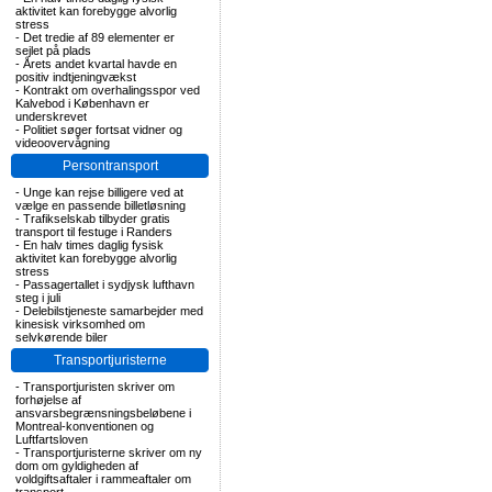
aktivitet kan forebygge alvorlig
stress
-
Det tredie af 89 elementer er
sejlet på plads
-
Årets andet kvartal havde en
positiv indtjeningvækst
-
Kontrakt om overhalingsspor ved
Kalvebod i København er
underskrevet
-
Politiet søger fortsat vidner og
videoovervågning
Persontransport
-
Unge kan rejse billigere ved at
vælge en passende billetløsning
-
Trafikselskab tilbyder gratis
transport til festuge i Randers
-
En halv times daglig fysisk
aktivitet kan forebygge alvorlig
stress
-
Passagertallet i sydjysk lufthavn
steg i juli
-
Delebilstjeneste samarbejder med
kinesisk virksomhed om
selvkørende biler
Transportjuristerne
-
Transportjuristen skriver om
forhøjelse af
ansvarsbegrænsningsbeløbene i
Montreal-konventionen og
Luftfartsloven
-
Transportjuristerne skriver om ny
dom om gyldigheden af
voldgiftsaftaler i rammeaftaler om