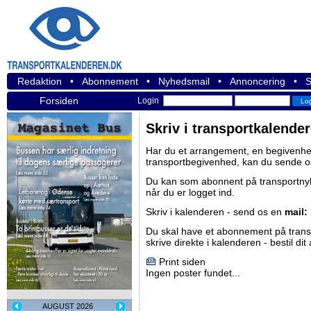
Redaktion
•
Abonnement
•
Nyhedsmail
•
Annoncering
•
S
Forsiden
Login
Skriv i transportkalende
Har du et arrangement, en begivenhed
transportbegivenhed, kan du sende o
Du kan som abonnent på
transportn
når du er logget ind.
Skriv i kalenderen - send os en
mail:
Du skal have et abonnement på
tran
skrive direkte i kalenderen -
bestil di
Print siden
Ingen poster fundet...
AUGUST 2026