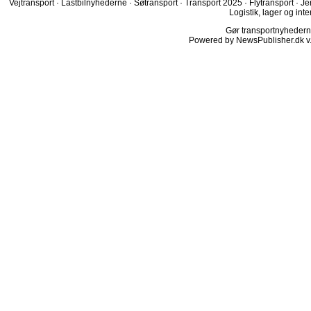
Vejtransport
·
Lastbilnyhederne
·
Søtransport
·
Transport 2025
·
Flytransport
·
Je
Logistik, lager og inte
Gør transportnyhederne.
Powered by NewsPublisher.dk v