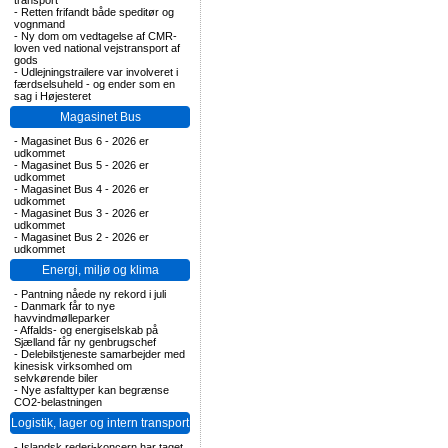
transport
-
Retten frifandt både speditør og
vognmand
-
Ny dom om vedtagelse af CMR-
loven ved national vejstransport af
gods
-
Udlejningstrailere var involveret i
færdselsuheld - og ender som en
sag i Højesteret
Magasinet Bus
-
Magasinet Bus 6 - 2026 er
udkommet
-
Magasinet Bus 5 - 2026 er
udkommet
-
Magasinet Bus 4 - 2026 er
udkommet
-
Magasinet Bus 3 - 2026 er
udkommet
-
Magasinet Bus 2 - 2026 er
udkommet
Energi, miljø og klima
-
Pantning nåede ny rekord i juli
-
Danmark får to nye
havvindmølleparker
-
Affalds- og energiselskab på
Sjælland får ny genbrugschef
-
Delebilstjeneste samarbejder med
kinesisk virksomhed om
selvkørende biler
-
Nye asfalttyper kan begrænse
CO2-belastningen
Logistik, lager og intern transport
-
Islandsk rederi-koncern har taget