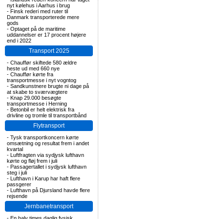
nyt kølehus i Aarhus i brug
-
Finsk rederi med ruter til
Danmark transporterede mere
gods
-
Optaget på de maritime
uddannelser er 17 procent højere
end i 2022
Transport 2025
-
Chauffør skiftede 580 ældre
heste ud med 660 nye
-
Chauffør kørte fra
transportmesse i nyt vogntog
-
Sandkunstnere brugte ni dage på
at skabe to sværvægtere
-
Knap 29.000 besøgte
transportmesse i Herning
-
Betonbil er helt elektrisk fra
drivline og tromle til transportbånd
Flytransport
-
Tysk transportkoncern kørte
omsætning og resultat frem i andet
kvartal
-
Luftfragten via sydjysk lufthavn
kørte og fløj frem i juli
-
Passagertallet i sydjysk lufthavn
steg i juli
-
Lufthavn i Karup har haft flere
passgerer
-
Lufthavn på Djursland havde flere
rejsende
Jernbanetransport
-
En halv times daglig fysisk