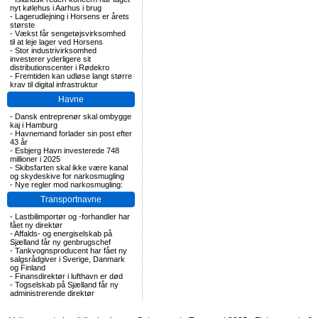
nyt kølehus i Aarhus i brug
-
Lagerudlejning i Horsens er årets
største
-
Vækst får sengetøjsvirksomhed
til at leje lager ved Horsens
-
Stor industrivirksomhed
investerer yderligere sit
distributionscenter i Rødekro
-
Fremtiden kan udløse langt større
krav til digital infrastruktur
Havne
-
Dansk entreprenør skal ombygge
kaj i Hamburg
-
Havnemand forlader sin post efter
43 år
-
Esbjerg Havn investerede 748
millioner i 2025
-
Skibsfarten skal ikke være kanal
og skydeskive for narkosmugling
-
Nye regler mod narkosmugling:
Transportnavne
-
Lastbilimportør og -forhandler har
fået ny direktør
-
Affalds- og energiselskab på
Sjælland får ny genbrugschef
-
Tankvognsproducent har fået ny
salgsrådgiver i Sverige, Danmark
og Finland
-
Finansdirektør i lufthavn er død
-
Togselskab på Sjælland får ny
administrerende direktør