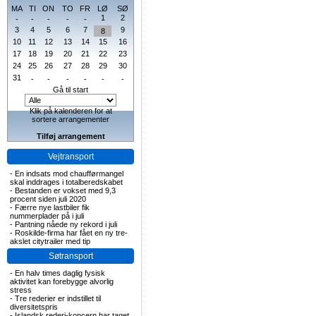
MA
TI
ON
TO
FR
LØ
SØ
1
2
-
-
-
-
-
3
4
5
6
7
9
8
10
11
12
13
14
15
16
17
18
19
20
21
22
23
24
25
26
27
28
29
30
31
-
-
-
-
-
-
Gå til start
Klik på kalenderen for at
sortere arrangementer
Tilføj arrangement
Vejtransport
-
En indsats mod chaufførmangel
skal inddrages i totalberedskabet
-
Bestanden er vokset med 9,3
procent siden juli 2020
-
Færre nye lastbiler fik
nummerplader på i juli
-
Pantning nåede ny rekord i juli
-
Roskilde-firma har fået en ny tre-
akslet citytrailer med tip
Søtransport
-
En halv times daglig fysisk
aktivitet kan forebygge alvorlig
stress
-
Tre rederier er indstillet til
diversitetspris
-
Islandsk rederi-koncern har taget