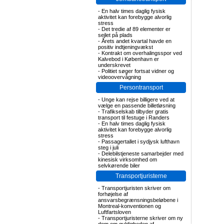
-
En halv times daglig fysisk
aktivitet kan forebygge alvorlig
stress
-
Det tredie af 89 elementer er
sejlet på plads
-
Årets andet kvartal havde en
positiv indtjeningvækst
-
Kontrakt om overhalingsspor ved
Kalvebod i København er
underskrevet
-
Politiet søger fortsat vidner og
videoovervågning
Persontransport
-
Unge kan rejse billigere ved at
vælge en passende billetløsning
-
Trafikselskab tilbyder gratis
transport til festuge i Randers
-
En halv times daglig fysisk
aktivitet kan forebygge alvorlig
stress
-
Passagertallet i sydjysk lufthavn
steg i juli
-
Delebilstjeneste samarbejder med
kinesisk virksomhed om
selvkørende biler
Transportjuristerne
-
Transportjuristen skriver om
forhøjelse af
ansvarsbegrænsningsbeløbene i
Montreal-konventionen og
Luftfartsloven
-
Transportjuristerne skriver om ny