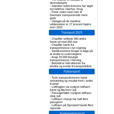
diversitetspris
-
Islandsk rederi-koncern har taget
nyt kølehus i Aarhus i brug
-
Finsk rederi med ruter til
Danmark transporterede mere
gods
-
Optaget på de maritime
uddannelser er 17 procent højere
end i 2022
Transport 2025
-
Chauffør skiftede 580 ældre
heste ud med 660 nye
-
Chauffør kørte fra
transportmesse i nyt vogntog
-
Sandkunstnere brugte ni dage på
at skabe to sværvægtere
-
Knap 29.000 besøgte
transportmesse i Herning
-
Betonbil er helt elektrisk fra
drivline og tromle til transportbånd
Flytransport
-
Tysk transportkoncern kørte
omsætning og resultat frem i andet
kvartal
-
Luftfragten via sydjysk lufthavn
kørte og fløj frem i juli
-
Passagertallet i sydjysk lufthavn
steg i juli
-
Lufthavn i Karup har haft flere
passgerer
-
Lufthavn på Djursland havde flere
rejsende
Jernbanetransport