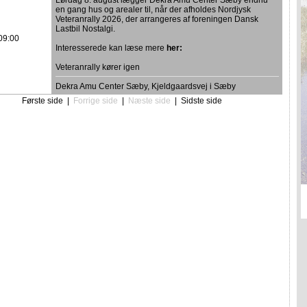
Lørdag 8. august lægger Dekra Amu Center Sæby endnu
en gang hus og arealer til, når der afholdes Nordjysk
Veteranrally 2026, der arrangeres af foreningen Dansk
Lastbil Nostalgi.
09:00
Interesserede kan læse mere
her:
Veteranrally kører igen
Dekra Amu Center Sæby, Kjeldgaardsvej i Sæby
Første side
|
Forrige side
|
Næste side
|
Sidste side