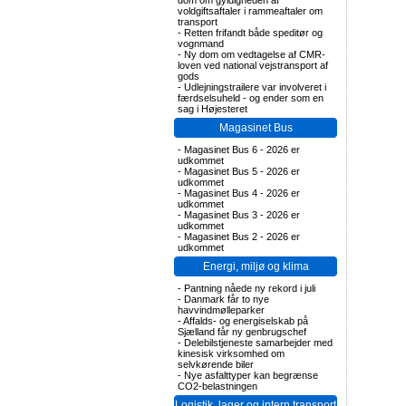
dom om gyldigheden af
voldgiftsaftaler i rammeaftaler om
transport
-
Retten frifandt både speditør og
vognmand
-
Ny dom om vedtagelse af CMR-
loven ved national vejstransport af
gods
-
Udlejningstrailere var involveret i
færdselsuheld - og ender som en
sag i Højesteret
Magasinet Bus
-
Magasinet Bus 6 - 2026 er
udkommet
-
Magasinet Bus 5 - 2026 er
udkommet
-
Magasinet Bus 4 - 2026 er
udkommet
-
Magasinet Bus 3 - 2026 er
udkommet
-
Magasinet Bus 2 - 2026 er
udkommet
Energi, miljø og klima
-
Pantning nåede ny rekord i juli
-
Danmark får to nye
havvindmølleparker
-
Affalds- og energiselskab på
Sjælland får ny genbrugschef
-
Delebilstjeneste samarbejder med
kinesisk virksomhed om
selvkørende biler
-
Nye asfalttyper kan begrænse
CO2-belastningen
Logistik, lager og intern transport