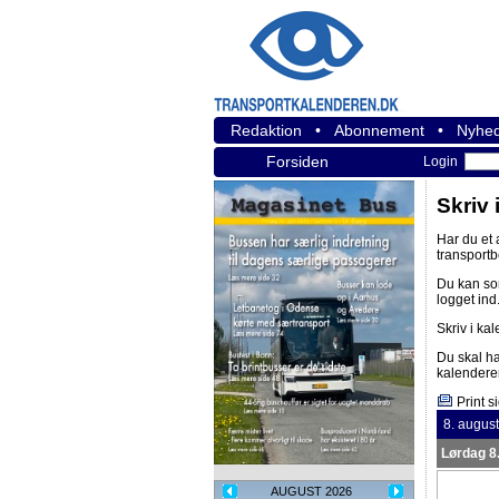
Redaktion
•
Abonnement
•
Nyhed
Forsiden
Login
Skriv 
Har du et
transport
Du kan s
logget ind
Skriv i ka
Du skal h
kalendere
Print s
8. augus
Lørdag 8
AUGUST 2026