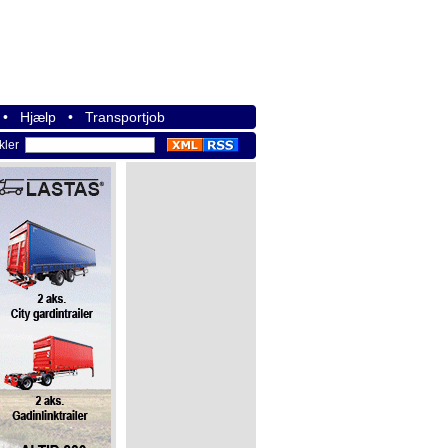
•
Hjælp
•
Transportjob
ikler