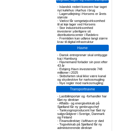
-
Islandsk rederi-koncern har taget
nyt kølehus i Aarhus i brug
-
Lagerudlejning i Horsens er årets
største
-
Vækst får sengetøjsvirksomhed
til at leje lager ved Horsens
-
Stor industrivirksomhed
investerer yderligere sit
distributionscenter i Rødekro
-
Fremtiden kan udløse langt større
krav til digital infrastruktur
Havne
-
Dansk entreprenør skal ombygge
kaj i Hamburg
-
Havnemand forlader sin post efter
43 år
-
Esbjerg Havn investerede 748
millioner i 2025
-
Skibsfarten skal ikke være kanal
og skydeskive for narkosmugling
-
Nye regler mod narkosmugling:
Transportnavne
-
Lastbilimportør og -forhandler har
fået ny direktør
-
Affalds- og energiselskab på
Sjælland får ny genbrugschef
-
Tankvognsproducent har fået ny
salgsrådgiver i Sverige, Danmark
og Finland
-
Finansdirektør i lufthavn er død
-
Togselskab på Sjælland får ny
administrerende direktør