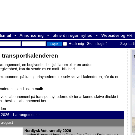
smail
•
Annoncering
•
Skriv din egen nyhed
•
Websider og PR
Husk mig
Glemt login?
Søg i art
i transportkalenderen
 arrangement, en begivenhed, et jubilæum eller en anden
begivenhed, kan du sende os en mail -
klik her!
om abonnent på
transportnyhederne.dk
selv skrive i kalenderen, når du er
.
lenderen - send os en
mail:
ave et abonnement på
transportnyhederne.dk
for at kunne skrive direkte i
n -
bestil dit abonnement her!
iden
t 2026 - 1 arrangementer
. august
Nordjysk Veteranrally 2026