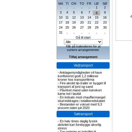
MA
TI
ON
TO
FR
LØ
SØ
1
2
-
-
-
-
-
3
4
5
6
7
9
8
-
10
11
12
13
14
15
16
17
18
19
20
21
22
23
24
25
26
27
28
29
30
31
-
-
-
-
-
-
Gå til start
Klik på kalenderen for at
sortere arrangementer
Tilføj arrangement
Vejtransport
-
Anklagemyndigheden vil have
konfiskeret godt 1,2 millioner
kroner hos transportfirma
-
Fire-akslet tip-trailer er bygget til
transport af jord og sand
-
Påvirket mand uden kørekort
kørte ind i lastbil
-
En indsats mod chaufførmangel
skal inddrages i totalberedskabet
-
Bestanden er vokset med 9,3
procent siden juli 2020
Søtransport
-
En halv times daglig fysisk
aktivitet kan forebygge alvorlig
stress
-
Tre rederier er indstillet til