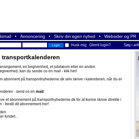
smail
•
Annoncering
•
Skriv din egen nyhed
•
Websider og PR
Husk mig
Glemt login?
Søg i art
i transportkalenderen
 arrangement, en begivenhed, et jubilæum eller en anden
begivenhed, kan du sende os en mail -
klik her!
om abonnent på
transportnyhederne.dk
selv skrive i kalenderen, når du er
.
lenderen - send os en
mail:
ave et abonnement på
transportnyhederne.dk
for at kunne skrive direkte i
n -
bestil dit abonnement her!
iden
er fundet...