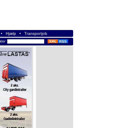
•
Hjælp
•
Transportjob
ikler