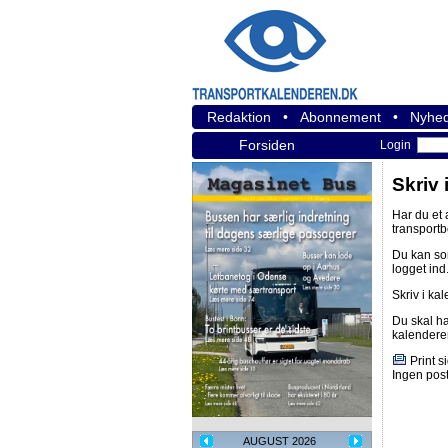
Redaktion
•
Abonnement
•
Nyhed
Forsiden
Login
Skriv 
Har du et
transport
Du kan s
logget ind
Skriv i ka
Du skal h
kalendere
Print s
Ingen post
AUGUST 2026