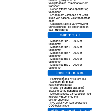
dom om gyldigheden af
voldgiftsaftaler i rammeaftaler om
transport
-
Retten frifandt både speditør og
vognmand
-
Ny dom om vedtagelse af CMR-
loven ved national vejstransport af
gods
-
Udlejningstrailere var involveret i
færdselsuheld - og ender som en
sag i Højesteret
Magasinet Bus
-
Magasinet Bus 6 - 2026 er
udkommet
-
Magasinet Bus 5 - 2026 er
udkommet
-
Magasinet Bus 4 - 2026 er
udkommet
-
Magasinet Bus 3 - 2026 er
udkommet
-
Magasinet Bus 2 - 2026 er
udkommet
Energi, miljø og klima
-
Pantning nåede ny rekord i juli
-
Danmark får to nye
havvindmølleparker
-
Affalds- og energiselskab på
Sjælland får ny genbrugschef
-
Delebilstjeneste samarbejder med
kinesisk virksomhed om
selvkørende biler
-
Nye asfalttyper kan begrænse
CO2-belastningen
Logistik, lager og intern transport