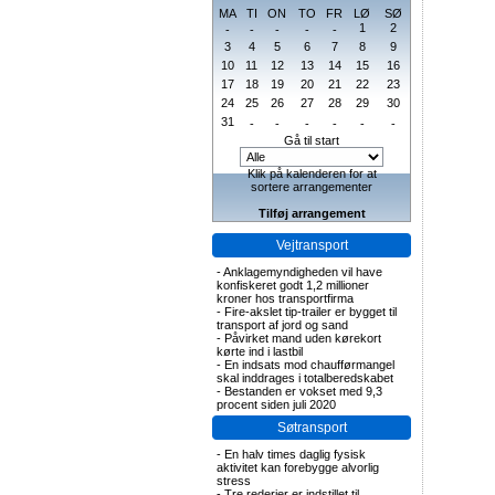
MA
TI
ON
TO
FR
LØ
SØ
1
2
-
-
-
-
-
3
4
5
6
7
8
9
10
11
12
13
14
15
16
17
18
19
20
21
22
23
24
25
26
27
28
29
30
31
-
-
-
-
-
-
Gå til start
Klik på kalenderen for at
sortere arrangementer
Tilføj arrangement
Vejtransport
-
Anklagemyndigheden vil have
konfiskeret godt 1,2 millioner
kroner hos transportfirma
-
Fire-akslet tip-trailer er bygget til
transport af jord og sand
-
Påvirket mand uden kørekort
kørte ind i lastbil
-
En indsats mod chaufførmangel
skal inddrages i totalberedskabet
-
Bestanden er vokset med 9,3
procent siden juli 2020
Søtransport
-
En halv times daglig fysisk
aktivitet kan forebygge alvorlig
stress
-
Tre rederier er indstillet til