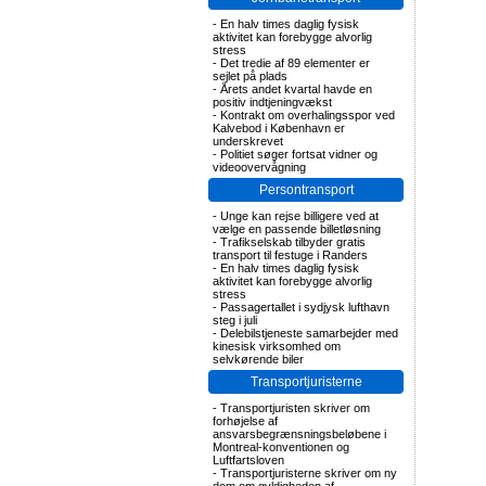
-
En halv times daglig fysisk
aktivitet kan forebygge alvorlig
stress
-
Det tredie af 89 elementer er
sejlet på plads
-
Årets andet kvartal havde en
positiv indtjeningvækst
-
Kontrakt om overhalingsspor ved
Kalvebod i København er
underskrevet
-
Politiet søger fortsat vidner og
videoovervågning
Persontransport
-
Unge kan rejse billigere ved at
vælge en passende billetløsning
-
Trafikselskab tilbyder gratis
transport til festuge i Randers
-
En halv times daglig fysisk
aktivitet kan forebygge alvorlig
stress
-
Passagertallet i sydjysk lufthavn
steg i juli
-
Delebilstjeneste samarbejder med
kinesisk virksomhed om
selvkørende biler
Transportjuristerne
-
Transportjuristen skriver om
forhøjelse af
ansvarsbegrænsningsbeløbene i
Montreal-konventionen og
Luftfartsloven
-
Transportjuristerne skriver om ny