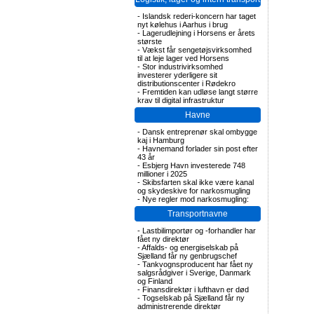
-
Islandsk rederi-koncern har taget
nyt kølehus i Aarhus i brug
-
Lagerudlejning i Horsens er årets
største
-
Vækst får sengetøjsvirksomhed
til at leje lager ved Horsens
-
Stor industrivirksomhed
investerer yderligere sit
distributionscenter i Rødekro
-
Fremtiden kan udløse langt større
krav til digital infrastruktur
Havne
-
Dansk entreprenør skal ombygge
kaj i Hamburg
-
Havnemand forlader sin post efter
43 år
-
Esbjerg Havn investerede 748
millioner i 2025
-
Skibsfarten skal ikke være kanal
og skydeskive for narkosmugling
-
Nye regler mod narkosmugling:
Transportnavne
-
Lastbilimportør og -forhandler har
fået ny direktør
-
Affalds- og energiselskab på
Sjælland får ny genbrugschef
-
Tankvognsproducent har fået ny
salgsrådgiver i Sverige, Danmark
og Finland
-
Finansdirektør i lufthavn er død
-
Togselskab på Sjælland får ny
administrerende direktør