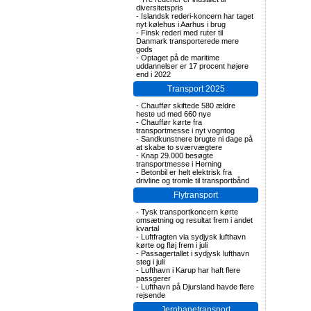
diversitetspris
-
Islandsk rederi-koncern har taget
nyt kølehus i Aarhus i brug
-
Finsk rederi med ruter til
Danmark transporterede mere
gods
-
Optaget på de maritime
uddannelser er 17 procent højere
end i 2022
Transport 2025
-
Chauffør skiftede 580 ældre
heste ud med 660 nye
-
Chauffør kørte fra
transportmesse i nyt vogntog
-
Sandkunstnere brugte ni dage på
at skabe to sværvægtere
-
Knap 29.000 besøgte
transportmesse i Herning
-
Betonbil er helt elektrisk fra
drivline og tromle til transportbånd
Flytransport
-
Tysk transportkoncern kørte
omsætning og resultat frem i andet
kvartal
-
Luftfragten via sydjysk lufthavn
kørte og fløj frem i juli
-
Passagertallet i sydjysk lufthavn
steg i juli
-
Lufthavn i Karup har haft flere
passgerer
-
Lufthavn på Djursland havde flere
rejsende
Jernbanetransport