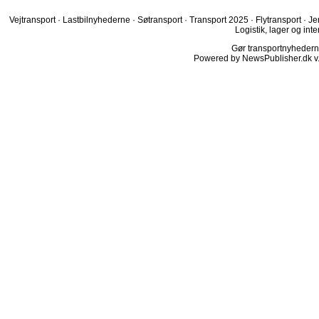
Vejtransport
·
Lastbilnyhederne
·
Søtransport
·
Transport 2025
·
Flytransport
·
Je
Logistik, lager og inte
Gør transportnyhederne.
Powered by NewsPublisher.dk v