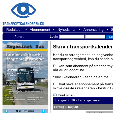
Redaktion
•
Abonnement
•
Nyhedsmail
•
Annoncering
•
S
Forsiden
Login
Skriv i transportkalende
Har du et arrangement, en begivenhed
transportbegivenhed, kan du sende o
Du kan som abonnent på
transportn
når du er logget ind.
Skriv i kalenderen - send os en
mail:
Du skal have et abonnement på
tran
skrive direkte i kalenderen -
bestil di
Print siden
8. august 2026 - 1 arrangementer
Lørdag 8. august
AUGUST 2026