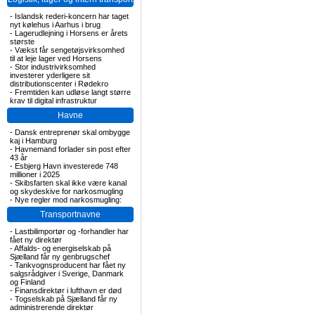
-
Islandsk rederi-koncern har taget
nyt kølehus i Aarhus i brug
-
Lagerudlejning i Horsens er årets
største
-
Vækst får sengetøjsvirksomhed
til at leje lager ved Horsens
-
Stor industrivirksomhed
investerer yderligere sit
distributionscenter i Rødekro
-
Fremtiden kan udløse langt større
krav til digital infrastruktur
Havne
-
Dansk entreprenør skal ombygge
kaj i Hamburg
-
Havnemand forlader sin post efter
43 år
-
Esbjerg Havn investerede 748
millioner i 2025
-
Skibsfarten skal ikke være kanal
og skydeskive for narkosmugling
-
Nye regler mod narkosmugling:
Transportnavne
-
Lastbilimportør og -forhandler har
fået ny direktør
-
Affalds- og energiselskab på
Sjælland får ny genbrugschef
-
Tankvognsproducent har fået ny
salgsrådgiver i Sverige, Danmark
og Finland
-
Finansdirektør i lufthavn er død
-
Togselskab på Sjælland får ny
administrerende direktør