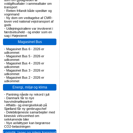
dom om gyldigheden af
voldgiftsaftaler i rammeaftaler om
transport
-
Retten frifandt både speditør og
vognmand
-
Ny dom om vedtagelse af CMR-
loven ved national vejstransport af
gods
-
Udlejningstrailere var involveret i
færdselsuheld - og ender som en
sag i Højesteret
Magasinet Bus
-
Magasinet Bus 6 - 2026 er
udkommet
-
Magasinet Bus 5 - 2026 er
udkommet
-
Magasinet Bus 4 - 2026 er
udkommet
-
Magasinet Bus 3 - 2026 er
udkommet
-
Magasinet Bus 2 - 2026 er
udkommet
Energi, miljø og klima
-
Pantning nåede ny rekord i juli
-
Danmark får to nye
havvindmølleparker
-
Affalds- og energiselskab på
Sjælland får ny genbrugschef
-
Delebilstjeneste samarbejder med
kinesisk virksomhed om
selvkørende biler
-
Nye asfalttyper kan begrænse
CO2-belastningen
Logistik, lager og intern transport