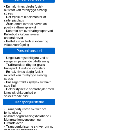
-
En halv times daglig fysisk
aktivitet kan forebygge alvorlig
stress
-
Det tredie af 89 elementer er
sejlet på plads
-
Årets andet kvartal havde en
positiv indtjeningvækst
-
Kontrakt om overhalingsspor ved
Kalvebod i København er
underskrevet
-
Politiet søger fortsat vidner og
videoovervågning
Persontransport
-
Unge kan rejse billigere ved at
vælge en passende billetløsning
-
Trafikselskab tilbyder gratis
transport til festuge i Randers
-
En halv times daglig fysisk
aktivitet kan forebygge alvorlig
stress
-
Passagertallet i sydjysk lufthavn
steg i juli
-
Delebilstjeneste samarbejder med
kinesisk virksomhed om
selvkørende biler
Transportjuristerne
-
Transportjuristen skriver om
forhøjelse af
ansvarsbegrænsningsbeløbene i
Montreal-konventionen og
Luftfartsloven
-
Transportjuristerne skriver om ny