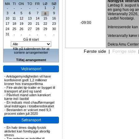
Nordjysk Veteran
MA
TI
ON
TO
FR
LØ
SØ
Lørdag 8. august
1
2
-
-
-
-
-
en gang hus og are
3
4
5
6
7
9
8
Veteranrally 2026,
Lastbil Nostalgi.
10
11
12
13
14
15
16
-09:00
17
18
19
20
21
22
23
Interesserede ka
24
25
26
27
28
29
30
31
-
-
-
-
-
-
Veteranrally kører
Gå til start
Dekra Amu Center
Klik på kalenderen for at
Første side
|
Forrige side
sortere arrangementer
Tilføj arrangement
Vejtransport
-
Anklagemyndigheden vil have
konfiskeret godt 1,2 millioner
kroner hos transportfirma
-
Fire-akslet tip-trailer er bygget til
transport af jord og sand
-
Påvirket mand uden kørekort
kørte ind i lastbil
-
En indsats mod chaufførmangel
skal inddrages i totalberedskabet
-
Bestanden er vokset med 9,3
procent siden juli 2020
Søtransport
-
En halv times daglig fysisk
aktivitet kan forebygge alvorlig
stress
-
Tre rederier er indstillet til