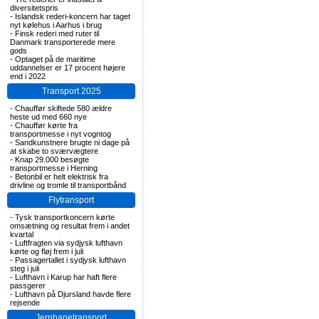
diversitetspris
-
Islandsk rederi-koncern har taget
nyt kølehus i Aarhus i brug
-
Finsk rederi med ruter til
Danmark transporterede mere
gods
-
Optaget på de maritime
uddannelser er 17 procent højere
end i 2022
Transport 2025
-
Chauffør skiftede 580 ældre
heste ud med 660 nye
-
Chauffør kørte fra
transportmesse i nyt vogntog
-
Sandkunstnere brugte ni dage på
at skabe to sværvægtere
-
Knap 29.000 besøgte
transportmesse i Herning
-
Betonbil er helt elektrisk fra
drivline og tromle til transportbånd
Flytransport
-
Tysk transportkoncern kørte
omsætning og resultat frem i andet
kvartal
-
Luftfragten via sydjysk lufthavn
kørte og fløj frem i juli
-
Passagertallet i sydjysk lufthavn
steg i juli
-
Lufthavn i Karup har haft flere
passgerer
-
Lufthavn på Djursland havde flere
rejsende
Jernbanetransport