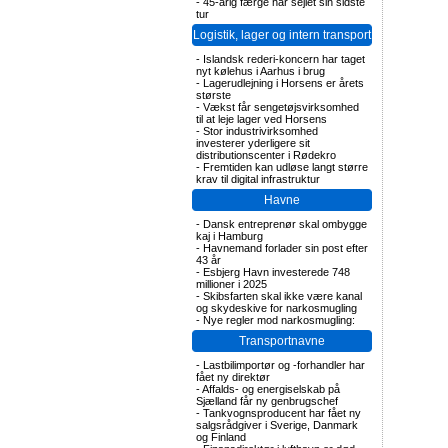
-
45-årig færge har sejlet sin sidste
tur
Logistik, lager og intern transport
-
Islandsk rederi-koncern har taget
nyt kølehus i Aarhus i brug
-
Lagerudlejning i Horsens er årets
største
-
Vækst får sengetøjsvirksomhed
til at leje lager ved Horsens
-
Stor industrivirksomhed
investerer yderligere sit
distributionscenter i Rødekro
-
Fremtiden kan udløse langt større
krav til digital infrastruktur
Havne
-
Dansk entreprenør skal ombygge
kaj i Hamburg
-
Havnemand forlader sin post efter
43 år
-
Esbjerg Havn investerede 748
millioner i 2025
-
Skibsfarten skal ikke være kanal
og skydeskive for narkosmugling
-
Nye regler mod narkosmugling:
Transportnavne
-
Lastbilimportør og -forhandler har
fået ny direktør
-
Affalds- og energiselskab på
Sjælland får ny genbrugschef
-
Tankvognsproducent har fået ny
salgsrådgiver i Sverige, Danmark
og Finland