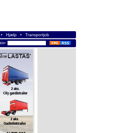
•
Hjælp
•
Transportjob
ikler