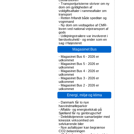
Luftfartsloven
-
Transportjuristerne skriver om ny
dom om gyldigheden af
voldgiftsaftaler i rammeaftaler om
transport
-
Retten frifandt både speditør og
vognmand
-
Ny dom om vedtagelse af CMR-
loven ved national vejstransport af
gods
-
Udlejningstrailere var involveret i
færdselsuheld - og ender som en
sag i Højesteret
Magasinet Bus
-
Magasinet Bus 6 - 2026 er
udkommet
-
Magasinet Bus 5 - 2026 er
udkommet
-
Magasinet Bus 4 - 2026 er
udkommet
-
Magasinet Bus 3 - 2026 er
udkommet
-
Magasinet Bus 2 - 2026 er
udkommet
Energi, miljø og klima
-
Danmark får to nye
havvindmølleparker
-
Affalds- og energiselskab på
Sjælland får ny genbrugschef
-
Delebilstjeneste samarbejder med
kinesisk virksomhed om
selvkørende biler
-
Nye asfalttyper kan begrænse
CO2-belastningen