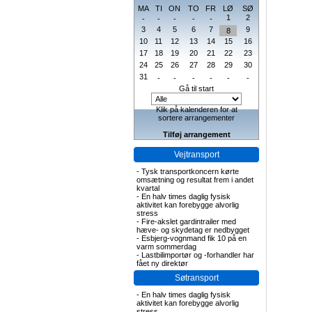
MA
TI
ON
TO
FR
LØ
SØ
1
2
-
-
-
-
-
3
4
5
6
7
9
8
10
11
12
13
14
15
16
17
18
19
20
21
22
23
24
25
26
27
28
29
30
31
-
-
-
-
-
-
Gå til start
Klik på kalenderen for at
sortere arrangementer
Tilføj arrangement
Vejtransport
-
Tysk transportkoncern kørte
omsætning og resultat frem i andet
kvartal
-
En halv times daglig fysisk
aktivitet kan forebygge alvorlig
stress
-
Fire-akslet gardintrailer med
hæve- og skydetag er nedbygget
-
Esbjerg-vognmand fik 10 på en
varm sommerdag
-
Lastbilimportør og -forhandler har
fået ny direktør
Søtransport
-
En halv times daglig fysisk
aktivitet kan forebygge alvorlig
stress