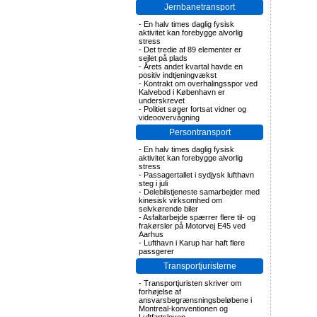
Jernbanetransport
-
En halv times daglig fysisk
aktivitet kan forebygge alvorlig
stress
-
Det tredie af 89 elementer er
sejlet på plads
-
Årets andet kvartal havde en
positiv indtjeningvækst
-
Kontrakt om overhalingsspor ved
Kalvebod i København er
underskrevet
-
Politiet søger fortsat vidner og
videoovervågning
Persontransport
-
En halv times daglig fysisk
aktivitet kan forebygge alvorlig
stress
-
Passagertallet i sydjysk lufthavn
steg i juli
-
Delebilstjeneste samarbejder med
kinesisk virksomhed om
selvkørende biler
-
Asfaltarbejde spærrer flere til- og
frakørsler på Motorvej E45 ved
Aarhus
-
Lufthavn i Karup har haft flere
passgerer
Transportjuristerne
-
Transportjuristen skriver om
forhøjelse af
ansvarsbegrænsningsbeløbene i
Montreal-konventionen og