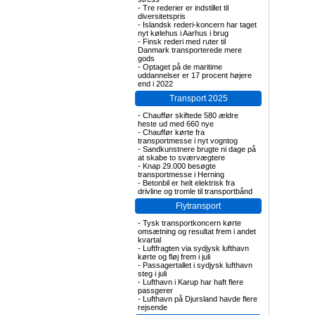
-
Tre rederier er indstillet til
diversitetspris
-
Islandsk rederi-koncern har taget
nyt kølehus i Aarhus i brug
-
Finsk rederi med ruter til
Danmark transporterede mere
gods
-
Optaget på de maritime
uddannelser er 17 procent højere
end i 2022
Transport 2025
-
Chauffør skiftede 580 ældre
heste ud med 660 nye
-
Chauffør kørte fra
transportmesse i nyt vogntog
-
Sandkunstnere brugte ni dage på
at skabe to sværvægtere
-
Knap 29.000 besøgte
transportmesse i Herning
-
Betonbil er helt elektrisk fra
drivline og tromle til transportbånd
Flytransport
-
Tysk transportkoncern kørte
omsætning og resultat frem i andet
kvartal
-
Luftfragten via sydjysk lufthavn
kørte og fløj frem i juli
-
Passagertallet i sydjysk lufthavn
steg i juli
-
Lufthavn i Karup har haft flere
passgerer
-
Lufthavn på Djursland havde flere
rejsende