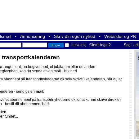
smail
•
Annoncering
•
Skriv din egen nyhed
•
Websider og PR
Husk mig
Glemt login?
Søg i art
i transportkalenderen
 arrangement, en begivenhed, et jubilæum eller en anden
begivenhed, kan du sende os en mail -
klik her!
om abonnent på
transportnyhederne.dk
selv skrive i kalenderen, når du er
.
lenderen - send os en
mail:
ave et abonnement på
transportnyhederne.dk
for at kunne skrive direkte i
n -
bestil dit abonnement her!
iden
er fundet...