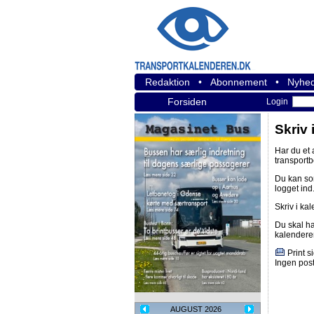
Redaktion
•
Abonnement
•
Nyhed
Forsiden
Login
Skriv 
Har du et
transport
Du kan s
logget ind
Skriv i ka
Du skal h
kalendere
Print s
Ingen post
AUGUST 2026