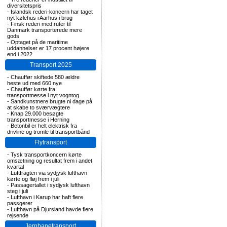
diversitetspris
-
Islandsk rederi-koncern har taget
nyt kølehus i Aarhus i brug
-
Finsk rederi med ruter til
Danmark transporterede mere
gods
-
Optaget på de maritime
uddannelser er 17 procent højere
end i 2022
Transport 2025
-
Chauffør skiftede 580 ældre
heste ud med 660 nye
-
Chauffør kørte fra
transportmesse i nyt vogntog
-
Sandkunstnere brugte ni dage på
at skabe to sværvægtere
-
Knap 29.000 besøgte
transportmesse i Herning
-
Betonbil er helt elektrisk fra
drivline og tromle til transportbånd
Flytransport
-
Tysk transportkoncern kørte
omsætning og resultat frem i andet
kvartal
-
Luftfragten via sydjysk lufthavn
kørte og fløj frem i juli
-
Passagertallet i sydjysk lufthavn
steg i juli
-
Lufthavn i Karup har haft flere
passgerer
-
Lufthavn på Djursland havde flere
rejsende
Jernbanetransport