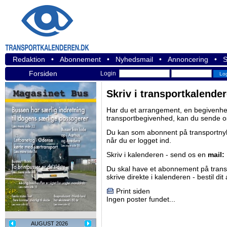
Redaktion
•
Abonnement
•
Nyhedsmail
•
Annoncering
•
S
Forsiden
Login
Skriv i transportkalende
Har du et arrangement, en begivenhed
transportbegivenhed, kan du sende o
Du kan som abonnent på
transportn
når du er logget ind.
Skriv i kalenderen - send os en
mail:
Du skal have et abonnement på
tran
skrive direkte i kalenderen -
bestil di
Print siden
Ingen poster fundet...
AUGUST 2026