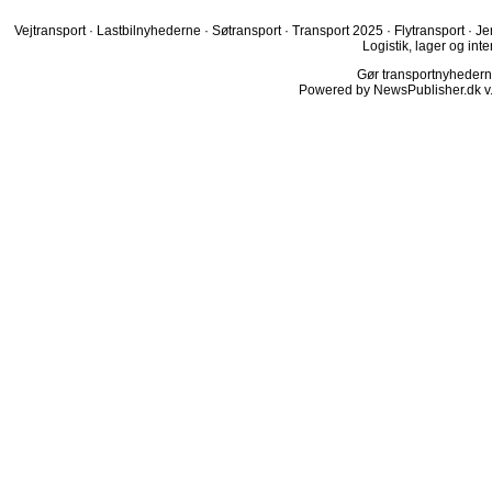
Vejtransport
·
Lastbilnyhederne
·
Søtransport
·
Transport 2025
·
Flytransport
·
Je
Logistik, lager og inte
Gør transportnyhederne.
Powered by NewsPublisher.dk v