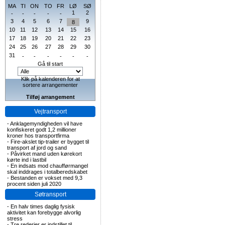
MA
TI
ON
TO
FR
LØ
SØ
1
2
-
-
-
-
-
3
4
5
6
7
9
8
10
11
12
13
14
15
16
17
18
19
20
21
22
23
24
25
26
27
28
29
30
31
-
-
-
-
-
-
Gå til start
Klik på kalenderen for at
sortere arrangementer
Tilføj arrangement
Vejtransport
-
Anklagemyndigheden vil have
konfiskeret godt 1,2 millioner
kroner hos transportfirma
-
Fire-akslet tip-trailer er bygget til
transport af jord og sand
-
Påvirket mand uden kørekort
kørte ind i lastbil
-
En indsats mod chaufførmangel
skal inddrages i totalberedskabet
-
Bestanden er vokset med 9,3
procent siden juli 2020
Søtransport
-
En halv times daglig fysisk
aktivitet kan forebygge alvorlig
stress
-
Tre rederier er indstillet til