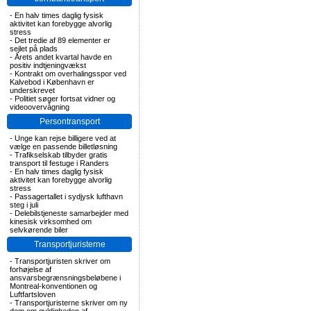
-
En halv times daglig fysisk
aktivitet kan forebygge alvorlig
stress
-
Det tredie af 89 elementer er
sejlet på plads
-
Årets andet kvartal havde en
positiv indtjeningvækst
-
Kontrakt om overhalingsspor ved
Kalvebod i København er
underskrevet
-
Politiet søger fortsat vidner og
videoovervågning
Persontransport
-
Unge kan rejse billigere ved at
vælge en passende billetløsning
-
Trafikselskab tilbyder gratis
transport til festuge i Randers
-
En halv times daglig fysisk
aktivitet kan forebygge alvorlig
stress
-
Passagertallet i sydjysk lufthavn
steg i juli
-
Delebilstjeneste samarbejder med
kinesisk virksomhed om
selvkørende biler
Transportjuristerne
-
Transportjuristen skriver om
forhøjelse af
ansvarsbegrænsningsbeløbene i
Montreal-konventionen og
Luftfartsloven
-
Transportjuristerne skriver om ny