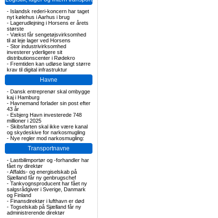
-
Islandsk rederi-koncern har taget
nyt kølehus i Aarhus i brug
-
Lagerudlejning i Horsens er årets
største
-
Vækst får sengetøjsvirksomhed
til at leje lager ved Horsens
-
Stor industrivirksomhed
investerer yderligere sit
distributionscenter i Rødekro
-
Fremtiden kan udløse langt større
krav til digital infrastruktur
Havne
-
Dansk entreprenør skal ombygge
kaj i Hamburg
-
Havnemand forlader sin post efter
43 år
-
Esbjerg Havn investerede 748
millioner i 2025
-
Skibsfarten skal ikke være kanal
og skydeskive for narkosmugling
-
Nye regler mod narkosmugling:
Transportnavne
-
Lastbilimportør og -forhandler har
fået ny direktør
-
Affalds- og energiselskab på
Sjælland får ny genbrugschef
-
Tankvognsproducent har fået ny
salgsrådgiver i Sverige, Danmark
og Finland
-
Finansdirektør i lufthavn er død
-
Togselskab på Sjælland får ny
administrerende direktør