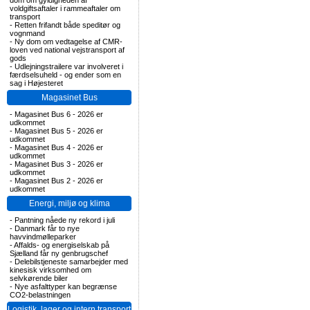
dom om gyldigheden af
voldgiftsaftaler i rammeaftaler om
transport
-
Retten frifandt både speditør og
vognmand
-
Ny dom om vedtagelse af CMR-
loven ved national vejstransport af
gods
-
Udlejningstrailere var involveret i
færdselsuheld - og ender som en
sag i Højesteret
Magasinet Bus
-
Magasinet Bus 6 - 2026 er
udkommet
-
Magasinet Bus 5 - 2026 er
udkommet
-
Magasinet Bus 4 - 2026 er
udkommet
-
Magasinet Bus 3 - 2026 er
udkommet
-
Magasinet Bus 2 - 2026 er
udkommet
Energi, miljø og klima
-
Pantning nåede ny rekord i juli
-
Danmark får to nye
havvindmølleparker
-
Affalds- og energiselskab på
Sjælland får ny genbrugschef
-
Delebilstjeneste samarbejder med
kinesisk virksomhed om
selvkørende biler
-
Nye asfalttyper kan begrænse
CO2-belastningen
Logistik, lager og intern transport