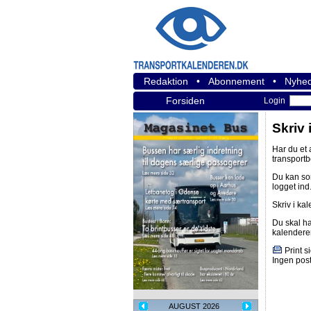
Redaktion
•
Abonnement
•
Nyhed
Forsiden
Login
Skriv 
Har du et
transport
Du kan s
logget ind
Skriv i ka
Du skal h
kalendere
Print s
Ingen post
AUGUST 2026