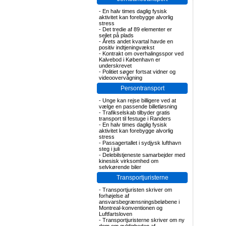
-
En halv times daglig fysisk
aktivitet kan forebygge alvorlig
stress
-
Det tredie af 89 elementer er
sejlet på plads
-
Årets andet kvartal havde en
positiv indtjeningvækst
-
Kontrakt om overhalingsspor ved
Kalvebod i København er
underskrevet
-
Politiet søger fortsat vidner og
videoovervågning
Persontransport
-
Unge kan rejse billigere ved at
vælge en passende billetløsning
-
Trafikselskab tilbyder gratis
transport til festuge i Randers
-
En halv times daglig fysisk
aktivitet kan forebygge alvorlig
stress
-
Passagertallet i sydjysk lufthavn
steg i juli
-
Delebilstjeneste samarbejder med
kinesisk virksomhed om
selvkørende biler
Transportjuristerne
-
Transportjuristen skriver om
forhøjelse af
ansvarsbegrænsningsbeløbene i
Montreal-konventionen og
Luftfartsloven
-
Transportjuristerne skriver om ny