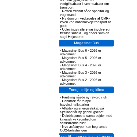
dom om gyldigheden af
voldgiftsaftaler i rammeaftaler om
transport
-
Retten frifandt både speditør og
vognmand
-
Ny dom om vedtagelse af CMR-
loven ved national vejstransport af
gods
-
Udlejningstrailere var involveret i
færdselsuheld - og ender som en
sag i Højesteret
Magasinet Bus
-
Magasinet Bus 6 - 2026 er
udkommet
-
Magasinet Bus 5 - 2026 er
udkommet
-
Magasinet Bus 4 - 2026 er
udkommet
-
Magasinet Bus 3 - 2026 er
udkommet
-
Magasinet Bus 2 - 2026 er
udkommet
Energi, miljø og klima
-
Pantning nåede ny rekord i juli
-
Danmark får to nye
havvindmølleparker
-
Affalds- og energiselskab på
Sjælland får ny genbrugschef
-
Delebilstjeneste samarbejder med
kinesisk virksomhed om
selvkørende biler
-
Nye asfalttyper kan begrænse
CO2-belastningen
Logistik, lager og intern transport