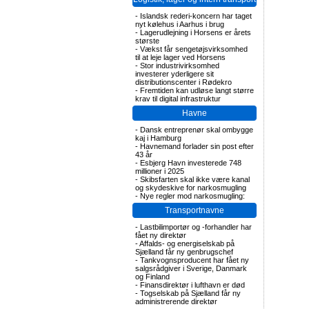
-
Islandsk rederi-koncern har taget
nyt kølehus i Aarhus i brug
-
Lagerudlejning i Horsens er årets
største
-
Vækst får sengetøjsvirksomhed
til at leje lager ved Horsens
-
Stor industrivirksomhed
investerer yderligere sit
distributionscenter i Rødekro
-
Fremtiden kan udløse langt større
krav til digital infrastruktur
Havne
-
Dansk entreprenør skal ombygge
kaj i Hamburg
-
Havnemand forlader sin post efter
43 år
-
Esbjerg Havn investerede 748
millioner i 2025
-
Skibsfarten skal ikke være kanal
og skydeskive for narkosmugling
-
Nye regler mod narkosmugling:
Transportnavne
-
Lastbilimportør og -forhandler har
fået ny direktør
-
Affalds- og energiselskab på
Sjælland får ny genbrugschef
-
Tankvognsproducent har fået ny
salgsrådgiver i Sverige, Danmark
og Finland
-
Finansdirektør i lufthavn er død
-
Togselskab på Sjælland får ny
administrerende direktør