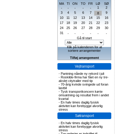
MA
TI
ON
TO
FR
LØ
SØ
1
2
-
-
-
-
-
3
4
5
6
7
9
8
10
11
12
13
14
15
16
17
18
19
20
21
22
23
24
25
26
27
28
29
30
31
-
-
-
-
-
-
Gå til start
Klik på kalenderen for at
sortere arrangementer
Tilføj arrangement
Vejtransport
-
Pantning nåede ny rekord i juli
-
Roskilde-firma har fået en ny tre-
akslet citytrailer med tip
-
70-årig kvinde svingede ud foran
lastbil
-
Tysk transportkoncern kørte
omsætning og resultat frem i andet
kvartal
-
En halv times daglig fysisk
aktivitet kan forebygge alvorlig
stress
Søtransport
-
En halv times daglig fysisk
aktivitet kan forebygge alvorlig
stress
-
Tre rederier er indstillet til