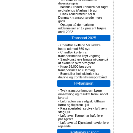
diversitetspris
-
Islandsk rederi-koncern har taget
nyt kølehus i Aarhus i brug
-
Finsk rederi med ruter til
Danmark transporterede mere
gods
-
Optaget på de maritime
uddannelser er 17 procent højere
end i 2022
Transport 2025
-
Chauffør skiftede 580 ældre
heste ud med 660 nye
-
Chauffør kørte fra
transportmesse i nyt vogntog
-
Sandkunstnere brugte ni dage på
at skabe to sværvægtere
-
Knap 29.000 besøgte
transportmesse i Herning
-
Betonbil er helt elektrisk fra
drivline og tromle til transportbånd
Flytransport
-
Tysk transportkoncern kørte
omsætning og resultat frem i andet
kvartal
-
Luftfragten via sydjysk lufthavn
kørte og fløj frem i juli
-
Passagertallet i sydjysk lufthavn
steg i juli
-
Lufthavn i Karup har haft flere
passgerer
-
Lufthavn på Djursland havde flere
rejsende
Jernbanetransport