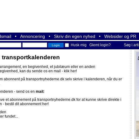
smail
•
Annoncering
•
Skriv din egen nyhed
•
Websider og PR
Husk mig
Glemt login?
Søg i art
i transportkalenderen
 arrangement, en begivenhed, et jubilæum eller en anden
begivenhed, kan du sende os en mail -
klik her!
om abonnent på
transportnyhederne.dk
selv skrive i kalenderen, når du er
.
lenderen - send os en
mail:
ave et abonnement på
transportnyhederne.dk
for at kunne skrive direkte i
n -
bestil dit abonnement her!
iden
er fundet...