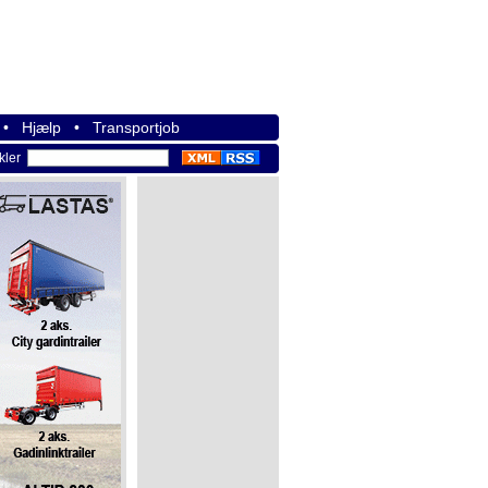
•
Hjælp
•
Transportjob
ikler