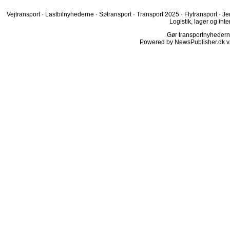
Vejtransport
·
Lastbilnyhederne
·
Søtransport
·
Transport 2025
·
Flytransport
·
Je
Logistik, lager og inte
Gør transportnyhederne.
Powered by NewsPublisher.dk v