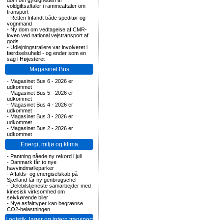
dom om gyldigheden af
voldgiftsaftaler i rammeaftaler om
transport
-
Retten frifandt både speditør og
vognmand
-
Ny dom om vedtagelse af CMR-
loven ved national vejstransport af
gods
-
Udlejningstrailere var involveret i
færdselsuheld - og ender som en
sag i Højesteret
Magasinet Bus
-
Magasinet Bus 6 - 2026 er
udkommet
-
Magasinet Bus 5 - 2026 er
udkommet
-
Magasinet Bus 4 - 2026 er
udkommet
-
Magasinet Bus 3 - 2026 er
udkommet
-
Magasinet Bus 2 - 2026 er
udkommet
Energi, miljø og klima
-
Pantning nåede ny rekord i juli
-
Danmark får to nye
havvindmølleparker
-
Affalds- og energiselskab på
Sjælland får ny genbrugschef
-
Delebilstjeneste samarbejder med
kinesisk virksomhed om
selvkørende biler
-
Nye asfalttyper kan begrænse
CO2-belastningen
Logistik, lager og intern transport