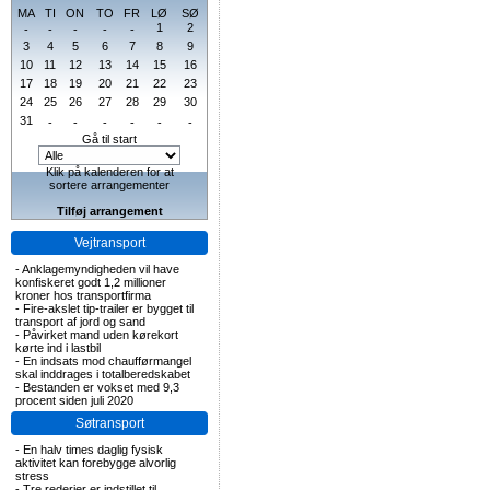
MA
TI
ON
TO
FR
LØ
SØ
1
2
-
-
-
-
-
3
4
5
6
7
8
9
10
11
12
13
14
15
16
17
18
19
20
21
22
23
24
25
26
27
28
29
30
31
-
-
-
-
-
-
Gå til start
Klik på kalenderen for at
sortere arrangementer
Tilføj arrangement
Vejtransport
-
Anklagemyndigheden vil have
konfiskeret godt 1,2 millioner
kroner hos transportfirma
-
Fire-akslet tip-trailer er bygget til
transport af jord og sand
-
Påvirket mand uden kørekort
kørte ind i lastbil
-
En indsats mod chaufførmangel
skal inddrages i totalberedskabet
-
Bestanden er vokset med 9,3
procent siden juli 2020
Søtransport
-
En halv times daglig fysisk
aktivitet kan forebygge alvorlig
stress
-
Tre rederier er indstillet til