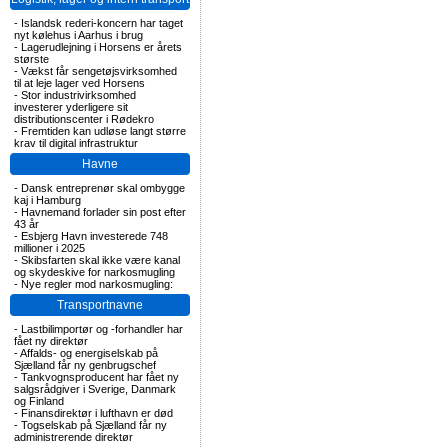
-
Islandsk rederi-koncern har taget
nyt kølehus i Aarhus i brug
-
Lagerudlejning i Horsens er årets
største
-
Vækst får sengetøjsvirksomhed
til at leje lager ved Horsens
-
Stor industrivirksomhed
investerer yderligere sit
distributionscenter i Rødekro
-
Fremtiden kan udløse langt større
krav til digital infrastruktur
Havne
-
Dansk entreprenør skal ombygge
kaj i Hamburg
-
Havnemand forlader sin post efter
43 år
-
Esbjerg Havn investerede 748
millioner i 2025
-
Skibsfarten skal ikke være kanal
og skydeskive for narkosmugling
-
Nye regler mod narkosmugling:
Transportnavne
-
Lastbilimportør og -forhandler har
fået ny direktør
-
Affalds- og energiselskab på
Sjælland får ny genbrugschef
-
Tankvognsproducent har fået ny
salgsrådgiver i Sverige, Danmark
og Finland
-
Finansdirektør i lufthavn er død
-
Togselskab på Sjælland får ny
administrerende direktør