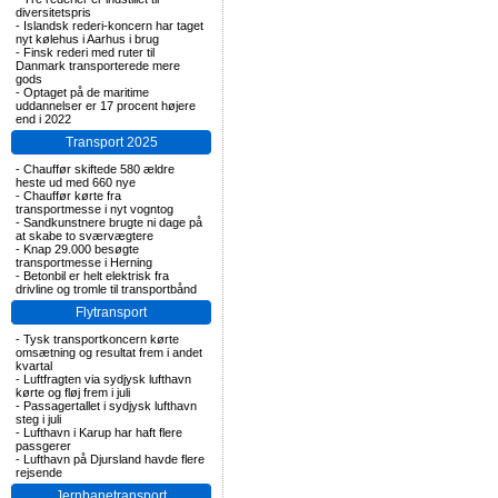
diversitetspris
-
Islandsk rederi-koncern har taget
nyt kølehus i Aarhus i brug
-
Finsk rederi med ruter til
Danmark transporterede mere
gods
-
Optaget på de maritime
uddannelser er 17 procent højere
end i 2022
Transport 2025
-
Chauffør skiftede 580 ældre
heste ud med 660 nye
-
Chauffør kørte fra
transportmesse i nyt vogntog
-
Sandkunstnere brugte ni dage på
at skabe to sværvægtere
-
Knap 29.000 besøgte
transportmesse i Herning
-
Betonbil er helt elektrisk fra
drivline og tromle til transportbånd
Flytransport
-
Tysk transportkoncern kørte
omsætning og resultat frem i andet
kvartal
-
Luftfragten via sydjysk lufthavn
kørte og fløj frem i juli
-
Passagertallet i sydjysk lufthavn
steg i juli
-
Lufthavn i Karup har haft flere
passgerer
-
Lufthavn på Djursland havde flere
rejsende
Jernbanetransport