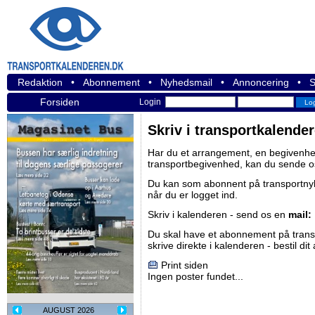
Redaktion
•
Abonnement
•
Nyhedsmail
•
Annoncering
•
S
Forsiden
Login
Skriv i transportkalende
Har du et arrangement, en begivenhed
transportbegivenhed, kan du sende o
Du kan som abonnent på
transportn
når du er logget ind.
Skriv i kalenderen - send os en
mail:
Du skal have et abonnement på
tran
skrive direkte i kalenderen -
bestil di
Print siden
Ingen poster fundet...
AUGUST 2026