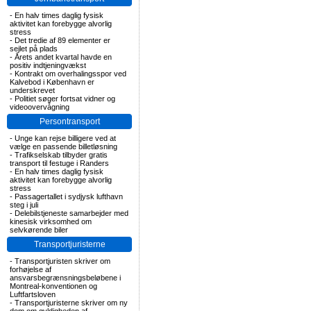
-
En halv times daglig fysisk
aktivitet kan forebygge alvorlig
stress
-
Det tredie af 89 elementer er
sejlet på plads
-
Årets andet kvartal havde en
positiv indtjeningvækst
-
Kontrakt om overhalingsspor ved
Kalvebod i København er
underskrevet
-
Politiet søger fortsat vidner og
videoovervågning
Persontransport
-
Unge kan rejse billigere ved at
vælge en passende billetløsning
-
Trafikselskab tilbyder gratis
transport til festuge i Randers
-
En halv times daglig fysisk
aktivitet kan forebygge alvorlig
stress
-
Passagertallet i sydjysk lufthavn
steg i juli
-
Delebilstjeneste samarbejder med
kinesisk virksomhed om
selvkørende biler
Transportjuristerne
-
Transportjuristen skriver om
forhøjelse af
ansvarsbegrænsningsbeløbene i
Montreal-konventionen og
Luftfartsloven
-
Transportjuristerne skriver om ny