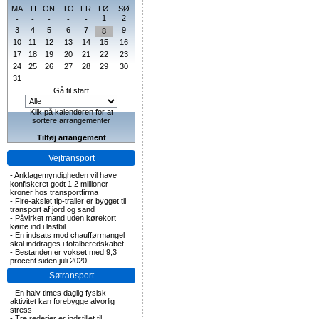
MA
TI
ON
TO
FR
LØ
SØ
1
2
-
-
-
-
-
3
4
5
6
7
9
8
10
11
12
13
14
15
16
17
18
19
20
21
22
23
24
25
26
27
28
29
30
31
-
-
-
-
-
-
Gå til start
Klik på kalenderen for at
sortere arrangementer
Tilføj arrangement
Vejtransport
-
Anklagemyndigheden vil have
konfiskeret godt 1,2 millioner
kroner hos transportfirma
-
Fire-akslet tip-trailer er bygget til
transport af jord og sand
-
Påvirket mand uden kørekort
kørte ind i lastbil
-
En indsats mod chaufførmangel
skal inddrages i totalberedskabet
-
Bestanden er vokset med 9,3
procent siden juli 2020
Søtransport
-
En halv times daglig fysisk
aktivitet kan forebygge alvorlig
stress
-
Tre rederier er indstillet til