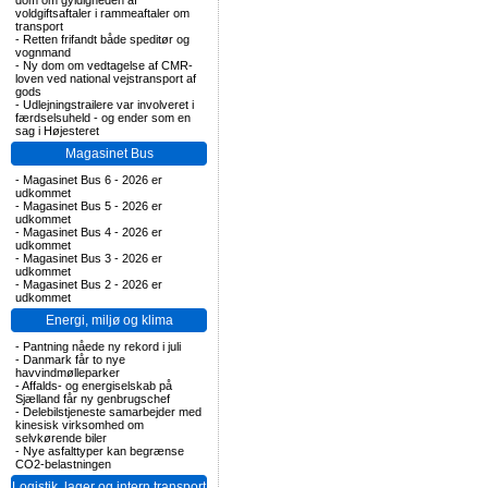
dom om gyldigheden af
voldgiftsaftaler i rammeaftaler om
transport
-
Retten frifandt både speditør og
vognmand
-
Ny dom om vedtagelse af CMR-
loven ved national vejstransport af
gods
-
Udlejningstrailere var involveret i
færdselsuheld - og ender som en
sag i Højesteret
Magasinet Bus
-
Magasinet Bus 6 - 2026 er
udkommet
-
Magasinet Bus 5 - 2026 er
udkommet
-
Magasinet Bus 4 - 2026 er
udkommet
-
Magasinet Bus 3 - 2026 er
udkommet
-
Magasinet Bus 2 - 2026 er
udkommet
Energi, miljø og klima
-
Pantning nåede ny rekord i juli
-
Danmark får to nye
havvindmølleparker
-
Affalds- og energiselskab på
Sjælland får ny genbrugschef
-
Delebilstjeneste samarbejder med
kinesisk virksomhed om
selvkørende biler
-
Nye asfalttyper kan begrænse
CO2-belastningen
Logistik, lager og intern transport