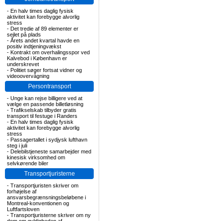
-
En halv times daglig fysisk
aktivitet kan forebygge alvorlig
stress
-
Det tredie af 89 elementer er
sejlet på plads
-
Årets andet kvartal havde en
positiv indtjeningvækst
-
Kontrakt om overhalingsspor ved
Kalvebod i København er
underskrevet
-
Politiet søger fortsat vidner og
videoovervågning
Persontransport
-
Unge kan rejse billigere ved at
vælge en passende billetløsning
-
Trafikselskab tilbyder gratis
transport til festuge i Randers
-
En halv times daglig fysisk
aktivitet kan forebygge alvorlig
stress
-
Passagertallet i sydjysk lufthavn
steg i juli
-
Delebilstjeneste samarbejder med
kinesisk virksomhed om
selvkørende biler
Transportjuristerne
-
Transportjuristen skriver om
forhøjelse af
ansvarsbegrænsningsbeløbene i
Montreal-konventionen og
Luftfartsloven
-
Transportjuristerne skriver om ny