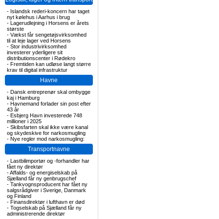
-
Islandsk rederi-koncern har taget
nyt kølehus i Aarhus i brug
-
Lagerudlejning i Horsens er årets
største
-
Vækst får sengetøjsvirksomhed
til at leje lager ved Horsens
-
Stor industrivirksomhed
investerer yderligere sit
distributionscenter i Rødekro
-
Fremtiden kan udløse langt større
krav til digital infrastruktur
Havne
-
Dansk entreprenør skal ombygge
kaj i Hamburg
-
Havnemand forlader sin post efter
43 år
-
Esbjerg Havn investerede 748
millioner i 2025
-
Skibsfarten skal ikke være kanal
og skydeskive for narkosmugling
-
Nye regler mod narkosmugling:
Transportnavne
-
Lastbilimportør og -forhandler har
fået ny direktør
-
Affalds- og energiselskab på
Sjælland får ny genbrugschef
-
Tankvognsproducent har fået ny
salgsrådgiver i Sverige, Danmark
og Finland
-
Finansdirektør i lufthavn er død
-
Togselskab på Sjælland får ny
administrerende direktør