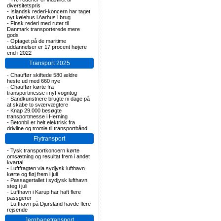
diversitetspris
-
Islandsk rederi-koncern har taget
nyt kølehus i Aarhus i brug
-
Finsk rederi med ruter til
Danmark transporterede mere
gods
-
Optaget på de maritime
uddannelser er 17 procent højere
end i 2022
Transport 2025
-
Chauffør skiftede 580 ældre
heste ud med 660 nye
-
Chauffør kørte fra
transportmesse i nyt vogntog
-
Sandkunstnere brugte ni dage på
at skabe to sværvægtere
-
Knap 29.000 besøgte
transportmesse i Herning
-
Betonbil er helt elektrisk fra
drivline og tromle til transportbånd
Flytransport
-
Tysk transportkoncern kørte
omsætning og resultat frem i andet
kvartal
-
Luftfragten via sydjysk lufthavn
kørte og fløj frem i juli
-
Passagertallet i sydjysk lufthavn
steg i juli
-
Lufthavn i Karup har haft flere
passgerer
-
Lufthavn på Djursland havde flere
rejsende
Jernbanetransport