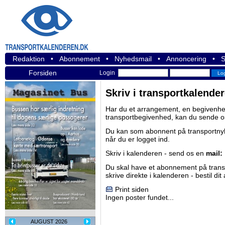
Redaktion
•
Abonnement
•
Nyhedsmail
•
Annoncering
•
S
Forsiden
Login
Skriv i transportkalende
Har du et arrangement, en begivenhed
transportbegivenhed, kan du sende o
Du kan som abonnent på
transportn
når du er logget ind.
Skriv i kalenderen - send os en
mail:
Du skal have et abonnement på
tran
skrive direkte i kalenderen -
bestil di
Print siden
Ingen poster fundet...
AUGUST 2026