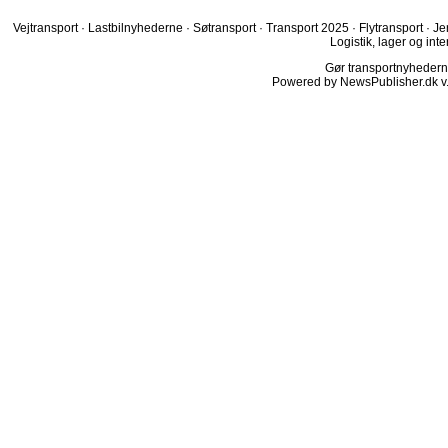
Vejtransport
·
Lastbilnyhederne
·
Søtransport
·
Transport 2025
·
Flytransport
·
Je
Logistik, lager og inte
Gør transportnyhederne.
Powered by NewsPublisher.dk v